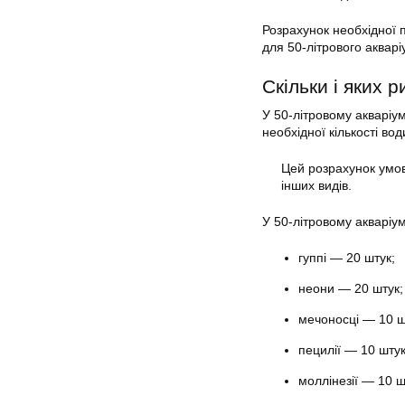
Розрахунок необхідної п
для 50-літрового акварі
Скільки і яких 
У 50-літровому акваріу
необхідної кількості во
Цей розрахунок умов
інших видів.
У 50-літровому акваріум
гуппі — 20 штук;
неони — 20 штук;
мечоносці — 10 ш
пецилії — 10 штук
моллінезії — 10 ш