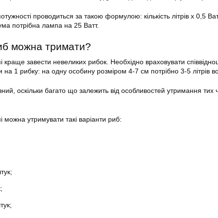
отужності проводиться за такою формулою: кількість літрів х 0,5 Ват
ума потрібна лампа на 25 Ватт.
риб можна тримати?
мі краще завести невеликих рибок. Необхідно враховувати співвідн
ди на 1 рибку: на одну особину розміром 4-7 см потрібно 3-5 літрів в
ний, оскільки багато що залежить від особливостей утримання тих 
і можна утримувати такі варіанти риб:
тук;
;
тук;