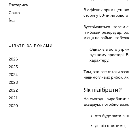
Езотерика
В офісних приміщеннях 
Свята
сторін у 50-ти літрово
Їжа
Зустрічаються і зовсім
глибокий резервуар, ро
місця не займе і забез
ФІЛЬТР ЗА РОКАМИ
Однак є в його утрим
вузькому просторі. 
2026
характеру.
2025
Тим, хто все ж таки зв
2024
невимогливих рибок, як г
2023
Як підібрати?
2022
2021
На сьогодні виробники 
акваріум, потрібно визн
2020
хто буде жити в н
де він стоятиме;