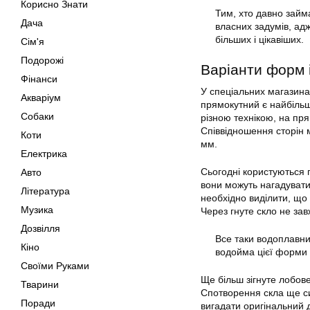
Корисно Знати
Тим, хто давно займа
Дача
власних задумів, адж
більших і цікавіших.
Сім'я
Подорожі
Варіанти форм і
Фінанси
У спеціальних магазина
Акваріум
прямокутний є найбільш
Собаки
різною технікою, на пря
Співвідношення сторін 
Коти
мм.
Електрика
Сьогодні користуються 
Авто
вони можуть нагадувати
Література
необхідно виділити, що
Музика
Через гнуте скло не зав
Дозвілля
Все таки водоплавни
Кіно
водойма цієї форми 
Своїми Руками
Ще більш зігнуте лобове 
Тварини
Спотворення скла ще си
Поради
вигадати оригінальний 