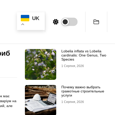
UK
Lobelia inflata vs Lobelia
риб
cardinalis: One Genus, Two
Species
1 Серпня, 2026
Почему важно выбрать
грамотные строительные
услуги
ок має
кваріум на
1 Серпня, 2026
кий, але