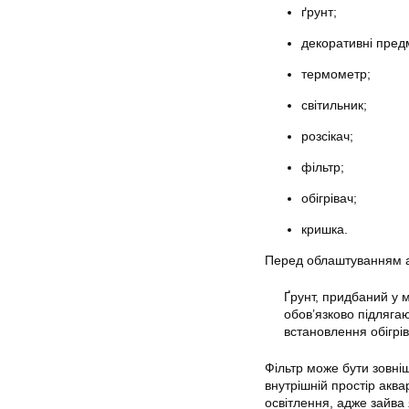
ґрунт;
декоративні пред
термометр;
світильник;
розсікач;
фільтр;
обігрівач;
кришка.
Перед облаштуванням а
Ґрунт, придбаний у 
обов’язково підляга
встановлення обігрів
Фільтр може бути зовніш
внутрішній простір акв
освітлення, адже зайва 