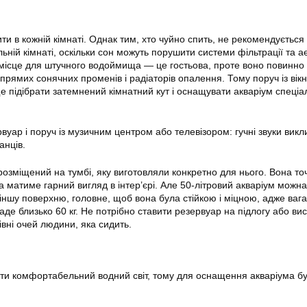
и в кожній кімнаті. Однак тим, хто чуйно спить, не рекомендується
ьній кімнаті, оскільки сон можуть порушити системи фільтрації та аер
місце для штучного водоймища — це гостьова, проте воно повинно
прямих сонячних променів і радіаторів опалення. Тому поруч із вік
е підібрати затемнений кімнатний кут і оснащувати акваріум спеці
уар і поруч із музичним центром або телевізором: гучні звуки викл
анців.
розміщений на тумбі, яку виготовляли конкретно для нього. Вона то
а матиме гарний вигляд в інтер’єрі. Але 50-літровий акваріум можна
 іншу поверхню, головне, щоб вона була стійкою і міцною, адже вага
де близько 60 кг. Не потрібно ставити резервуар на підлогу або ви
івні очей людини, яка сидить.
ти комфортабельний водний світ, тому для оснащення акваріума б