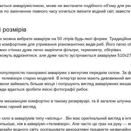
ється акваріумістикою, може не вистачити подібного об’єму для реа
е по закінченню певного часу хочеться змінити водний світ, завести
 розмірів
х можна вибрати акваріум на 50 літрів будь-якої форми. Традиційн
 комфортним для утримання різноманітних видів риб. Його легко о
мих стінках дуже легко закріпити фільтри, термометр, обігрівач.
можуть відрізнятися, але дуже часто зустрічаються акваріуми 510х2
популярністю панорамні акваріуми з вигнутим переднім склом. За
 телевізори старих моделей. В інтер’єрі вони мають дивовижний ви
 вони займають більше місця і погіршують вигляд акваріумних мешка
жди вдається зробити якісні фотографії рибок.
м мешканцям комфортно в такому резервуарі, та й загалом штучна
має гарний вигляд.
скло в акваріумів типу «місяць» . Він має оригінальний вигляд в інте
льніше, ніж в акваріумі-«телевізорі». Але часто це грає на руку — 
дизайн водного світу, розташувати декоративні предмети незвичайн