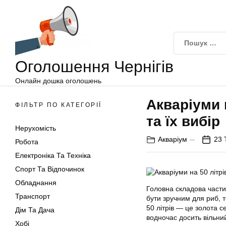
Оголошення
Перейти
Чернігів
до
вмісту
Оголошення Чернігів
Онлайн дошка оголошень
Акваріуми н
ФІЛЬТР ПО КАТЕГОРІЇ
та їх вибір
Нерухомість
Акваріум
23 
Робота
Електроніка Та Техніка
Спорт Та Відпочинок
Обладнання
Головна складова части
Транспорт
бути зручним для риб, 
50 літрів — це золота 
Дім Та Дача
водночас досить вільний
Хобі