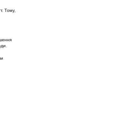
т. Тому,
ошення
оди.
чи