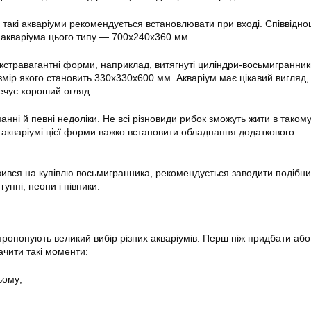
такі акваріуми рекомендується встановлювати при вході. Співвідн
го акваріума цього типу — 700х240х360 мм.
 екстравагантні форми, наприклад, витягнуті циліндри-восьмигранник
змір якого становить 330х330х600 мм. Акваріум має цікавий вигляд,
печує хороший огляд.
анні й певні недоліки. Не всі різновиди рибок зможуть жити в таком
В акваріумі цієї форми важко встановити обладнання додаткового
ажився на купівлю восьмигранника, рекомендується заводити подібн
уппі, неони і півники.
пропонують великий вибір різних акваріумів. Перш ніж придбати аб
ачити такі моменти:
ьому;