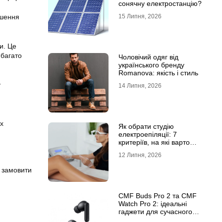
сонячну електростанцію?
ошення
15 Липня, 2026
и. Це
 багато
Чоловічий одяг від
українського бренду
Romanova: якість і стиль
у
14 Липня, 2026
их
Як обрати студію
електроепіляції: 7
критеріїв, на які варто
звернути увагу
12 Липня, 2026
о замовити
CMF Buds Pro 2 та CMF
Watch Pro 2: ідеальні
гаджети для сучасного
користувача