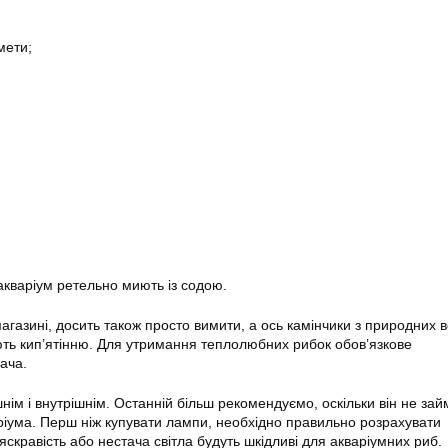
мети;
кваріум ретельно миють із содою.
магазині, досить також просто вимити, а ось камінчики з природних 
ють кип’ятінню. Для утримання теплолюбних рибок обов’язкове
ача.
нім і внутрішнім. Останній більш рекомендуємо, оскільки він не зай
аріума. Перш ніж купувати лампи, необхідно правильно розрахувати
яскравість або нестача світла будуть шкідливі для акваріумних риб.