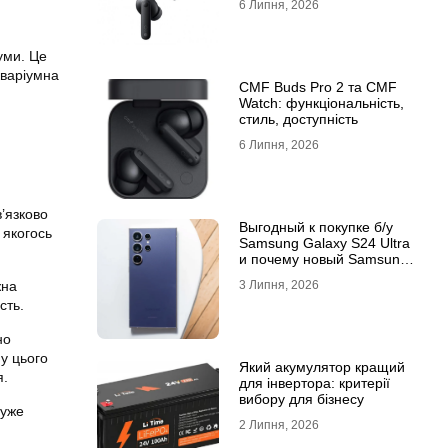
6 Липня, 2026
уми. Це
кваріумна
CMF Buds Pro 2 та CMF
Watch: функціональність,
стиль, доступність
6 Липня, 2026
в’язково
Выгодный к покупке б/у
 якогось
Samsung Galaxy S24 Ultra
и почему новый Samsung
Galaxy S25 Ultra признан
жна
3 Липня, 2026
лучшим
сть.
но
у цього
Який акумулятор кращий
я.
для інвертора: критерії
вибору для бізнесу
дуже
2 Липня, 2026