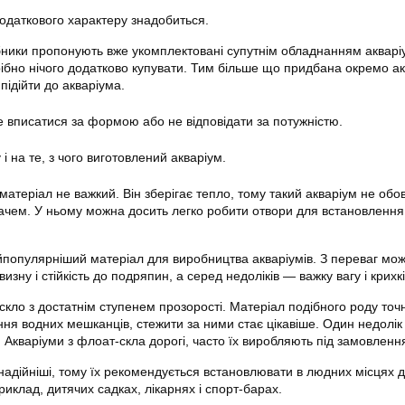
одаткового характеру знадобиться.
ники пропонують вже укомплектовані супутнім обладнанням акварі
трібно нічого додатково купувати. Тим більше що придбана окремо а
підійти до акваріума.
вписатися за формою або не відповідати за потужністю.
і на те, з чого виготовлений акваріум.
матеріал не важкий. Він зберігає тепло, тому такий акваріум не обо
вачем. У ньому можна досить легко робити отвори для встановлення
популярніший матеріал для виробництва акваріумів. З переваг мо
зну і стійкість до подряпин, а серед недоліків — важку вагу і крихкі
скло з достатнім ступенем прозорості. Матеріал подібного роду точ
ня водних мешканців, стежити за ними стає цікавіше. Один недолік 
 Акваріуми з флоат-скла дорогі, часто їх виробляють під замовленн
 надійніші, тому їх рекомендується встановлювати в людних місцях 
риклад, дитячих садках, лікарнях і спорт-барах.