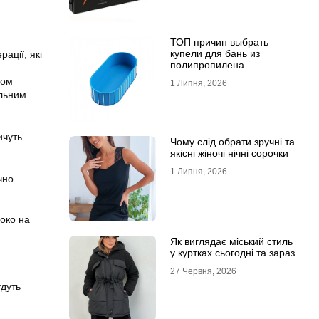
ТОП причин выбрать
купели для бань из
ації, які
полипропилена
ном
1 Липня, 2026
альним
ичуть
Чому слід обрати зручні та
якісні жіночі нічні сорочки
1 Липня, 2026
чно
соко на
Як виглядає міський стиль
у куртках сьогодні та зараз
27 Червня, 2026
удуть