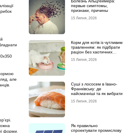
Болезнь Альцгеймера:
лізації
первые симптомы,
признаки, причины
 рибок
15 Липня, 2026
ий
Корм для котів із чутливим
бладнати
травленням: як підібрати
раціон без хаотичних
70х350
експериментів
15 Липня, 2026
 формою
гляд, але
Суші з лососем в Івано-
нців.
Франківську: де
найсмачніші та як вибрати
15 Липня, 2026
р’єрі.
можна
Як правильно
спроектувати промислову
ої форми.