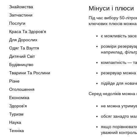
Знайомства
Мінуси і плюси
Запчастини
Під час вибору 50-літро
Послуги
ключових плюсів можна в
Краса Та Здоров'я
є можливість засе
Для Дорослих
розміри резервуа
Одяг Та Взуття
наприклад, фільтр 
Дитячий Світ
компактність — та
Будівництво
Тварини Та Рослини
резервуар можна 
Різне
підійде для новачк
Оголошення
Серед недоліків можна 
Економіка
Здоров'я
не можна утримува
Туризм
обсяг занадто мал
Наука
якщо порівнювати
Техніка
уважний контроль