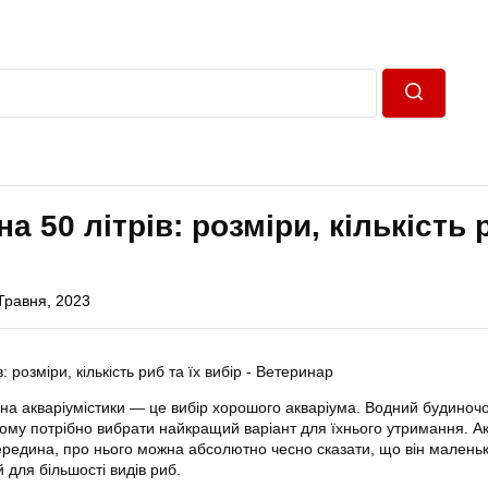
Пошук
а 50 літрів: розміри, кількість 
Травня, 2023
на акваріумістики — це вибір хорошого акваріума. Водний будиноч
тому потрібно вибрати найкращий варіант для їхнього утримання. А
середина, про нього можна абсолютно чесно сказати, що він малень
 для більшості видів риб.