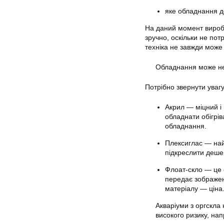
яке обладнання д
На даний момент вироб
зручно, оскільки не по
техніка не завжди може 
Обладнання може не 
Потрібно звернути увагу 
Акрил — міцний і 
обладнати обігрі
обладнання.
Плексиглас — най
підкреслити дешеви
Флоат-скло — це 
передає зображен
матеріалу — ціна.
Акваріуми з оргскла
високого ризику, нап