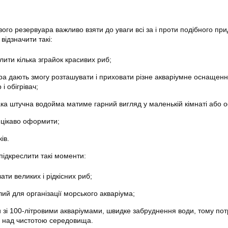
вого резервуара важливо взяти до уваги всі за і проти подібного пр
ідзначити такі:
лити кілька зграйок красивих риб;
ра дають змогу розташувати і приховати різне акваріумне оснащенн
і обігрівач;
ка штучна водойма матиме гарний вигляд у маленькій кімнаті або о
цікаво оформити;
ів.
підкреслити такі моменти:
ти великих і рідкісних риб;
ий для організації морського акваріума;
 зі 100-літровими акваріумами, швидке забруднення води, тому пот
 над чистотою середовища.