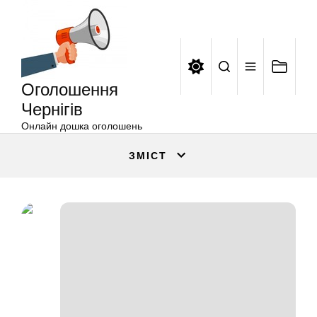
Оголошення
Перейти
Чернігів
до
вмісту
Оголошення
Чернігів
Онлайн дошка оголошень
ЗМІСТ