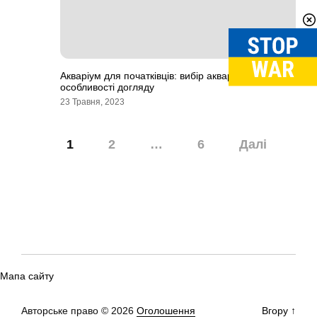
Акваріум для початківців: вибір акваріума і рибок,
особливості догляду
23 Травня, 2023
Навігація
1
2
…
6
Далі
записів
Мапа сайту
Авторське право © 2026
Оголошення
Вгору
↑