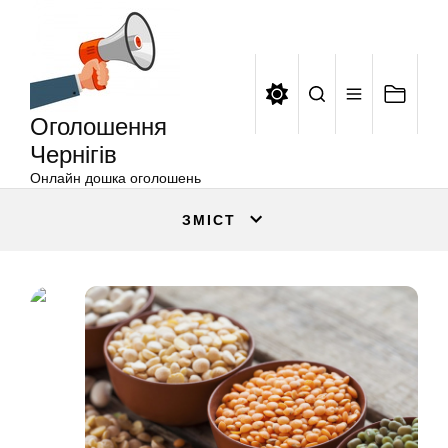
Оголошення
Перейти
Чернігів
до
вмісту
Оголошення
Чернігів
Онлайн дошка оголошень
ЗМІСТ