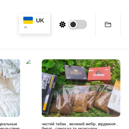
UK
идеальные
чистий табак , великий вибір, вірджинія ,
овольствия
берлі , самосад та аксесуари