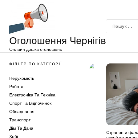
Оголошення
Перейти
Чернігів
до
вмісту
Оголошення Чернігів
Онлайн дошка оголошень
ФІЛЬТР ПО КАТЕГОРІЇ
Нерухомість
Робота
Електроніка Та Техніка
Спорт Та Відпочинок
Обладнання
Транспорт
Дім Та Дача
Страпон и фал
Хобі
яркой интимнос