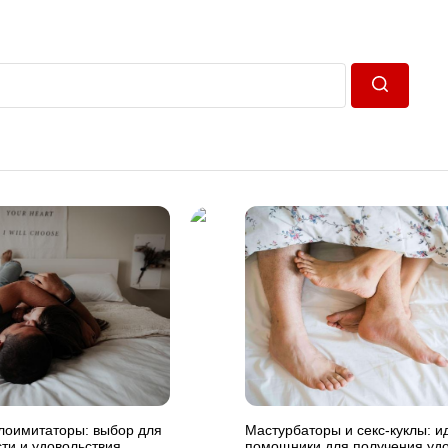
Пошук
лоимитаторы: выбор для
Мастурбаторы и секс-куклы: 
ти и удовольствия
помощники для получения уд