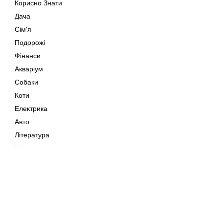
Корисно Знати
Дача
Сім'я
Подорожі
Фінанси
Акваріум
Собаки
Коти
Електрика
Авто
Література
Музика
Дозвілля
Кіно
Мапа сайту
Своїми Руками
Тварини
Авторське право © 202
Поради