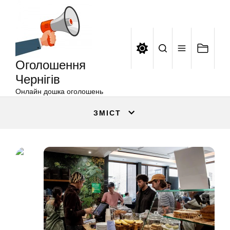
Оголошення
Перейти
Чернігів
до
вмісту
Оголошення
Чернігів
Онлайн дошка оголошень
ЗМІСТ