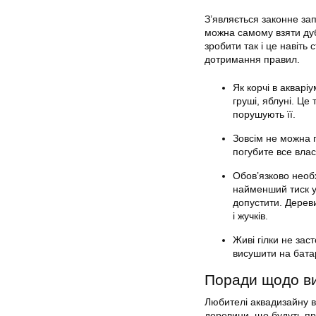
З’являється законне за
можна самому взяти дуб
зробити так і це навіть 
дотримання правил.
Як корчі в акваріу
груші, яблуні. Це
порушують її.
Зовсім не можна п
погубите все влас
Обов’язково необх
найменший тиск у 
допустити. Дереви
і жучків.
Живі гілки не зас
висушити на бата
Поради щодо в
Любителі аквадизайну 
деревини, що будуть при