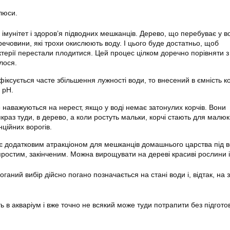
плюси.
мунітет і здоров’я підводних мешканців. Дерево, що перебуває у во
речовини, які трохи окислюють воду. І цього буде достатньо, щоб
ктерії перестали плодитися. Цей процес цілком доречно порівняти з
лося.
фіксується часте збільшення лужності води, то внесений в ємність к
 pH.
 наважуються на нерест, якщо у воді немає затонулих корчів. Вони
якраз туди, в дерево, а коли ростуть мальки, корчі стають для малюк
нційних ворогів.
є додатковим атракціоном для мешканців домашнього царства під 
ростим, закінченим. Можна вирощувати на дереві красиві рослини і
ганий вибір дійсно погано позначається на стані води і, відтак, на з
ь в акваріум і вже точно не всякий може туди потрапити без підгото