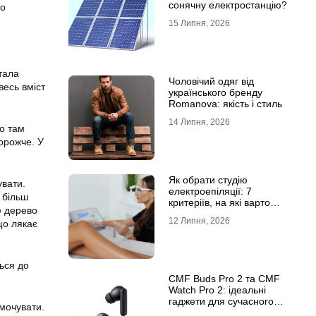
сонячну електростанцію?
го
15 Липня, 2026
тала
Чоловічий одяг від
весь вміст
українського бренду
Romanova: якість і стиль
14 Липня, 2026
що там
дорожче. У
Як обрати студію
увати.
електроепіляції: 7
 більш
критеріїв, на які варто
е дерево
звернути увагу
12 Липня, 2026
що лякає
ься до
CMF Buds Pro 2 та CMF
Watch Pro 2: ідеальні
гаджети для сучасного
имочувати.
користувача