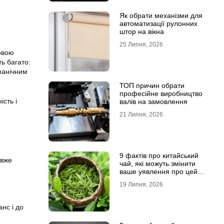
Як обрати механізми для
автоматизації рулонних
штор на вікна
25 Липня, 2026
овою
ть багато:
 панічним
ТОП причин обрати
професійне виробництво
ість і
валів на замовлення
21 Липня, 2026
9 фактів про китайський
 вже
чай, які можуть змінити
ваше уявлення про цей
напій
19 Липня, 2026
нс і до