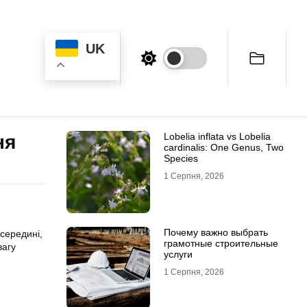
UK
Lobelia inflata vs Lobelia
ня
cardinalis: One Genus, Two
Species
1 Серпня, 2026
Почему важно выбрать
всередині,
грамотные строительные
вагу
услуги
1 Серпня, 2026