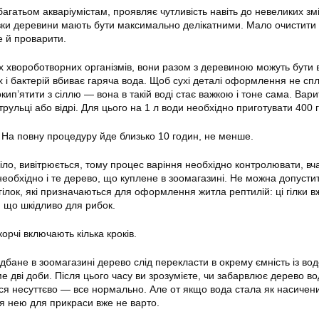
багатьом акваріумістам, проявляє чутливість навіть до невеликих зм
овки деревини мають бути максимально делікатними. Мало очистити
ще й проварити.
іх хвороботворних організмів, вони разом з деревиною можуть бути 
х і бактерій вбиває гаряча вода. Щоб сухі деталі оформлення не сп
ип’ятити з сіллю — вона в такій воді стає важкою і тоне сама. Вари
трульці або відрі. Для цього на 1 л води необхідно приготувати 400 г
 На повну процедуру йде близько 10 годин, не менше.
іло, вивітрюється, тому процес варіння необхідно контролювати, вч
необхідно і те дерево, що куплене в зоомагазині. Не можна допусти
гілок, які призначаються для оформлення житла рептилій: ці гілки в
 що шкідливо для рибок.
корчі включають кілька кроків.
дбане в зоомагазині дерево слід перекласти в окрему ємність із во
 дві доби. Після цього часу ви зрозумієте, чи забарвлює дерево в
ся несуттєво — все нормально. Але от якщо вода стала як насичен
ся нею для прикраси вже не варто.