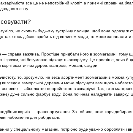
кваріуміста все це не непотрібний клопіт, а приємні справи на бла
дводного світу.
осовувати?
зуміло, не схопить будь-яку зустрічну палицю, щоб вона одразу ж с
що так хтось дійсно зробить під впливом моди, то може занапастити 
ча — справа важлива. Простіше придбати його в зоомагазині, тому 
вні зразки, які безумовно підходять акваріуму. Це простіше, хоча й 
корчі екзотичних дерев: мангрові, мопані, сакури.
чистоту, то, зрозуміло, не весь асортимент зоомагазинів можна куп
 виглядом заморської деревини може підсунути вам щось набагато
а основне — абсолютно неприйнятне в акваріумі. Так, те ж мангров
вжнє) дуже сильно фарбує воду. Вона починає нагадувати заварку, 
подібних корчів — транспортування. За той час, поки корч добираєт
евні небезпечні для риб деталі.
баний у спеціальному магазині, потрібно буде уважно обробляти і в