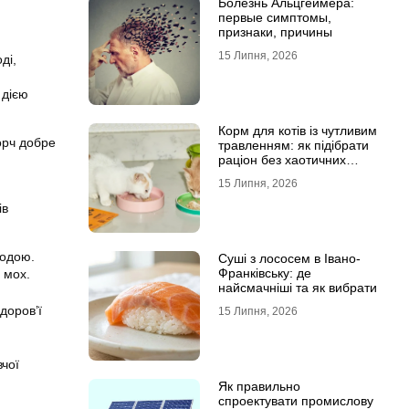
Болезнь Альцгеймера:
первые симптомы,
признаки, причины
15 Липня, 2026
ді,
 дією
Корм для котів із чутливим
орч добре
травленням: як підібрати
раціон без хаотичних
експериментів
15 Липня, 2026
ів
водою.
Суші з лососем в Івано-
Франківську: де
 мох.
найсмачніші та як вибрати
доров’ї
15 Липня, 2026
вчої
Як правильно
спроектувати промислову