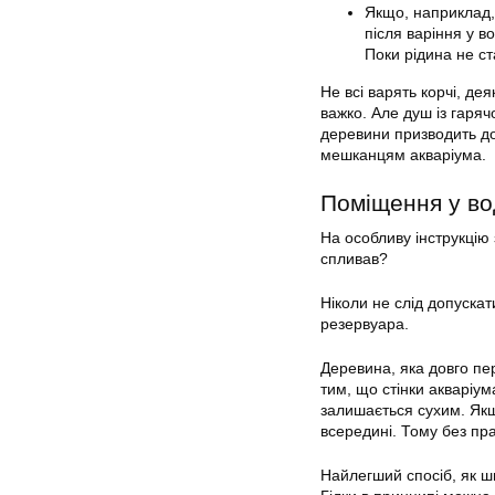
Якщо, наприклад,
після варіння у в
Поки рідина не ст
Не всі варять корчі, де
важко. Але душ із гаря
деревини призводить до 
мешканцям
акваріума
.
Поміщення у во
На особливу інструкцію 
спливав?
Ніколи не слід допускат
резервуара.
Деревина, яка довго пе
тим, що стінки
акваріум
залишається сухим. Якщ
всередині. Тому без пра
Найлегший спосіб, як ш