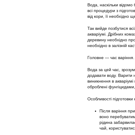
Вода, наскільки відомо 
всі процедури з підгот
від кори, її необхідно 
Так вийде позбутися вс
акваріумі. Дрібних кома
деревину необхідно прок
необхідно в залізній кас
Головне — час варіння.
Вода за цей час, зрозум
додавати воду. Варити 
виникнення в акваріумі 
оброблені фунгіцидами,
Особливості підготовки 
Після варіння при
воно перебуватиме
рідина забарвила
чай, користувати