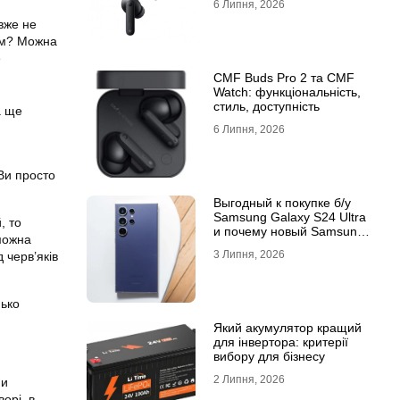
6 Липня, 2026
вже не
іум? Можна
е
CMF Buds Pro 2 та CMF
Watch: функціональність,
стиль, доступність
а ще
6 Липня, 2026
Ви просто
Выгодный к покупке б/у
Samsung Galaxy S24 Ultra
, то
и почему новый Samsung
 можна
Galaxy S25 Ultra признан
3 Липня, 2026
 черв’яків
лучшим
нько
Який акумулятор кращий
для інвертора: критерії
вибору для бізнесу
2 Липня, 2026
ни
орі, в