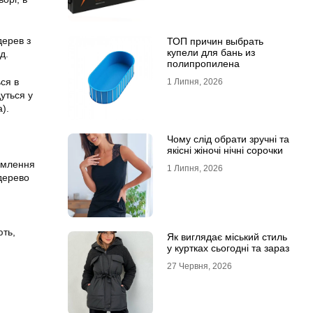
дерев з
ТОП причин выбрать
купели для бань из
д.
полипропилена
ься в
1 Липня, 2026
уться у
).
Чому слід обрати зручні та
якісні жіночі нічні сорочки
рмлення
1 Липня, 2026
 дерево
ють,
Як виглядає міський стиль
у куртках сьогодні та зараз
27 Червня, 2026