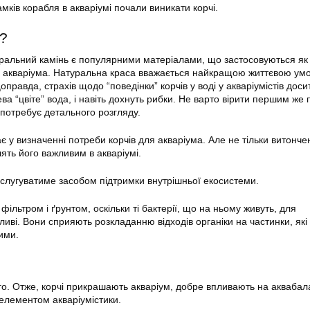
мків корабля в акваріумі почали виникати корчі.
і?
ральний камінь є популярними матеріалами, що застосовуються як
я
акваріума
. Натуральна краса вважається найкращою життєвою ум
правда, страхів щодо “поведінки” корчів у воді у акваріумістів доси
ева “цвіте” вода, і навіть дохнуть рибки. Не варто вірити першим же
 потребує детального розгляду.
 у визначенні потреби корчів для
акваріума
. Але не тільки витончен
ять його важливим в акваріумі.
 слугуватиме засобом підтримки внутрішньої екосистеми.
фільтром і ґрунтом, оскільки ті бактерії, що на ньому живуть, для
иві. Вони сприяють розкладанню відходів органіки на частинки, які
ими.
о. Отже, корчі прикрашають акваріум, добре впливають на аквабала
 елементом акваріумістики.