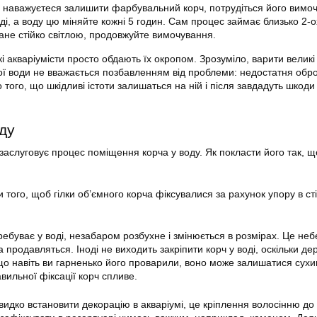
 наважуєтеся залишити фарбувальний корч, потрудіться його вимо
оді, а воду цю міняйте кожні 5 годин. Сам процес займає близько 2-ох
ане стійко світлою, продовжуйте вимочування.
які акваріумісти просто обдають їх окропом. Зрозуміло, варити великі
чої води не вважається позбавленням від проблеми: недостатня обр
того, що шкідливі істоти залишаться на ній і після завдадуть шкоди
ду
заслуговує процес поміщення корча у воду. Як покласти його так, щ
и того, щоб гілки об’ємного корча фіксувалися за рахунок упору в ст
ребуває у воді, незабаром розбухне і змінюється в розмірах. Це не
а
продавляться. Іноді не виходить закріпити корч у воді, оскільки де
о навіть ви гарненько його проварили, воно може залишатися сух
вильної фіксації корч спливе.
видко встановити декорацію в акваріумі, це кріплення волосінню до