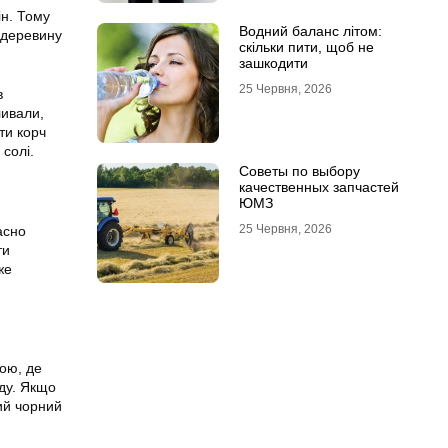
ін. Тому
Водний баланс літом:
 деревину
скільки пити, щоб не
зашкодити
25 Червня, 2026
в
ливали,
ти корч
 солі.
Советы по выбору
качественных запчастей
ЮМЗ
25 Червня, 2026
асно
ти
же
дою, де
оду. Якщо
ий чорний