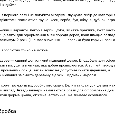
ї водойми.
 першого разу і не погубити акваріум, звужуйте вибір до категорії 
ріантами вважаються груша, клен, верба, бук, яблуня, дуб, виногра
жливіші варіанти. Декор з верби і дуба, як каже практика, зустрічаєт
Якщо взяти для оформлення м’які породи дерев, вони швидко розпад
 максимум 2 роки (і не має значення — невелика була корч чи велика
ки абсолютно точно не можна.
ри дерев — єдиний допустимий підводний декор. Вподобану для офо
ати і висушити в кімнаті, яка добре провітрюється. А в літній період
 променями сонця: так ви точно не допустите гниття деревини, а
інювання звільнить деревину від усіх шкідливих мікробів.
 корчі, залежить від особистого смаку. Великі та фактурні деталі ма
ший вигляд. Аквадизайнери намагаються брати для оформлення дна
їхня форма цікава, об’ємна, естетична і не вимагає особливого
бробка