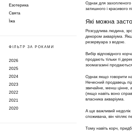
Однак для захопленого а
Езотерика
затишного і красивого пі
Свята
Які можна заст
Їжа
Розсудлива людина, зро
декором
акваріума
. Як
резервуара з водою.
ФІЛЬТР ЗА РОКАМИ
Вибір відповідного кор
продають тільки ті дере
2026
зоомагазині продаються 
2025
2024
Однак якщо говорити на
Нечесний продавець під
2023
звичайне, менш цінне, 
2022
(якщо навіть воно спра
власника
акваріума
.
2021
2020
А ще важливий недолік 
споживача, він чіпляє п
Тому навіть корч, прид