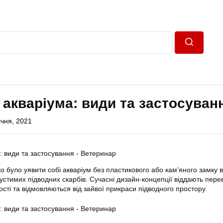
Пошук
 акваріума: види та застосуван
ічня, 2021
о було уявити собі акваріум без пластикового або кам’яного замку 
пустимих підводних скарбів. Сучасні дизайн-концепції віддають пере
сті та відмовляються від зайвої прикраси підводного простору.