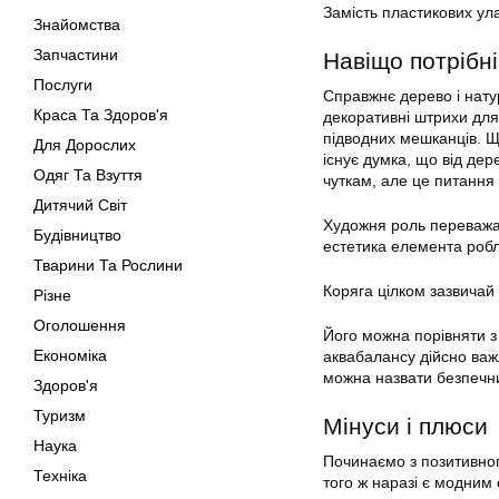
Замість пластикових ула
Знайомства
Запчастини
Навіщо потрібн
Послуги
Справжнє дерево і нату
Краса Та Здоров'я
декоративні штрихи дл
підводних мешканців. Що
Для Дорослих
існує думка, що від дер
Одяг Та Взуття
чуткам, але це питання
Дитячий Світ
Художня роль переважає
Будівництво
естетика елемента робл
Тварини Та Рослини
Коряга цілком зазвичай
Різне
Оголошення
Його можна порівняти з 
Економіка
аквабалансу дійсно важл
можна назвати безпечн
Здоров'я
Туризм
Мінуси і плюси
Наука
Починаємо з позитивног
Техніка
того ж наразі є модним