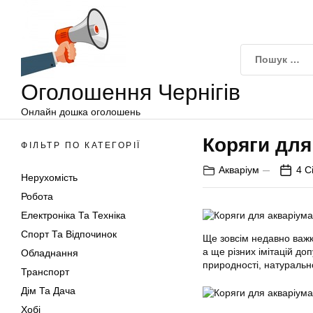
Оголошення
Перейти
Чернігів
до
вмісту
Оголошення Чернігів
Онлайн дошка оголошень
Коряги для
ФІЛЬТР ПО КАТЕГОРІЇ
Акваріум
4 С
Нерухомість
Робота
Електроніка Та Техніка
Спорт Та Відпочинок
Ще зовсім недавно важк
а ще різних імітацій до
Обладнання
природності, натурально
Транспорт
Дім Та Дача
Хобі