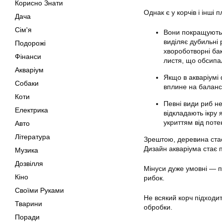
Корисно Знати
Однак є у корчів і інші 
Дача
Сім'я
Вони покращують і
виділяє дубильні 
Подорожі
хвороботворні ба
Фінанси
листя, що обсипа
Акваріум
Якщо в акваріумі 
Собаки
вплине на баланс
Коти
Певні
види
риб не
Електрика
відкладають ікру 
укриттям від поте
Авто
Література
Зрештою, деревина ста
Дизайн
акваріума
стає п
Музика
Дозвілля
Мінуси дуже умовні — по
Кіно
рибок.
Своїми Руками
Не всякий корч підходит
Тварини
обробки.
Поради