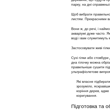
парку, на дні справжньо
Щоб вибрати правильно з
листям. Прекрасними ва
Вони ж, до речі, і наймо
акваріумі дуже часто. 
воді і вам служитимуть
Застосовувати живі гіл
Сухі гілки або стовбу
дна гілочку можна обріз
правильніше сушити під
ультрафіолетове випром
Які власне підбирати
зрозуміло, яскраві
коріння дерев, адже 
коригування.
Підготовка та о