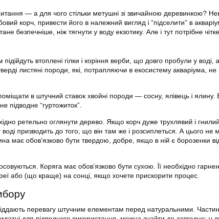
питання — а для чого стільки метушні зі звичайною деревинкою? Не
овий корч, привести його в належний вигляд і “підселити” в аквар
стане безпечніше, ніж тягнути у воду екзотику. Але і тут потрібне чітк
м підійдуть втоплені гілки і коріння верби, що довго пробули у воді, 
 тверді листяні породи, які, потрапляючи в екосистему
акваріума
, не
оміщати в штучний ставок хвойні породи — сосну, ялівець і ялину. 
не підводне “гуртожиток”.
ідно ретельно оглянути дерево. Якщо корч дуже трухлявий і гнилий
воді призводить до того, що він там же і розсиплеться. А цього не
на має обов’язково бути твердою, добре, якщо в ній є борозенки від
тосовуються. Коряга має обов’язково бути сухою. Її необхідно гарне
реї або (що краще) на сонці, якщо хочете прискорити процес.
ибору
віддають перевагу штучним елементам перед натуральними. Части
датні для підводного використання, можна знайти де завгодно: у дв