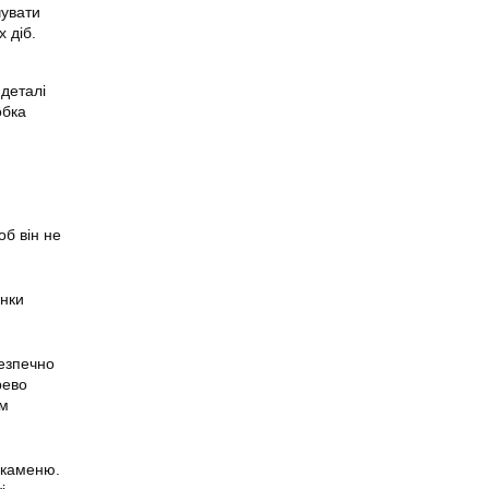
чувати
 діб.
 деталі
обка
об він не
інки
безпечно
рево
им
 каменю.