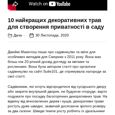
10 найкращих декоративних трав
для створення приватності в саду
Дача
30 Листопада, 2020
Джеймі Макінтош пише про садівництво та квіти для
особливих випадків для Смереки з 2011 року. Вона має
більш ніж 20-річний досвід догляду за квітами та
рослинами. Вона була автором статті про органічне
садівництво на сайті Suite101, де отримувала нагороди за
свої статті.
Садівникам, які хочуть відгородитися від сусідського двору
або закрити внутрішній дворик, не будуючи споруди, варто
подумати про посадку багаторічних декоративних трав. На
відміну від вічнозелених дерев і кущів, декоративні трави
ростуть дуже швидко, зазвичай досягаючи зрілого розміру
за два сезони. Швидкі темпи росту роблять їх ідеальними