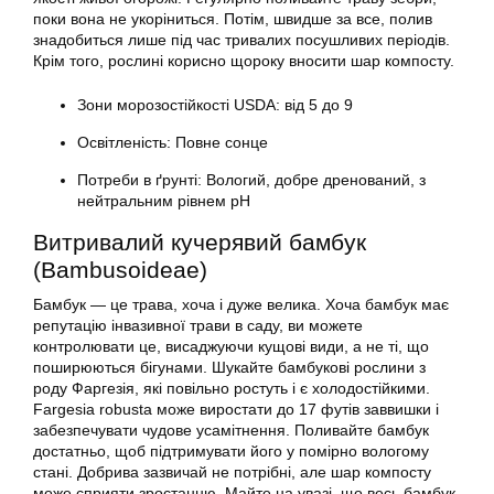
поки вона не укоріниться. Потім, швидше за все, полив
знадобиться лише під час тривалих посушливих періодів.
Крім того, рослині корисно щороку вносити шар компосту.
Зони морозостійкості USDA: від 5 до 9
Освітленість: Повне сонце
Потреби в ґрунті: Вологий, добре дренований, з
нейтральним рівнем рН
Витривалий кучерявий бамбук
(Bambusoideae)
Бамбук — це трава, хоча і дуже велика. Хоча бамбук має
репутацію інвазивної трави в саду, ви можете
контролювати це, висаджуючи кущові види, а не ті, що
поширюються бігунами. Шукайте бамбукові рослини з
роду Фаргезія, які повільно ростуть і є холодостійкими.
Fargesia robusta може виростати до 17 футів заввишки і
забезпечувати чудове усамітнення. Поливайте бамбук
достатньо, щоб підтримувати його у помірно вологому
стані. Добрива зазвичай не потрібні, але шар компосту
може сприяти зростанню. Майте на увазі, що весь бамбук