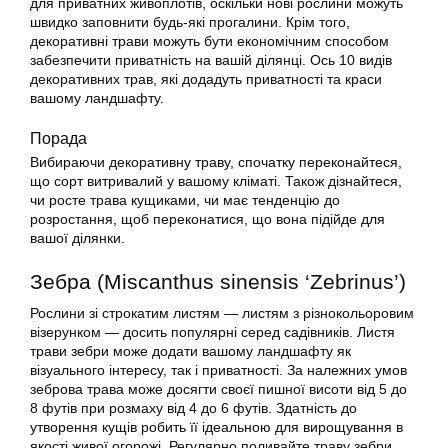
для приватних живоплотів, оскільки нові рослини можуть
швидко заповнити будь-які прогалини. Крім того,
декоративні трави можуть бути економічним способом
забезпечити приватність на вашій ділянці. Ось 10 видів
декоративних трав, які додадуть приватності та краси
вашому ландшафту.
Порада
Вибираючи декоративну траву, спочатку переконайтеся,
що сорт витривалий у вашому кліматі. Також дізнайтеся,
чи росте трава кущиками, чи має тенденцію до
розростання, щоб переконатися, що вона підійде для
вашої ділянки.
Зебра (Miscanthus sinensis ‘Zebrinus’)
Рослини зі строкатим листям — листям з різнокольоровим
візерунком — досить популярні серед садівників. Листя
трави зебри може додати вашому ландшафту як
візуального інтересу, так і приватності. За належних умов
зеброва трава може досягти своєї пишної висоти від 5 до
8 футів при розмаху від 4 до 6 футів. Здатність до
утворення кущів робить її ідеальною для вирощування в
якості живої огорожі. Регулярно поливайте траву зебри,