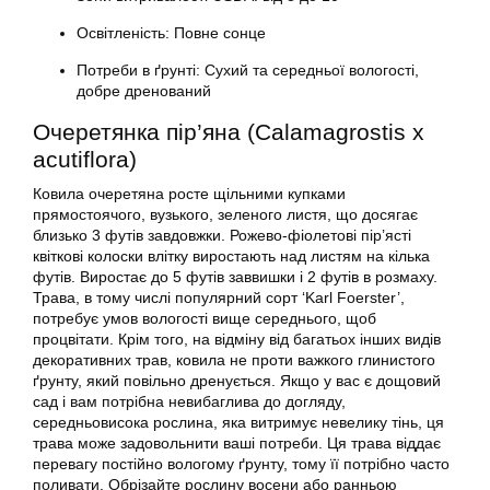
Освітленість: Повне сонце
Потреби в ґрунті: Сухий та середньої вологості,
добре дренований
Очеретянка пір’яна (Calamagrostis x
acutiflora)
Ковила очеретяна росте щільними купками
прямостоячого, вузького, зеленого листя, що досягає
близько 3 футів завдовжки. Рожево-фіолетові пір’ясті
квіткові колоски влітку виростають над листям на кілька
футів. Виростає до 5 футів заввишки і 2 футів в розмаху.
Трава, в тому числі популярний сорт ‘Karl Foerster’,
потребує умов вологості вище середнього, щоб
процвітати. Крім того, на відміну від багатьох інших видів
декоративних трав, ковила не проти важкого глинистого
ґрунту, який повільно дренується. Якщо у вас є дощовий
сад і вам потрібна невибаглива до догляду,
середньовисока рослина, яка витримує невелику тінь, ця
трава може задовольнити ваші потреби. Ця трава віддає
перевагу постійно вологому ґрунту, тому її потрібно часто
поливати. Обрізайте рослину восени або ранньою