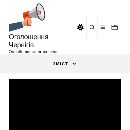
Оголошення
Перейти
Чернігів
до
вмісту
Оголошення
Чернігів
Онлайн дошка оголошень
ЗМІСТ