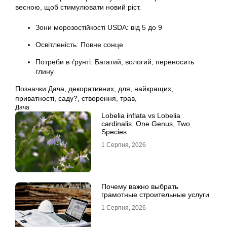
весною, щоб стимулювати новий ріст.
Зони морозостійкості USDA: від 5 до 9
Освітленість: Повне сонце
Потреби в ґрунті: Багатий, вологий, переносить
глину
Позначки:
Дача
,
декоративних
,
для
,
найкращих
,
приватності
,
саду?
,
створення
,
трав,
Дача
Lobelia inflata vs Lobelia
cardinalis: One Genus, Two
Species
1 Серпня, 2026
Почему важно выбрать
грамотные строительные услуги
1 Серпня, 2026