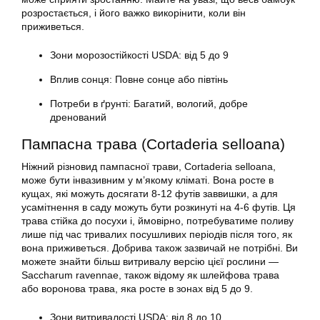
розростається, і його важко викорінити, коли він
приживеться.
Зони морозостійкості USDA: від 5 до 9
Вплив сонця: Повне сонце або півтінь
Потреби в ґрунті: Багатий, вологий, добре
дренований
Пампасна трава (Cortaderia selloana)
Ніжний різновид пампасної трави, Cortaderia selloana,
може бути інвазивним у м’якому кліматі. Вона росте в
кущах, які можуть досягати 8-12 футів заввишки, а для
усамітнення в саду можуть бути розкинуті на 4-6 футів. Ця
трава стійка до посухи і, ймовірно, потребуватиме поливу
лише під час тривалих посушливих періодів після того, як
вона приживеться. Добрива також зазвичай не потрібні. Ви
можете знайти більш витривалу версію цієї рослини —
Saccharum ravennae, також відому як шлейфова трава
або воронова трава, яка росте в зонах від 5 до 9.
Зони витривалості USDA: від 8 до 10