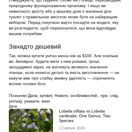
стверджують, що сидіння, схоже на стілець, перешкоджає
природному функціонуванню організму. І якщо ви
невисокого зросту або у вашому домі є маленькі діти,
туалет з правильною висотою може бути не найкращим
вибором. Перед покупкою варто посидіти на моделі, яку
ви розглядаєте, щоб переконатися, що вона відповідає
вашим потребам.
Занадто дешевий
Так, можна купити унітаз менш ніж за $100. Але оскільки
ви, ймовірно, будете жити з ним роками, гроші,
заощаджені зараз, не матимуть великого значення
пізніше, коли неякісні деталі та якість виготовлення — не
кажучи вже про слабку змивну здатність — спричинять
всілякі головні болі.
Позначки:
Дача
,
купівлі
,
Нового
,
особливостей,
,
при
,
слід
,
унітазу
,
уникати
,
яких
Дача
Lobelia inflata vs Lobelia
cardinalis: One Genus, Two
Species
1 Серпня, 2026