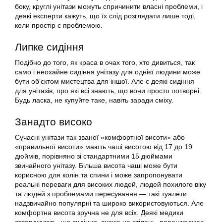
боку, круглі унітази можуть спричинити власні проблеми, і
деякі експерти кажуть, що їх слід розглядати лише тоді,
коли простір є проблемою.
Липке сидіння
Подібно до того, як краса в очах того, хто дивиться, так
само і неохайне сидіння унітазу для однієї людини може
бути об’єктом мистецтва для іншої. Але є деякі сидіння
для унітазів, про які всі знають, що вони просто потворні.
Будь ласка, не купуйте таке, навіть заради сміху.
Занадто високо
Сучасні унітази так званої «комфортної висоти» або
«правильної висоти» мають чаші висотою від 17 до 19
дюймів, порівняно зі стандартними 15 дюймами
звичайного унітазу. Більша висота чаші може бути
корисною для колін та спини і може запропонувати
реальні переваги для високих людей, людей похилого віку
та людей з проблемами пересування — такі туалети
надзвичайно популярні та широко використовуються. Але
комфортна висота зручна не для всіх. Деякі медики