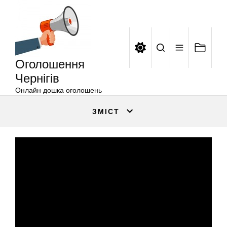
Оголошення
Перейти
Чернігів
до
вмісту
Оголошення
Чернігів
Онлайн дошка оголошень
ЗМІСТ