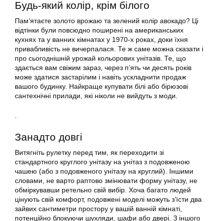
Будь-який колір, крім білого
Пам’ятаєте золото врожаю та зелений колір авокадо? Ці
відтінки були повсюдно поширені на американських
кухнях та у ванних кімнатах у 1970-х роках, доки їхня
привабливість не вичерпалася. Те ж саме можна сказати і
про сьогоднішній урожай кольорових унітазів. Те, що
здається вам свіжим зараз, через п’ять чи десять років
може здатися застарілим і навіть ускладнити продаж
вашого будинку. Найкраще купувати білі або бірюзові
сантехнічні прилади, які ніколи не вийдуть з моди.
.
Занадто довгі
Витягніть рулетку перед тим, як переходити зі
стандартного круглого унітазу на унітаз з подовженою
чашею (або з подовженого унітазу на круглий). Іншими
словами, не варто раптово змінювати форму унітазу, не
обміркувавши ретельно свій вибір. Хоча багато людей
цінують свій комфорт, подовжені моделі можуть з’їсти два
зайвих сантиметри простору у вашій ванній кімнаті,
потенційно блокуючи шухляди, шафи або двері. З іншого