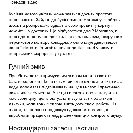
Трендові відео
Купівля нового унітазу може здатися досить простою
пропозицією: Зайдіть до будівельного магазину, знайдіть
щось на розпродажі, віддайте свою кредитну картку і
чекайте на доставку. Що відбувається далі? Можливо, ви
проведете наступне десятиліття з галасливим, незручним,
персикового кольору комодом, який блокує двері вашої
ванної кімнати. Уникайте цих недоліків, щоб уникнути
неприємних сюрпризів у туалеті:
Гучний змив
Про біотуалети з примусовим зливом можна сказати
багато хорошого. Їхній потужний змив економно витрачає
воду, допомагає підтримувати чашу в чистоті і практично
виключає засмічення. Але ця високооктанова потужність
має свою ціну: деякі біотуалети звучать, як реактивні
двигуни, коли вони з силою виконують свою роботу. На
щастя, технологія продовжує вдосконалюватися, а
виробники працюють над рішеннями для контролю шуму.
Нестандартні запасні частини