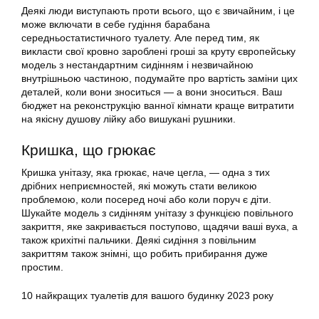
Деякі люди виступають проти всього, що є звичайним, і це
може включати в себе гудіння барабана
середньостатистичного туалету. Але перед тим, як
викласти свої кровно зароблені гроші за круту європейську
модель з нестандартним сидінням і незвичайною
внутрішньою частиною, подумайте про вартість заміни цих
деталей, коли вони зноситься — а вони зноситься. Ваш
бюджет на реконструкцію ванної кімнати краще витратити
на якісну душову лійку або вишукані рушники.
Кришка, що грюкає
Кришка унітазу, яка грюкає, наче цегла, — одна з тих
дрібних неприємностей, які можуть стати великою
проблемою, коли посеред ночі або коли поруч є діти.
Шукайте модель з сидінням унітазу з функцією повільного
закриття, яке закривається поступово, щадячи ваші вуха, а
також крихітні пальчики. Деякі сидіння з повільним
закриттям також знімні, що робить прибирання дуже
простим.
10 найкращих туалетів для вашого будинку 2023 року