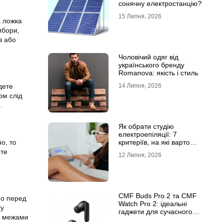
сонячну електростанцію?
15 Липня, 2026
а ложка
ибори,
в або
Чоловічий одяг від
українського бренду
Romanova: якість і стиль
дете
14 Липня, 2026
ом слід
.
Як обрати студію
електроепіляції: 7
о, то
критеріїв, на які варто
звернути увагу
ете
12 Липня, 2026
CMF Buds Pro 2 та CMF
мо перед
Watch Pro 2: ідеальні
ту
гаджети для сучасного
за межами
користувача