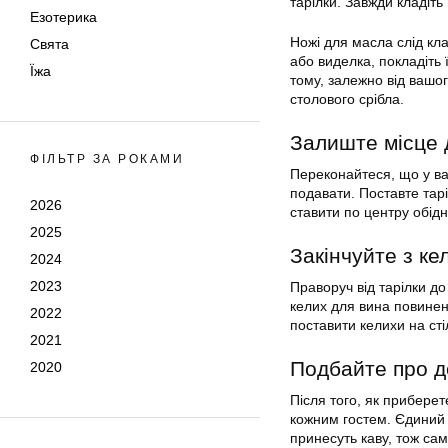
тарілки. Завжди кладіть
Езотерика
Ножі для масла слід кл
Свята
або виделка, покладіть 
Їжа
тому, залежно від вашо
столового срібла.
Залиште місце 
ФІЛЬТР ЗА РОКАМИ
Переконайтеся, що у вас
подавати. Поставте тарі
2026
ставити по центру обідн
2025
Закінчуйте з к
2024
2023
Праворуч від тарілки до
келих для вина повинен
2022
поставити келихи на сті
2021
Подбайте про д
2020
Після того, як приберет
кожним гостем. Єдиний 
принесуть каву, тож са