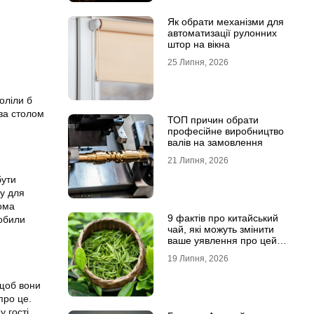
Як обрати механізми для
автоматизації рулонних
штор на вікна
25 Липня, 2026
оліли б
 за столом
ТОП причин обрати
професійне виробництво
валів на замовлення
21 Липня, 2026
бути
ту для
кома
9 фактів про китайський
робили
чай, які можуть змінити
ваше уявлення про цей
напій
19 Липня, 2026
 щоб вони
про це.
 гості,