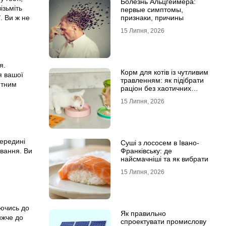
Болезнь Альцгеймера:
ізьміть
первые симптомы,
. Ви ж не
признаки, причины
15 Липня, 2026
я.
Корм для котів із чутливим
я вашої
травленням: як підібрати
нтним
раціон без хаотичних
експериментів
15 Липня, 2026
середині
Суші з лососем в Івано-
ування. Ви
Франківську: де
найсмачніші та як вибрати
15 Липня, 2026
аючись до
Як правильно
ижче до
спроектувати промислову