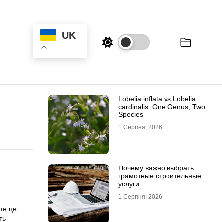
UK
Lobelia inflata vs Lobelia
cardinalis: One Genus, Two
Species
1 Серпня, 2026
Почему важно выбрать
грамотные строительные
услуги
1 Серпня, 2026
те це
ть