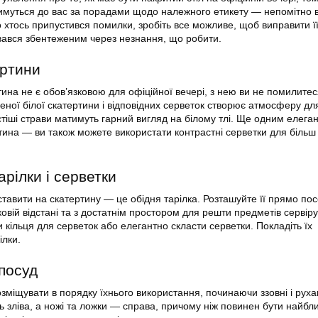
имуться до вас за порадами щодо належного етикету — непомітно в
о хтось припустився помилки, зробіть все можливе, щоб виправити її
вався збентеженим через незнання, що робити.
ертини
ина не є обов’язковою для офіційної вечері, з нею ви не помилитес
еної білої скатертини і відповідних серветок створює атмосферу дл
стіші страви матимуть гарний вигляд на білому тлі. Ще одним елега
ртина — ви також можете використати контрастні серветки для більш
рілки і серветки
тавити на скатертину — це обідня тарілка. Розташуйте її прямо по
ковій відстані та з достатнім простором для решти предметів сервір
 кільця для серветок або елегантно скласти серветки. Покладіть їх
ілки.
посуд
озміщувати в порядку їхнього використання, починаючи ззовні і рух
ь зліва, а ножі та ложки — справа, причому ніж повинен бути найбл