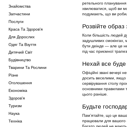
ретельного планування 
Знайомства
хвилюватися, щоб ви мо
Запчастини
подумають, що ви робил
Послуги
Розвійте образ
Краса Та Здоров'я
Коли більшість людей ду
Для Дорослих
задушливих смокінгах, 
Одяг Та Взуття
бути деінде — але це н
під час приємної трапе
Дитячий Світ
Будівництво
Нехай все буде
Тварини Та Рослини
Офіційні звані вечері 
Різне
досить веселими, якщо 
Оголошення
сервірування столу прос
основними правилами та
Економіка
цього раніше.
Здоров'я
Будьте господа
Туризм
Наука
Пам’ятайте, що це ваша
працювали для вашого ст
Техніка
Багато людей не мають у