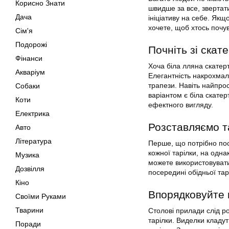
Корисно Знати
швидше за все, звертат
Дача
ініціативу на себе. Якщ
хочете, щоб хтось почу
Сім'я
Подорожі
Почніть зі скат
Фінанси
Хоча біла лляна скатерт
Акваріум
Елегантність накрохмал
трапези. Навіть найпро
Собаки
варіантом є біла скате
Коти
ефектного вигляду.
Електрика
Розставляємо та
Авто
Література
Перше, що потрібно пос
кожної тарілки, на одна
Музика
можете використовувати
Дозвілля
посередині обідньої тар
Кіно
Впорядковуйте 
Своїми Руками
Тварини
Столові прилади слід р
тарілки. Виделки кладут
Поради