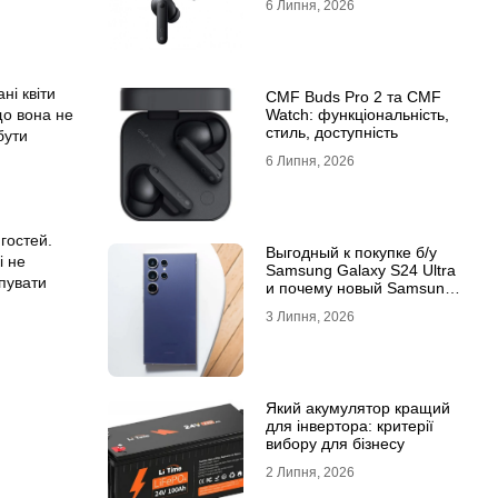
6 Липня, 2026
ні квіти
CMF Buds Pro 2 та CMF
що вона не
Watch: функціональність,
стиль, доступність
бути
6 Липня, 2026
гостей.
Выгодный к покупке б/у
і не
Samsung Galaxy S24 Ultra
упувати
и почему новый Samsung
Galaxy S25 Ultra признан
3 Липня, 2026
лучшим
Який акумулятор кращий
для інвертора: критерії
вибору для бізнесу
2 Липня, 2026