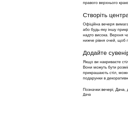
правого верхнього краю
Створіть центр
Офіційна вечеря вимагає
або будь-яку іншу прикр
надто висока. Верхня ча
нижче рівня очей, щоб г
Додайте сувенір
Якщо ви накриваєте сті
Вони можуть бути розміще
прикрашають стіл, можн
подарунки в декоративні
Позначки:
вечері
,
Дача
,
Дача