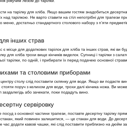
 ніж ріжучим лезом до тарілки.
асти на тарілку для хліба. Якщо вашим гостям знадобиться десертн
їх над тарілкою. Не варто ставити на стіл непотрібні для трапези пр
го меню, достатньо стандартного столового набору з п’яти предметі
для інших страв
 є місце для додаткових тарілок для хліба та інших страв, які ви бу
лку для хліба трохи вище кінчиків виделок. Супниці і тарілки з салат
ьої тарілки, по одній, і прибирати їх перед подачею основної страви
елихами та столовими приборами
 центру столу слід поставити склянку для води. Якщо ви подаєте вин
 стояти поруч з келихом для води, трохи далі кінчика ножа. Ви мож
л заздалегідь або зачекати, поки подадуть вино.
есертну сервіровку
е посуд з основної частини трапези, поставте десертну тарілку пря
стакан, який повинен залишитися, — це стакан для води. До десер
ме час додати кавові чашки, які слід поставити приблизно на дюйм 