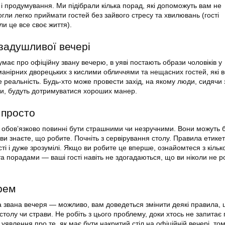
і продумування. Ми підібрали кілька порад, які допоможуть вам не
гли легко приймати гостей без зайвого стресу та хвилювань (гості
и це все своє життя).
 задушливої вечері
має про офіційну звану вечерю, в уяві постають образи чоловіків у
манірних дворецьких з кислими обличчями та нещасних гостей, які в
е реальність. Будь-хто може провести захід, на якому люди, сидячи
зи, будуть дотримуватися хороших манер.
 просто
не обов’язково повинні бути страшними чи незручними. Вони можуть 
ви знаєте, що робите. Почніть з сервірування столу. Правила етике
ті і дуже зрозумілі. Якщо ви робите це вперше, ознайомтеся з кіль
 порадами — ваші гості навіть не здогадаються, що ви ніколи не 
рем
 звана вечеря — можливо, вам доведеться змінити деякі правила,
олу чи страви. Не робіть з цього проблему, доки хтось не запитає 
явлення про те, як має бути накритий стіл на офіційній вечері, тому