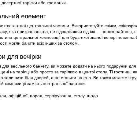
 десертної тарілки або креманки.
альний елемент
 елегантної центральної частини. Використовуйте свічки, свіжозріза
асу, яка прикрашає стіл, не відволікаючи від їжі — переконайтеся, 
стина центральної композиції для будь-якої званої вечері повинна 
ості могли бачити всіх інших за столом.
и для вечірки
л для весільного банкету, ви можете додати на нього подарунки для 
ні на тарілці або просто за тарілкою в центрі столу. Ті гостинці, як
а залишити біля дверей, а не ставити на стіл. Ви також можете згр
й композиції замість центральної частини.
для
,
офіційної
,
порад
,
сервірування
,
столу
,
щодо