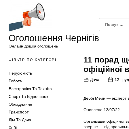
Оголошення
Перейти
Чернігів
до
вмісту
Оголошення Чернігів
Онлайн дошка оголошень
11 порад щ
ФІЛЬТР ПО КАТЕГОРІЇ
офіційної 
Нерухомість
Дача
12 Груд
Робота
Електроніка Та Техніка
Спорт Та Відпочинок
Деббі Мейн — експерт з
Обладнання
Оновлено 12/07/22
Транспорт
Дім Та Дача
Організація офіційної 
вперше — від правильног
Хобі