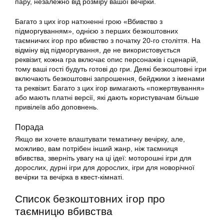
пару, незалежно від розміру вашої вечірки.
Багато з цих ігор натхненні грою «Вбивство з
підморгуванням», однією з перших безкоштовних
таємничих ігор про вбивство з початку 20-го століття. На
відміну від підморгування, де не використовується
реквізит, кожна гра включає опис персонажів і сценарій,
тому ваші гості будуть готові до гри. Деякі безкоштовні ігри
включають безкоштовні запрошення, бейджики з іменами
та реквізит. Багато з цих ігор вимагають «пожертвування»
або мають платні версії, які дають користувачам більше
привілеїв або доповнень.
Порада
Якщо ви хочете влаштувати тематичну вечірку, але,
можливо, вам потрібен інший жанр, ніж таємниця
вбивства, зверніть увагу на ці ідеї: моторошні ігри для
дорослих, дурні ігри для дорослих, ігри для новорічної
вечірки та вечірка в квест-кімнаті.
Список безкоштовних ігор про
таємницю вбивства