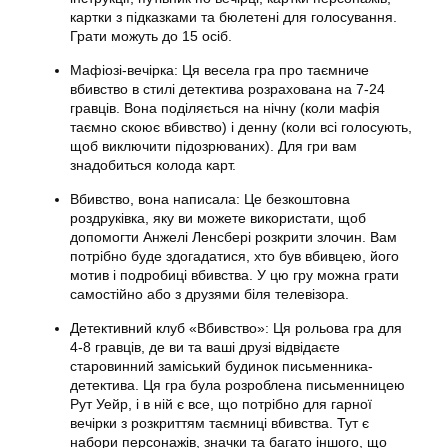
картки з підказками та бюлетені для голосування.
Грати можуть до 15 осіб.
Мафіозі-вечірка: Ця весела гра про таємниче
вбивство в стилі детектива розрахована на 7-24
гравців. Вона поділяється на нічну (коли мафія
таємно скоює вбивство) і денну (коли всі голосують,
щоб виключити підозрюваних). Для гри вам
знадобиться колода карт.
Вбивство, вона написала: Це безкоштовна
роздруківка, яку ви можете використати, щоб
допомогти Анжелі Ленсбері розкрити злочин. Вам
потрібно буде здогадатися, хто був вбивцею, його
мотив і подробиці вбивства. У цю гру можна грати
самостійно або з друзями біля телевізора.
Детективний клуб «Вбивство»: Ця рольова гра для
4-8 гравців, де ви та ваші друзі відвідаєте
старовинний заміський будинок письменника-
детектива. Ця гра була розроблена письменницею
Рут Уейр, і в ній є все, що потрібно для гарної
вечірки з розкриттям таємниці вбивства. Тут є
набори персонажів, значки та багато іншого, що