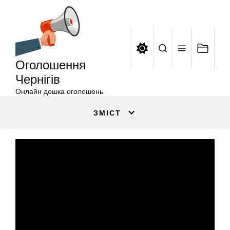
Оголошення
Перейти
Чернігів
до
вмісту
Оголошення
Чернігів
Онлайн дошка оголошень
ЗМІСТ