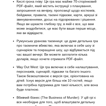
Кислі грона гніву: Ця гра має майже 70-сторінковий
PDF-файл, який містить інструкції з планування,
запрошення на вечірку, пропозиції щодо костюмів,
бейджики, правила, таємні підказки, карти, аркуші зі
звинуваченнями, досьє на підозрюваних і рішення.
Якщо ви шукаєте глибоку гру, в якій є все, що вам
може знадобитися, це має бути ваше перше місце,
яке ви відвідаєте.
Румунська уранова таємниця: це дуже детальна гра
про таємниче вбивство, яка включає в себе шоу зі
сценарієм та покращене шоу, що відбувається під
час вашої вечері. Ви можете заплатити кілька
доларів, якщо хочете отримати PDF-файл.
Way Out West: Ця гра включає в себе налаштування,
персонажів, сценарій, підказки та багато іншого.
Також безкоштовною є версія гри, орієнтована на
дітей. Існує версія для більш ніж 10 гостей, якщо
вам потрібна підтримка для такої кількості, але вона
буде платною.
Вбивчий бізнес (The Business of Murder): У цій грі є
все необхідне для того, щоб влаштувати детальну