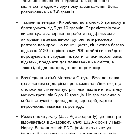
таємницю вбивства. Підказки та запрошення
містяться в одному зручному завантаженні. Вона
розрахована на 7-8 гравців.
Таємнича вечірка «Кіновбивство в кіно»: У грі можуть
брати участь від 5 до 10 гравців. Передісторія така:
ви святкуєте завершення роботи над фільмом з
акторами та знімальною групою, але режисер
раптово помирає. На ваше щастя, він сховав багато
підказок. У 20-сторінковому PDF-файлі ви знайдете
передумови, інструкції, як грати, описи персонажів,
підказки, предмети для полювання на сміття, а
також ідеї для нагородження переможця.
Возз’єднання сім’ї Малахая Стаута: Весела, легка
гра з легким сценарієм про таємниче вбивство, що
сталося на сімейній зустрічі, яка пішла не так, в яку
можуть грати від 6 до 12 гравців. Ця гра включає в
себе інструкції з проведення, сценарій, картки
персонажів, підказки та розгадку.
Ризик епохи джазу (Jazz Age Jeopardy): дія цієї гри
відбувається в джазовому клубі 1920-х років у Нью-
Йорку. Безкоштовний PDF-файл містить вступ,
інструкції, путівник по вечірці, картки персонажів,