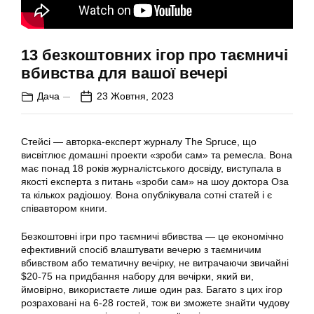
13 безкоштовних ігор про таємничі
вбивства для вашої вечері
Дача
23 Жовтня, 2023
Стейсі — авторка-експерт журналу The Spruce, що
висвітлює домашні проекти «зроби сам» та ремесла. Вона
має понад 18 років журналістського досвіду, виступала в
якості експерта з питань «зроби сам» на шоу доктора Оза
та кількох радіошоу. Вона опублікувала сотні статей і є
співавтором книги.
Безкоштовні ігри про таємничі вбивства — це економічно
ефективний спосіб влаштувати вечерю з таємничим
вбивством або тематичну вечірку, не витрачаючи звичайні
$20-75 на придбання набору для вечірки, який ви,
ймовірно, використаєте лише один раз. Багато з цих ігор
розраховані на 6-28 гостей, тож ви зможете знайти чудову