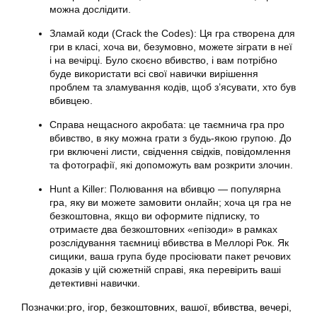
можна дослідити.
Зламай коди (Crack the Codes): Ця гра створена для
гри в класі, хоча ви, безумовно, можете зіграти в неї
і на вечірці. Було скоєно вбивство, і вам потрібно
буде використати всі свої навички вирішення
проблем та зламування кодів, щоб з’ясувати, хто був
вбивцею.
Справа нещасного акробата: це таємнича гра про
вбивство, в яку можна грати з будь-якою групою. До
гри включені листи, свідчення свідків, повідомлення
та фотографії, які допоможуть вам розкрити злочин.
Hunt a Killer: Полювання на вбивцю — популярна
гра, яку ви можете замовити онлайн; хоча ця гра не
безкоштовна, якщо ви оформите підписку, то
отримаєте два безкоштовних «епізоди» в рамках
розслідування таємниці вбивства в Меллорі Рок. Як
сищики, ваша група буде просіювати пакет речових
доказів у цій сюжетній справі, яка перевірить ваші
детективні навички.
Позначки:
pro
,
ігор
,
безкоштовних
,
вашої
,
вбивства
,
вечері
,