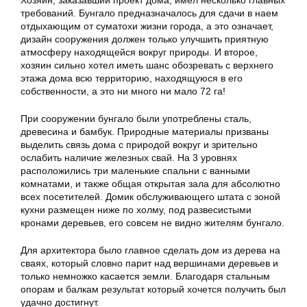
Хозяин, заказавший проект дома, имел несколько главных
требований. Бунгало предназначалось для сдачи в наем
отдыхающим от суматохи жизни города, а это означает,
дизайн сооружения должен только улучшить приятную
атмосферу находящейся вокруг природы. И второе,
хозяин сильно хотел иметь шанс обозревать с верхнего
этажа дома всю территорию, находящуюся в его
собственности, а это ни много ни мало 72 га!
При сооружении бунгало были употреблены сталь,
древесина и бамбук. Природные материалы призваны
выделить связь дома с природой вокруг и зрительно
ослабить наличие железных свай. На 3 уровнях
расположились три маленькие спальни с ванными
комнатами, и также общая открытая зала для абсолютно
всех посетителей. Домик обслуживающего штата с зоной
кухни размещен ниже по холму, под развесистыми
кронами деревьев, его совсем не видно жителям бунгало.
Для архитектора было главное сделать дом из дерева на
сваях, который словно парит над вершинами деревьев и
только немножко касается земли. Благодаря стальным
опорам и балкам результат который хочется получить был
удачно достигнут.