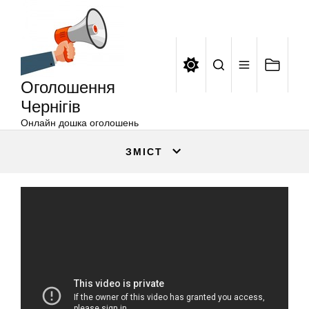
Оголошення
Перейти
Чернігів
до
вмісту
Оголошення
Чернігів
Онлайн дошка оголошень
ЗМІСТ