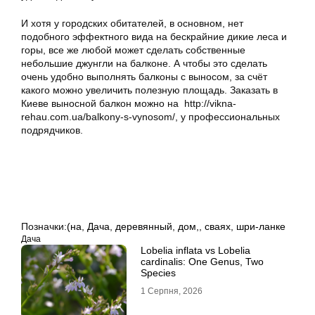
И хотя у городских обитателей, в основном, нет
подобного эффектного вида на бескрайние дикие леса и
горы, все же любой может сделать собственные
небольшие джунгли на балконе. А чтобы это сделать
очень удобно выполнять балконы с выносом, за счёт
какого можно увеличить полезную площадь. Заказать в
Киеве выносной балкон можно на http://vikna-
rehau.com.ua/balkony-s-vynosom/, у профессиональных
подрядчиков.
Позначки:
(на
,
Дача
,
деревянный
,
дом,
,
сваях
,
шри-ланке
Дача
Lobelia inflata vs Lobelia
cardinalis: One Genus, Two
Species
1 Серпня, 2026