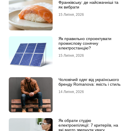
Франківську: де найсмачніші та
як вибрати
15 Липня, 2026
Як правильно спроектувати
промислову сонячну
електростанцію?
15 Липня, 2026
Чоловічий одяг від українського
бренду Romanova: якість і стиль
14 Липня, 2026
Як обрати студію
електроепіляції: 7 критеріїв, на
які варто звернути увагу