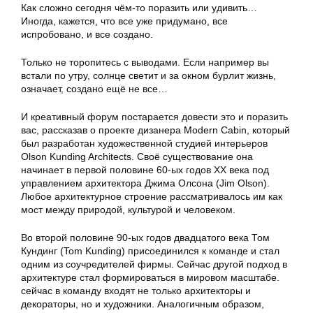
Как сложно сегодня чём-то поразить или удивить…
Иногда, кажется, что все уже придумано, все
испробовано, и все создано.
Только не торопитесь с выводами. Если например вы
встали по утру, солнце светит и за окном бурлит жизнь,
означает, создано ещё не все…
И креативный форум постарается довести это и поразить
вас, рассказав о проекте дизанера Modern Cabin, который
был разработан художественной студией интерьеров
Olson Kunding Architects. Своё существование она
начинает в первой половине 60-ых годов XX века под
управлением архитектора Джима Олсона (Jim Olson).
Любое архитектурное строение рассматривалось им как
мост между природой, культурой и человеком.
Во второй половине 90-ых годов двадцатого века Том
Кундинг (Tom Kunding) присоединился к команде и стал
одним из соучредителей фирмы. Сейчас другой подход в
архитектуре стал формироваться в мировом масштабе.
сейчас в команду входят не только архитекторы и
декораторы, но и художники. Аналогичным образом,