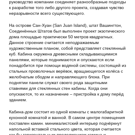
руководство компании соединяет разнообразные подходы
к разработке того либо другого проекта, создавая чувство
неразрывности всего существующего.
На острове Сан-Хуан (San Juan Island), штат Вашингтон,
Соединённых Штатов был выполнен проект экзотического
дома площадью практически 50 метров квадратных.
Данное строение считается неподражаемым
художественным планом, собой представляет стеклянный
куб. Кабина окружена древесными складывающимися
панелями, которые поднимаются и опускаются если
понадобится при помощи водяной системы, состоящей из
стальных проволочных верёвок, вращающегося колёса с
желобчатым ободом и направляющего блока. При
поднятии панели служат своего рода защитными
ставнями для стеклянных стен кабины. Когда они
опускаются, то их назначение – пристройка к дому перёд
зданием.
Кабина-дом состоит из одной комнаты с малогабаритной
кухонной комнатой и ванной. В самом центре помещения
поставлен камин. минималистский интерьер подчёркнут
напольной вставкой стального цвета, которая считается
как бы горизонтальным продолжением камина и