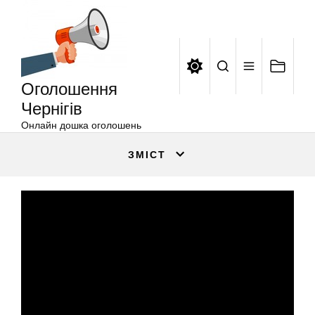
Оголошення
Перейти
Чернігів
до
вмісту
Оголошення
Чернігів
Онлайн дошка оголошень
ЗМІСТ