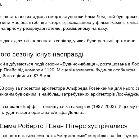
в.
есіл» сталася загадкова смерть студентки Елізи Лем, якій був присв
вчини має безліч збігів з історією, розказаною у фільмі жахів «Темна
 в напірному резервуарі готелю, розміщеному на даху.
з двох десятків персонажів серіалу, у яких були реальні прототипи.
ого сезону існує насправді
кій відбуваються події сезону «Будинок-вбивця», розташована в Лос
р Плейс під номером 1120. Місцеві називають будинок особняком
 його оцінили в $7,8 млн.
8 року за проектом архітектора Альфреда Розенхайма для нього с
зенхайм був одним із найбільш затребуваних архітекторів Лос-Андже
 в серіалі «Баффі — винищувачка вампірів» (1997-2003). У цьому с
 студентського братства «Альфа-Дельта».
 Емма Робертс і Еван Пітерс зустрічалися
вні ролі в кількох сезонах «Американської історії жахів». Їхні зустріч