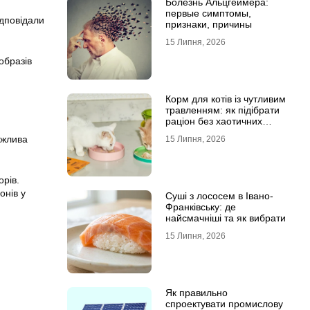
Болезнь Альцгеймера:
первые симптомы,
ідповідали
признаки, причины
15 Липня, 2026
образів
Корм для котів із чутливим
травленням: як підібрати
раціон без хаотичних
експериментів
ажлива
15 Липня, 2026
орів.
онів у
Суші з лососем в Івано-
Франківську: де
найсмачніші та як вибрати
15 Липня, 2026
Як правильно
спроектувати промислову