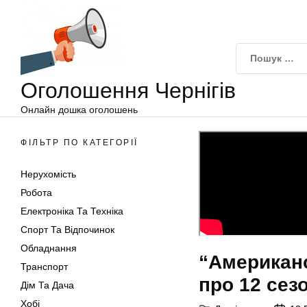
Оголошення
Перейти
Чернігів
до
вмісту
Оголошення Чернігів
Онлайн дошка оголошень
ФІЛЬТР ПО КАТЕГОРІЇ
Нерухомість
Робота
Електроніка Та Техніка
Спорт Та Відпочинок
Обладнання
“Американс
Транспорт
про 12 сезо
Дім Та Дача
Хобі