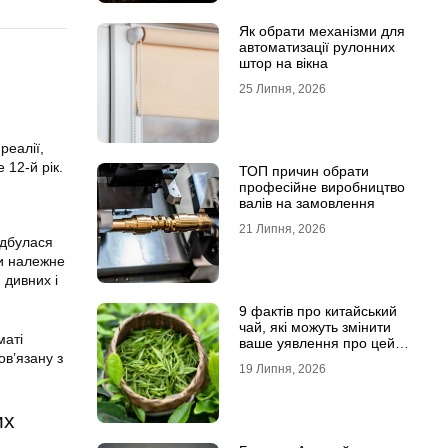
Як обрати механізми для
автоматизації рулонних
штор на вікна
25 Липня, 2026
реалії,
 12-й рік.
ТОП причин обрати
професійне виробництво
валів на замовлення
21 Липня, 2026
ідбулася
ли належне
 дивних і
9 фактів про китайський
чай, які можуть змінити
маті
ваше уявлення про цей
ов’язану з
напій
19 Липня, 2026
их