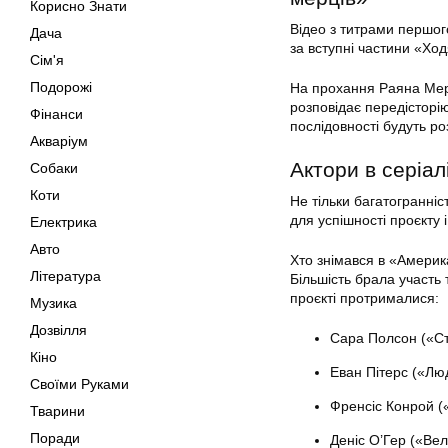
Корисно Знати
Відео з титрами першог
Дача
за вступні частини «Хо
Сім'я
Подорожі
На прохання Раяна Мерфі
розповідає передісторію
Фінанси
послідовності будуть р
Акваріум
Актори в серіал
Собаки
Коти
Не тільки багатогранні
для успішності проєкту і
Електрика
Авто
Хто знімався в «Америка
Література
Більшість брала участь т
проєкті протрималися:
Музика
Дозвілля
Сара Полсон («Ст
Кіно
Еван Пітерс («Люд
Своїми Руками
Френсіс Конрой (
Тварини
Поради
Деніс О’Гер («Ве