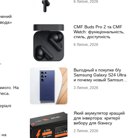
6 Липня, 2026
ячений
 вода»
CMF Buds Pro 2 та CMF
Watch: функціональність,
стиль, доступність
6 Липня, 2026
-
Выгодный к покупке б/у
Samsung Galaxy S24 Ultra
и почему новый Samsung
Galaxy S25 Ultra признан
амого. На
3 Липня, 2026
лучшим
леса.
еріалі
Який акумулятор кращий
для інвертора: критерії
вибору для бізнесу
2 Липня, 2026
і на