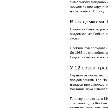
знімальному майданчику
повідомив про заручини 
до березня 2019 року.
В академію міс
Історична будівля, розт
академією міс Робішо, 
тисяч.
Особняк був побудовани
До 1983 року особняк о
Будинок з’являється в с
У 12 сезоні гра
Першим актором, якого а
повідомленням The Holly
дізнався про завершенн
Востаннє зірка з’явилася
Головну роль зіграла К
спеціально для Кім бул
зрештою жахливою. Нови