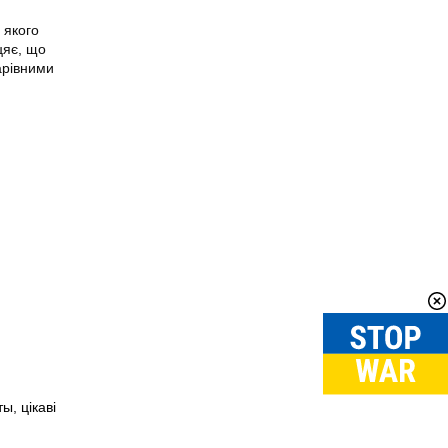
 якого
цяє, що
чарівними
ты
,
цікаві