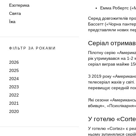
Езотерика
Емма Робертс («М
Свята
Серед довгожителів проє
Їжа
Бассетт («Чорна пантер
представляли нових пе
Серіал отримав
ФІЛЬТР ЗА РОКАМИ
Пілотну серію «Американ
рік утримувався на 1-2 
2026
серіал виграв майже 15
2025
З 2019 року «Американс
2024
телесеріал жахів у світі
2023
перевищує середній по
2022
Які сезони «Американсь
2021
вбивця», «Психлікарня
2020
У готелю «Corte
У готелю «Cortez» є реа
ньому зупинялися серійн