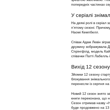
попередніх частинах се
У серіалі зніма
На деякі ролі в серіал
п’ятому сезоні. Причом
Наомі Кемпбелл.
Співак Адам Левін зігр
дружину зображувала Дж
Спрінгфілд, модель Кай
співачки Патті Лабелль і
Вихід 12 сезону
Зйомки 12 сезону старту
блокування знімального
перенесли із серпня на
Новий 12 сезон знято з
книги переконана, що не
Сезон отримав назву «Н
буде продовжено на 13 