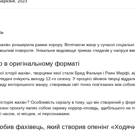
Березня, 2023
le
ахів» розширила рамки хорору. Вплітаючи жанр у сучасні соціальні 
мшливі повороти. Унікальне видовище тримає глядачів у напрузі вже
о в оригінальному форматі
 історії жахів», творцями якої стали Бред Фальчук і Раян Мерфі, в
глядачі очікують виходу 12-го сезону. У процесі зйомок творці відда
иду моторошного жанру, створивши світ тонко пов’язаних між собою
сторія жахів»? Особливість серіалу в тому, що він створений у фор
сезон проєкту являє собою окрему хоррор-оповідь, здебільшого не п
і часом, ні місцем, ні персонажами.
обив фахівець, який створив опенінг «Ходяч