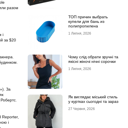
ple
жили разом
ТОП причин выбрать
купели для бань из
полипропилена
1 Липня, 2026
 і
й за $20
акнера.
Чому слід обрати зручні та
якісні жіночі нічні сорочки
будинком.
1 Липня, 2026
»). За
як
Як виглядає міський стиль
 Робертс.
у куртках сьогодні та зараз
27 Червня, 2026
 Reporter,
ною і
в