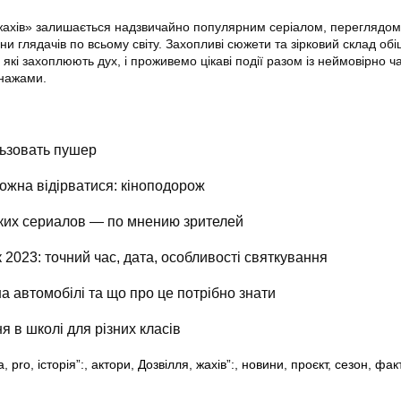
жахів» залишається надзвичайно популярним серіалом, переглядом
 глядачів по всьому світу. Захопливі сюжети та зірковий склад обі
 які захоплюють дух, і проживемо цікаві події разом із неймовірно 
онажами.
ьзовать пушер
можна відірватися: кіноподорож
ких сериалов — по мнению зрителей
 2023: точний час, дата, особливості святкування
а автомобілі та що про це потрібно знати
я в школі для різних класів
а
,
pro
,
історія”:
,
актори
,
Дозвілля
,
жахів”:
,
новини
,
проєкт
,
сезон
,
фак