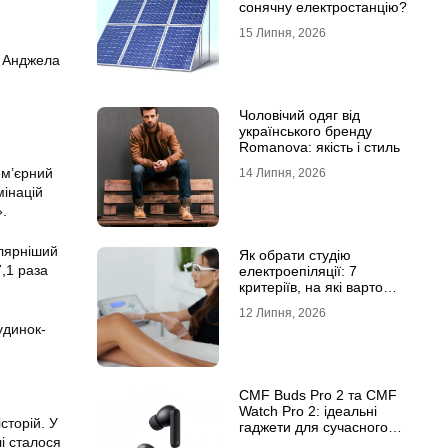
сонячну електростанцію?
15 Липня, 2026
, Анджела
Чоловічий одяг від
українського бренду
Romanova: якість і стиль
ем’єрний
14 Липня, 2026
мінацій
».
улярніший
Як обрати студію
7,1 раза
електроепіляції: 7
критеріїв, на які варто
звернути увагу
12 Липня, 2026
удинок-
CMF Buds Pro 2 та CMF
Watch Pro 2: ідеальні
сторій. У
гаджети для сучасного
лі сталося
користувача