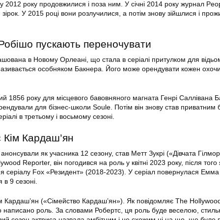
 2012 року продовжилися і поза ним. У січні 2014 року журнал Peo
зірок. У 2015 році вони розлучилися, а потім знову зійшлися і про
 Робішо пускають переночувати
ашована в Новому Орлеані, що стала в серіалі притулком для відьом
називається особняком Бакнера. Його може орендувати кожен охочи
й 1856 року для місцевого бавовняного магната Генрі Саллівана Б
рендували для бізнес-школи Soule. Потім він знову став приватним 
еріалі в третьому і восьмому сезоні.
є Кім Кардаш’ян
нонсували як учасника 12 сезону, став Метт Зукрі («Дівчата Гілмор
wood Reporter, він погодився на роль у квітні 2023 року, після того 
я серіалу Fox «Резидент» (2018-2023). У серіал повернулася Емма
 в 9 сезоні.
ім Кардаш’ян («Сімейство Кардаш’ян»). Як повідомляє The Hollywood
о написано роль. За словами Робертс, ця роль буде веселою, стиль
й сезон актриса назвала амбітним і не схожим ні на що, що було 