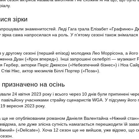
ріалу.
лися зірки
 запрошували знаменитостей. Леді Гага грала Елізабет «Графиню» Д
у зірка сама напросилася на роль. У п’ятому сезоні також знімалас
ав у другому сезоні (перший епізод) молодика Лео Моррісона, а йог
енна Дуан («Крок вперед»). Інші запрошені селебріті — музикант Р
я Гербер, акторки Періс Джексон («Небезпечний бізнес») і Ноа Сай
 Стіві Нікс, актор мюзиклів Біллі Портер («Поза»).
 призначено на осінь
вали 24 квітня 2023 року і всього через 10 днів були припинені чер
 павільйону учасниками страйку сценаристів WGA. У підсумку його 
 19 вересня 2023 року.
а ще не опублікованим романом Даніеля Валентайна «Ніжний стан»
відома, але дуже злісна сутність намагається перешкодити їй завагі
іжний» («Delicate»). Хоча 12 сезон ще не вийшов, уже відомо, що с
сезон.