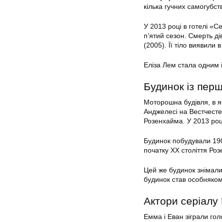
кілька гучних самогубст
У 2013 році в готелі «С
п’ятий сезон. Смерть ді
(2005). Її тіло виявили
Еліза Лем стала одним і
Будинок із перш
Моторошна будівля, в я
Анджелесі на Вестчесте
Розенхайма. У 2013 році
Будинок побудували 190
початку ХХ століття Ро
Цей же будинок знімали
будинок став особняком
Актори серіалу
Емма і Еван зіграли голо