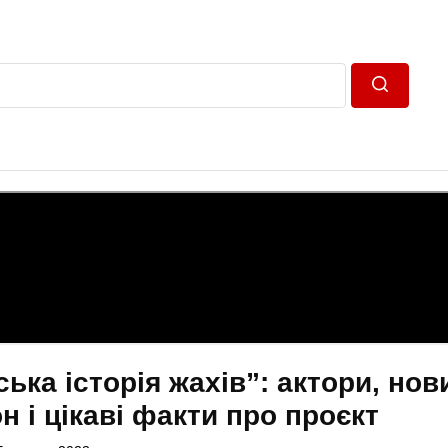
Пошук
ька історія жахів”: актори, нов
н і цікаві факти про проєкт