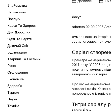
Дозвілля
13 
Знайомства
Запчастини
Досуг
Послуги
Краса Та Здоров'я
robertss
02.09.2023
Artic
Для Дорослих
«Американська історія ж
Одяг Та Взуття
серіал створює приголо
Дитячий Світ
Серіал створен
Будівництво
Тварини Та Рослини
Прем’єра «Американської
2011 року. У 2023 році 
Різне
практично кожному підв
Оголошення
заворожуючих історій.
Економіка
Про що «Американська і
Здоров'я
антології жахів. Кожен 
Туризм
попередньою історією н
Наука
Титри серіалу р
Техніка
мерців»