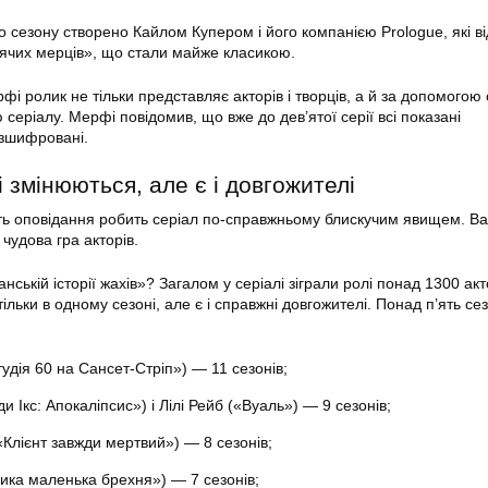
о сезону створено Кайлом Купером і його компанією Prologue, які в
дячих мерців», що стали майже класикою.
 ролик не тільки представляє акторів і творців, а й за допомогою 
 серіалу. Мерфі повідомив, що вже до дев’ятої серії всі показані
озшифровані.
і змінюються, але є і довгожителі
сть оповідання робить серіал по-справжньому блискучим явищем. В
 чудова гра акторів.
нській історії жахів»? Загалом у серіалі зіграли ролі понад 1300 акт
ільки в одному сезоні, але є і справжні довгожителі. Понад п’ять сез
удія 60 на Сансет-Стріп») — 11 сезонів;
и Ікс: Апокаліпсис») і Лілі Рейб («Вуаль») — 9 сезонів;
«Клієнт завжди мертвий») — 8 сезонів;
лика маленька брехня») — 7 сезонів;