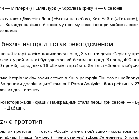
и — Міллери») і Біллі Лурд («Королева крику») — 6 сезонів.
кту також Джессіка Ленг («Блакитне небо»), Кеті Бейтс («Титанік»)
а: Ваканда навіки»). У кожному новому сезоні актори майже завжди
рсонажів.
 безліч нагород і став рекордсменом
ської історії жахів» подивилися понад 3 млн глядачів. Серіал у пр
місцях у рейтингах і був удостоєний безлічі нагород. З понад 400 но
0 премій, серед яких 16 «Еммі» в прайм-тайм і два «Золоті глобуси
ька історія жахів» залишається в Книзі рекордів Гіннеса як найпоп
. За даними дослідницької компанії Parrot Analytics, його рейтинг у 2
казник для телешоу.
кої історії жахів» кращі? Найкращими стали перші три сезони — «Б
» і «Шабаш».
z» є прототип
льний прототип — готель «Cecil», з яким пов’язано чимало темних і
і вбивці Річард Рамірес (Нічний сталкер) і Джек Унтервегер. У готе