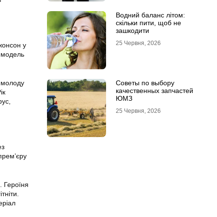
Водний баланс літом:
скільки пити, щоб не
зашкодити
25 Червня, 2026
жонсон у
я модель
о молоду
Советы по выбору
качественных запчастей
ік
ЮМЗ
рус,
25 Червня, 2026
ез
прем’єру
. Героїня
тніти.
еріал