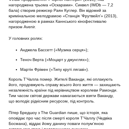
нагороджена трьома «Оскарами». Сиквел (IMDb — 7,2
бала) створив режисер Раян Куглер. Він відомий за
кримінальною мелодрамою «Станція ‘Фрутвейл’» (2013),
нагородженою в рамках Каннського кінофестивалю
призом Avenir.
У головних ролях:
Анджела Бассетт («Музика серця»);
Теноч Верта («Моцарт у джунглях»);
Мартін Фрімен («Типу круті лягаві»).
Король Т’Чалла помер. Жителі Ваканди, які оплакують
його, продовжують справу всього його життя — захищають
незалежність країни під керівництвом королеви Рамонди.
Тим часом світові держави намагаються взяти Ваканду,
що володіє рідкісним ресурсом, під контроль.
Пітер Бредшоу з The Guardian пише, що історія, яка
оповідає про час після смерті короля Т’Чаллу (Чедвіка
Босмана), віддає йому данину поваги полум’яною