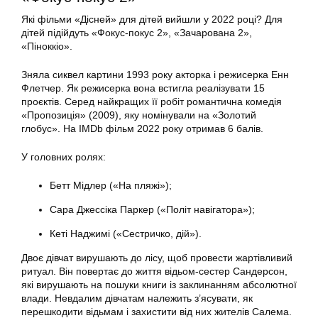
Які фільми «Дісней» для дітей вийшли у 2022 році? Для
дітей підійдуть «Фокус-покус 2», «Зачарована 2»,
«Піноккіо».
Зняла сиквел картини 1993 року акторка і режисерка Енн
Флетчер. Як режисерка вона встигла реалізувати 15
проєктів. Серед найкращих її робіт романтична комедія
«Пропозиція» (2009), яку номінували на «Золотий
глобус». На IMDb фільм 2022 року отримав 6 балів.
У головних ролях:
Бетт Мідлер («На пляжі»);
Сара Джессіка Паркер («Політ навігатора»);
Кеті Наджимі («Сестричко, дій»).
Двоє дівчат вирушають до лісу, щоб провести жартівливий
ритуал. Він повертає до життя відьом-сестер Сандерсон,
які вирушають на пошуки книги із заклинанням абсолютної
влади. Невдалим дівчатам належить з’ясувати, як
перешкодити відьмам і захистити від них жителів Салема.