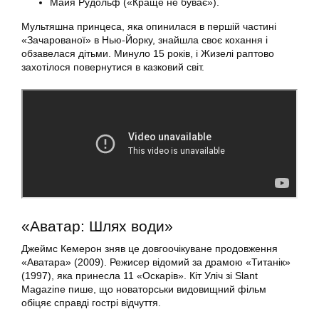
Майя Рудольф («Краще не буває»).
Мультяшна принцеса, яка опинилася в першій частині
«Зачарованої» в Нью-Йорку, знайшла своє кохання і
обзавелася дітьми. Минуло 15 років, і Жизелі раптово
захотілося повернутися в казковий світ.
«Аватар: Шлях води»
Джеймс Кемерон зняв це довгоочікуване продовження
«Аватара» (2009). Режисер відомий за драмою «Титанік»
(1997), яка принесла 11 «Оскарів». Кіт Уліч зі Slant
Magazine пише, що новаторськи видовищний фільм
обіцяє справді гострі відчуття.