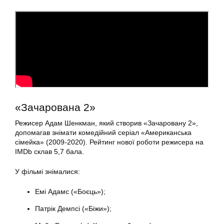
«Зачарована 2»
Режисер Адам Шенкман, який створив «Зачаровану 2»,
допомагав знімати комедійний серіал «Американська
сімейка» (2009-2020). Рейтинг нової роботи режисера на
IMDb склав 5,7 бала.
У фільмі знімалися:
Емі Адамс («Боєць»);
Патрік Демпсі («Біжи»);