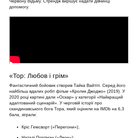
Червону Відьму. Стрендж вирішує надати дівчинці
допомогу.
«Тор: Любов і грім»
Фантастичний бойовик створив Тайка Вайтіті. Серед його
найбільш вдалих робіт фільм «Кролик Джоджо» (2019). У
2020 році картині дали «Оскар» у категорії «Найкращий
адаптований сценарій». У черговій історії про
скандинавського бога Тора, який оцінили на IMDb на 6,3
бала, зіграли:
Кріс Гемсворт («Перегони»);
Наталі Портман («Леон»);