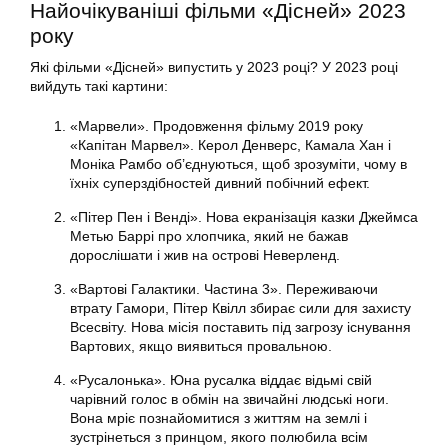
Найочікуваніші фільми «Дісней» 2023
року
Які фільми «Дісней» випустить у 2023 році? У 2023 році
вийдуть такі картини:
«Марвели». Продовження фільму 2019 року
«Капітан Марвел». Керол Денверс, Камала Хан і
Моніка Рамбо об’єднуються, щоб зрозуміти, чому в
їхніх суперздібностей дивний побічний ефект.
«Пітер Пен і Венді». Нова екранізація казки Джеймса
Метью Баррі про хлопчика, який не бажав
дорослішати і жив на острові Неверленд.
«Вартові Галактики. Частина 3». Переживаючи
втрату Гамори, Пітер Квілл збирає сили для захисту
Всесвіту. Нова місія поставить під загрозу існування
Вартових, якщо виявиться провальною.
«Русалонька». Юна русалка віддає відьмі свій
чарівний голос в обмін на звичайні людські ноги.
Вона мріє познайомитися з життям на землі і
зустрінеться з принцом, якого полюбила всім