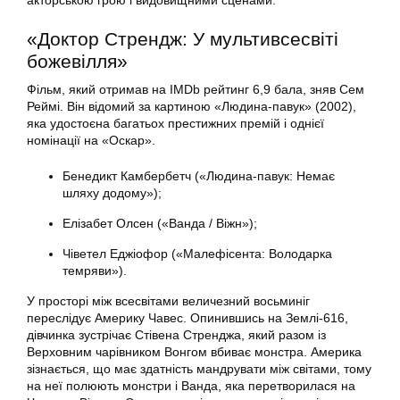
акторською грою і видовищними сценами.
«Доктор Стрендж: У мультивсесвіті
божевілля»
Фільм, який отримав на IMDb рейтинг 6,9 бала, зняв Сем
Реймі. Він відомий за картиною «Людина-павук» (2002),
яка удостоєна багатьох престижних премій і однієї
номінації на «Оскар».
Бенедикт Камбербетч («Людина-павук: Немає
шляху додому»);
Елізабет Олсен («Ванда / Віжн»);
Чіветел Еджіофор («Малефісента: Володарка
темряви»).
У просторі між всесвітами величезний восьминіг
переслідує Америку Чавес. Опинившись на Землі-616,
дівчинка зустрічає Стівена Стренджа, який разом із
Верховним чарівником Вонгом вбиває монстра. Америка
зізнається, що має здатність мандрувати між світами, тому
на неї полюють монстри і Ванда, яка перетворилася на