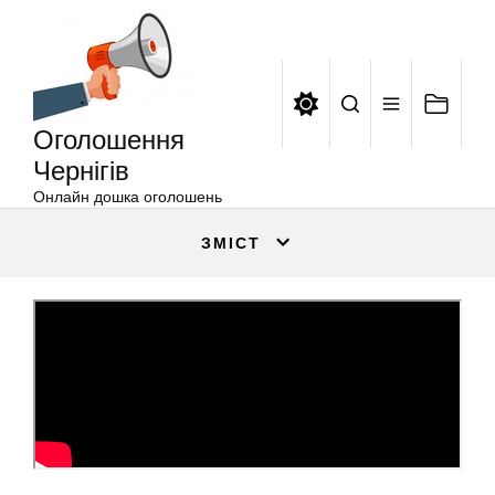
Оголошення
Перейти
Чернігів
до
вмісту
Оголошення
Чернігів
Онлайн дошка оголошень
ЗМІСТ