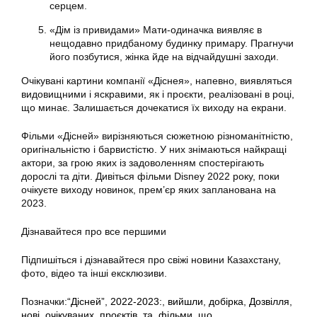
серцем.
«Дім із привидами» Мати-одиначка виявляє в
нещодавно придбаному будинку примару. Прагнучи
його позбутися, жінка йде на відчайдушні заходи.
Очікувані картини компанії «Діснея», напевно, виявляться
видовищними і яскравими, як і проєкти, реалізовані в році,
що минає. Залишається дочекатися їх виходу на екрани.
Фільми «Дісней» вирізняються сюжетною різноманітністю,
оригінальністю і барвистістю. У них знімаються найкращі
актори, за грою яких із задоволенням спостерігають
дорослі та діти. Дивіться фільми Disney 2022 року, поки
очікуєте виходу новинок, прем’єр яких запланована на
2023.
Дізнавайтеся про все першими
Підпишіться і дізнавайтеся про свіжі новини Казахстану,
фото, відео та інші ексклюзиви.
Позначки:
“Дісней”
,
2022-2023:
,
вийшли
,
добірка
,
Дозвілля
,
нові
,
очікуваних
,
проєктів
,
та
,
фільми
,
що