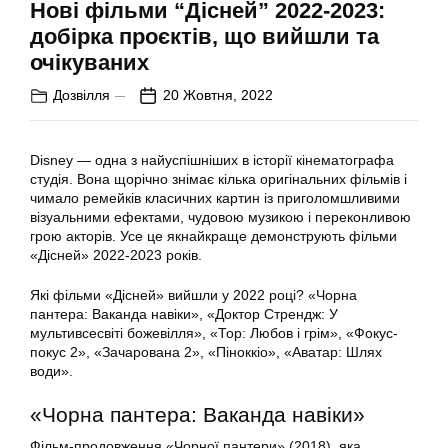
Нові фільми “Дісней” 2022-2023:
добірка проєктів, що вийшли та
очікуваних
Дозвілля
20 Жовтня, 2022
Disney — одна з найуспішніших в історії кінематографа
студія. Вона щорічно знімає кілька оригінальних фільмів і
чимало ремейків класичних картин із приголомшливими
візуальними ефектами, чудовою музикою і переконливою
грою акторів. Усе це якнайкраще демонструють фільми
«Дісней» 2022-2023 років.
Які фільми «Дісней» вийшли у 2022 році? «Чорна
пантера: Ваканда навіки», «Доктор Стрендж: У
мультивсесвіті божевілля», «Тор: Любов і грім», «Фокус-
покус 2», «Зачарована 2», «Піноккіо», «Аватар: Шлях
води».
«Чорна пантера: Ваканда навіки»
Фільм-продовження «Чорної пантери» (2018), яка