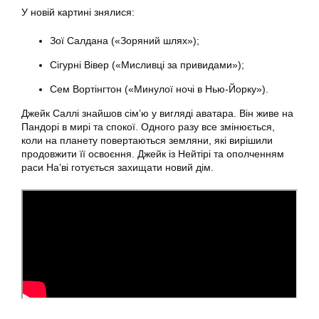
У новій картині знялися:
Зої Салдана («Зоряний шлях»);
Сігурні Вівер («Мисливці за привидами»);
Сем Вортінгтон («Минулої ночі в Нью-Йорку»).
Джейк Саллі знайшов сім’ю у вигляді аватара. Він живе на
Пандорі в мирі та спокої. Одного разу все змінюється,
коли на планету повертаються земляни, які вирішили
продовжити її освоєння. Джейк із Нейтірі та ополченням
раси На’ві готується захищати новий дім.