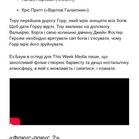
Кріс Претт («Вартові Галактики»).
Тору перейшов дорогу Горр, який мріє знищити всіх богів.
Щоб дати Горру відсіч, Тор закликає на допомогу
Валькірію, Корга і свою колишню дівчину Джейн Фостер.
Героям необхідно врятувати світ богів і з’ясувати, чому
Горр мріє його зруйнувати.
Ез Баум в огляді для This Week Media пише, що
захопливий фільм створює барвисту та дещо ностальгічну
атмосферу, в якій є можливість і сміятися, і плакати.
«Фокус-покус 2»