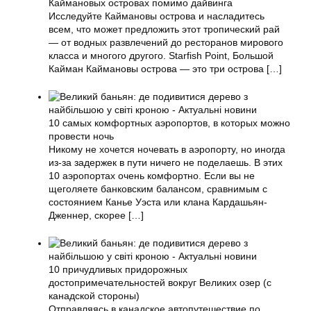
Каймановых островах помимо дайвинга
Исследуйте Каймановы острова и насладитесь
всем, что может предложить этот тропический рай
— от водных развлечений до ресторанов мирового
класса и многого другого. Starfish Point, Большой
Кайман Каймановы острова — это три острова
[…]
10 самых комфортных аэропортов, в которых можно
провести ночь
Никому не хочется ночевать в аэропорту, но иногда
из-за задержек в пути ничего не поделаешь. В этих
10 аэропортах очень комфортно. Если вы не
щеголяете банковским балансом, сравнимым с
состоянием Канье Уэста или клана Кардашьян-
Дженнер, скорее
[…]
10 причудливых придорожных
достопримечательностей вокруг Великих озер (с
канадской стороны)
Отправляясь в канадское автопутешествие по