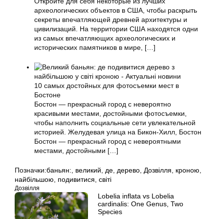
Откройте для себя некоторые из лучших
археологических объектов в США, чтобы раскрыть
секреты впечатляющей древней архитектуры и
цивилизаций. На территории США находятся одни
из самых впечатляющих археологических и
исторических памятников в мире,
[…]
10 самых достойных для фотосъемки мест в
Бостоне
Бостон — прекрасный город с невероятно
красивыми местами, достойными фотосъемки,
чтобы наполнить социальные сети увлекательной
историей. Желудевая улица на Бикон-Хилл, Бостон
Бостон — прекрасный город с невероятными
местами, достойными
[…]
Позначки:
баньян:
,
великий
,
де
,
дерево
,
Дозвілля
,
кроною
,
найбільшою
,
подивитися
,
світі
Дозвілля
Lobelia inflata vs Lobelia
cardinalis: One Genus, Two
Species