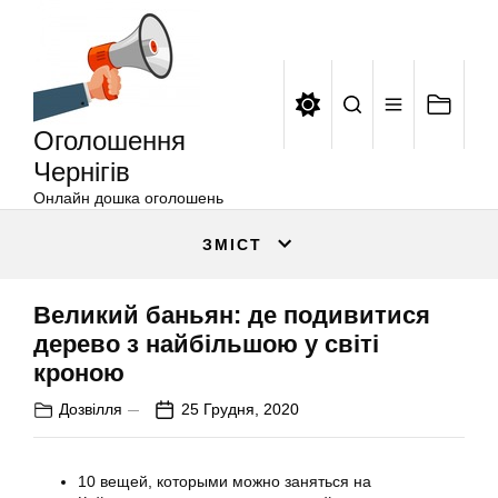
Оголошення
Перейти
Чернігів
до
вмісту
Оголошення
Чернігів
Онлайн дошка оголошень
ЗМІСТ
Великий баньян: де подивитися
дерево з найбільшою у світі
кроною
Дозвілля
25 Грудня, 2020
10 вещей, которыми можно заняться на