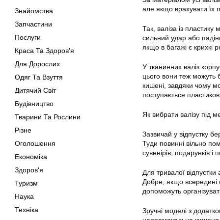
але якщо врахувати їх 
Знайомства
Запчастини
Так, валіза із пластику 
Послуги
сильний удар або падін
якщо в багажі є крихкі 
Краса Та Здоров'я
Для Дорослих
У тканинних валіз корп
цього вони теж можуть б
Одяг Та Взуття
кишені, завдяки чому мо
Дитячий Світ
поступається пластиков
Будівництво
Як вибрати валізу під м
Тварини Та Рослини
Різне
Зазвичай у відпустку бе
Оголошення
Туди повинні вільно пом
сувенірів, подарунків і 
Економіка
Здоров'я
Для тривалої відпустки
Добре, якщо всередині є
Туризм
допоможуть організуват
Наука
Техніка
Зручні моделі з додатко