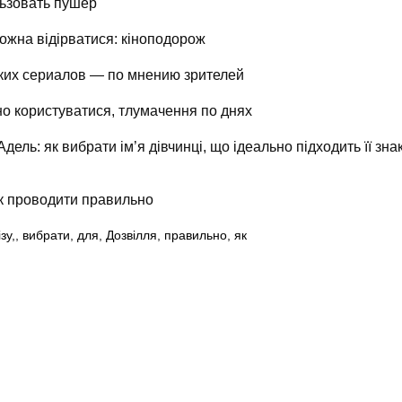
ьзовать пушер
можна відірватися: кіноподорож
ких сериалов — по мнению зрителей
но користуватися, тлумачення по днях
ель: як вибрати ім’я дівчинці, що ідеально підходить її зна
як проводити правильно
зу,
,
вибрати
,
для
,
Дозвілля
,
правильно
,
як