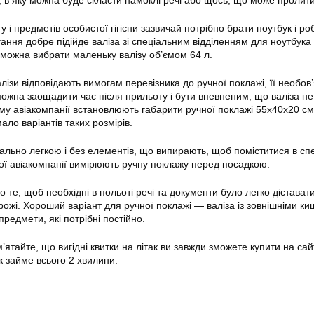
в яку можна буде скласти намоклі речі або щось, що може пролити
у і предметів особистої гігієни зазвичай потрібно брати ноутбук і ро
гання добре підійде валіза зі спеціальним відділенням для ноутбука 
 можна вибрати маленьку валізу об’ємом 64 л.
лізи відповідають вимогам перевізника до ручної поклажі, її необов
можна заощадити час після прильоту і бути впевненим, що валіза не
му авіакомпанії встановлюють габарити ручної поклажі 55х40х20 см
мало варіантів таких розмірів.
ально легкою і без елементів, що випирають, щоб поміститися в сп
ої авіакомпанії вимірюють ручну поклажу перед посадкою.
 те, щоб необхідні в польоті речі та документи було легко діставати
рожі. Хороший варіант для ручної поклажі — валіза із зовнішніми к
предмети, які потрібні постійно.
тайте, що вигідні квитки на літак ви завжди зможете купити на сайт
к займе всього 2 хвилини.