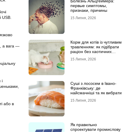
ся.
Болезнь Альцгеймера:
первые симптомы,
признаки, причины
бочі
і USB.
15 Липня, 2026
’язково
Корм для котів із чутливим
, а вага —
травленням: як підібрати
раціон без хаотичних
експериментів
15 Липня, 2026
еціальну
 і
Суші з лососем в Івано-
ишеньками,
Франківську: де
найсмачніші та як вибрати
15 Липня, 2026
і або в
Як правильно
спроектувати промислову