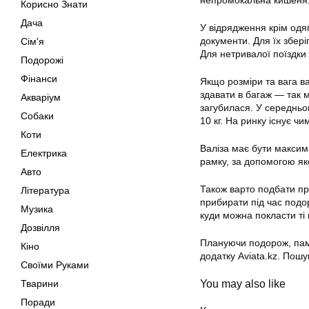
непромокальна кишеня, 
Корисно Знати
Дача
У відрядження крім одяг
документи. Для їх збері
Сім'я
Для нетривалої поїздки
Подорожі
Фінанси
Якщо розміри та вага ва
здавати в багаж — так 
Акваріум
загубилася. У середньо
Собаки
10 кг. На ринку існує чи
Коти
Валіза має бути максим
Електрика
рамку, за допомогою як
Авто
Також варто подбати про
Література
прибирати під час подо
Музика
куди можна покласти ті 
Дозвілля
Плануючи подорож, пам’я
Кіно
додатку Aviata.kz. Пошу
Своїми Руками
You may also like
Тварини
Поради