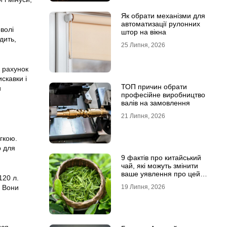
Як обрати механізми для
автоматизації рулонних
оволі
штор на вікна
дить,
25 Липня, 2026
а рахунок
скавки і
ТОП причин обрати
и
професійне виробництво
валів на замовлення
21 Липня, 2026
егкою.
р для
9 фактів про китайський
чай, які можуть змінити
ваше уявлення про цей
120 л.
напій
. Вони
19 Липня, 2026