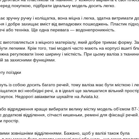
перед покупкою, підібрати ідеальну модель досить легко.
має зручну ручку і коліщатка, вона міцна і легка, здатна витримати д
ня і добре захищає вміст від випадкових пошкоджень. Пластик підхо
речі або техніка. Ще одна перевага — водонепроникність.
ус виготовляється з міцного матеріалу, який добре тримає форму. З
ути легкими. Крім того, такі моделі часто мають на корпусі вшиті бли
жна регулювати їхню ширину і місткість. При цьому валіза з тканин
ій за захисними функціями.
ету поїздки
руть із собою досить багато речей, тому валіза має бути місткою і л
іщатися всі необхідні речі, а в ідеалі ще залишатися вільний прості
покупок. Недорогі авіаквитки шукайте на Aviata.kz.
 або відрядження краще вибирати велику містку модель об’ємом 87-
 додаткові відділення, сітчасті кишеньки, ремені для фіксації речей
и простір.
вими зовнішніми відділеннями. Бажано, щоб у валізі також була