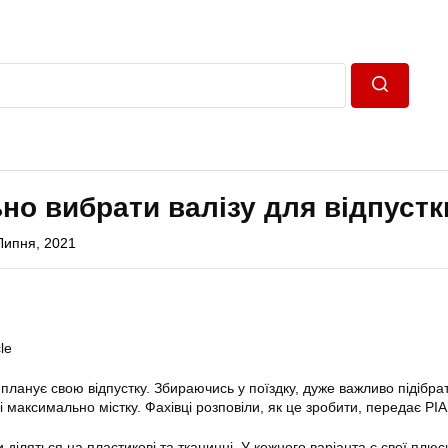
Пошук
но вибрати валізу для відпустк
Липня, 2021
le
 планує свою відпустку. Збираючись у поїздку, дуже важливо підібра
 і максимально містку. Фахівці розповіли, як це зробити, передає РІ
 діляться на пластикові та тканинні. У кожного варіанта є свої плюси