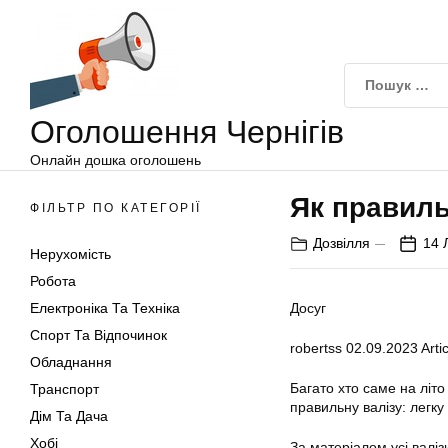
Оголошення
Перейти
Чернігів
до
вмісту
Оголошення Чернігів
Онлайн дошка оголошень
Як правиль
ФІЛЬТР ПО КАТЕГОРІЇ
Дозвілля
14 
Нерухомість
Робота
Електроніка Та Техніка
Досуг
Спорт Та Відпочинок
robertss
02.09.2023
Artic
Обладнання
Багато хто саме на літо
Транспорт
правильну валізу: легку
Дім Та Дача
Хобі
За матеріалом усі валізи