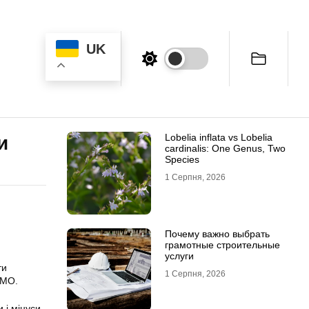
UK
Lobelia inflata vs Lobelia
и
cardinalis: One Genus, Two
Species
1 Серпня, 2026
Почему важно выбрать
грамотные строительные
услуги
ти
1 Серпня, 2026
АМО.
 і мінуси,