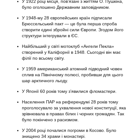
У 1922 році місця, пов’язані з життям О. Пушкіна,
було оголошено Державним заповідником.
У 1948-му 28 європейських країн підписали
Брюссельський пакт — це була перша спроба
створити єдині збройні сили Європи. Згодом його
структури інтегрували в ЄС.
Найбільший у світі мотоклуб «Ангели Пекла»
створений у Каліфорнії в 1948. Сьогодні він має
філії по всьому світу.
У 1959 американський атомний підводний човен
сплив на Північному полюсі, пробивши для цього
шар арктичного льоду.
У Японії 60 років тому з’явилися фломастери.
Населення ПАР на референдумі 28 років тому
проголосувало за ухвалення нової конституції, яка
зрівнювала в правах білих і чорних громадян. Так
було покінчено з расизмом.
У 2004 році почалися погроми в Косово. Було
знищено 34 храми і монастирі.