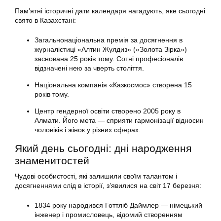
Пам’ятні історичні дати календаря нагадують, яке сьогодні
свято в Казахстані:
Загальнонаціональна премія за досягнення в
журналістиці «Алтин Жұлдиз» («Золота Зірка»)
заснована 25 років тому. Сотні професіоналів
відзначені нею за чверть століття.
Національна компанія «Казкосмос» створена 15
років тому.
Центр гендерної освіти створено 2005 року в
Алмати. Його мета — сприяти гармонізації відносин
чоловіків і жінок у різних сферах.
Який день сьогодні: дні народження
знаменитостей
Чудові особистості, які залишили своїм талантом і
досягненнями слід в історії, з’явилися на світ 17 березня:
1834 року народився Готтліб Даймлер — німецький
інженер і промисловець, відомий створенням