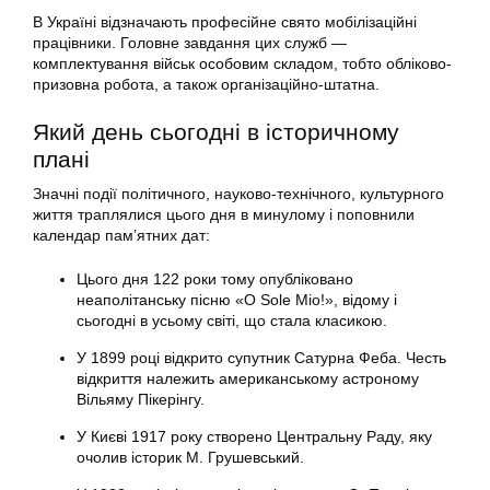
В Україні відзначають професійне свято мобілізаційні
працівники. Головне завдання цих служб —
комплектування військ особовим складом, тобто обліково-
призовна робота, а також організаційно-штатна.
Який день сьогодні в історичному
плані
Значні події політичного, науково-технічного, культурного
життя траплялися цього дня в минулому і поповнили
календар пам’ятних дат:
Цього дня 122 роки тому опубліковано
неаполітанську пісню «O Sole Mio!», відому і
сьогодні в усьому світі, що стала класикою.
У 1899 році відкрито супутник Сатурна Феба. Честь
відкриття належить американському астроному
Вільяму Пікерінгу.
У Києві 1917 року створено Центральну Раду, яку
очолив історик М. Грушевський.