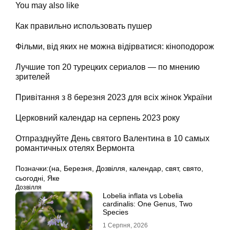
You may also like
Как правильно использовать пушер
Фільми, від яких не можна відірватися: кіноподорож
Лучшие топ 20 турецких сериалов — по мнению
зрителей
Привітання з 8 березня 2023 для всіх жінок України
Церковний календар на серпень 2023 року
Отпразднуйте День святого Валентина в 10 самых
романтичных отелях Вермонта
Позначки:
(на
,
Березня
,
Дозвілля
,
календар
,
свят
,
свято
,
сьогодні
,
Яке
Дозвілля
Lobelia inflata vs Lobelia
cardinalis: One Genus, Two
Species
1 Серпня, 2026