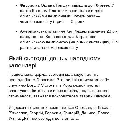
Фігуристка Оксана Грищук підійшла до 48-річчя. У
парі з Євгеном Платовим вони ставали двічі
олімпійськими чемпіонами, чотири рази —
чемпіонами світу і тричі — Європи.
Американська плавчиня Кеті Ледекі відзначає 23 рік
народження. Вона вже стала 5-кратною
олімпійською чемпіонкою (на різних дистанціях) і 15
разів ставала чемпіонкою світу.
Який сьогодні день у народному
календарі
Православна церква сьогодні вшановує пам’ять
преподобного Герасима. З юності він присвятив себе
служінню Богу. У V столітті в Йорданській пустелі
влаштував обитель, залишив приклад подвижництва і
стриманості, вважався покровителем тварин і лікарем.
У церковних святцях поминаються Олександр, Василь,
В’ячеслав, Георгій, Герасим, Григорій, Данило, Павло,
Уляна. Для них сьогодні день ангела.