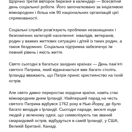
Щорічно третій вівторок березня в календарі — Всесвітній
день соціальної роботи. Його започатковано за ініціативою
міжнародних і більш ніж 90 національних організацій цієї
спрямованості.
Соціальні служби розв’язують проблеми незахищених і
безпомічних категорій населення: інвалідів, ветеранів,
родин у важких життєвих ситуаціях і дітей із таких родин, а
також бездомних. Соціальна підтримка забезпечує їм
певний рівень і якість життя.
Свято сьогодні в багатьох західних країнах — День пам’яті
святого Патрика, який відзначається вже багато століть.
Ірландці вважають, що Патрік приніс християнство на їхній
острів.
Але свято давно переростає кордони країни, навіть стає
міжнародним днем Ірландії. Найперший парад на честь
святого Патрика відбувся 1762 року в Нью-Йорку, де було
багато вихідців з Ірландії. Сьогодні паради, веселі ходи
людей у зеленому одязі, що символізують так званий
смарагдовий острів, відбудуться в самій Ірландії, у США,
Великій Британії, Канаді.