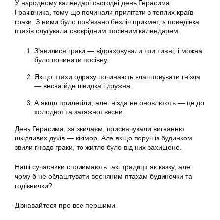
У народному календарі сьогодні день Герасима
Грачівника, тому що починали прилітати з теплих країв
граки. З ними було пов’язано безліч прикмет, а поведінка
птахів слугувала своєрідним посівним календарем:
З’явилися граки — відраховували три тижні, і можна
було починати посівну.
Якщо птахи одразу починають влаштовувати гнізда
— весна йде швидка і дружна.
А якщо прилетіли, але гнізда не оновлюють — це до
холодної та затяжної весни.
День Герасима, за звичаєм, присвячували вигнанню
шкідливих духів — кікімор. Але якщо поруч із будинком
звили гніздо граки, то житло було від них захищене.
Наші сучасники сприймають такі традиції як казку, але
чому б не облаштувати весняним птахам будиночки та
годівнички?
Дізнавайтеся про все першими