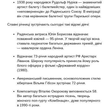
1938 року народився Рудольф Нурієв — знаменитий
артист балету і балетмейстер, один із найвідоміших
«неповерненців» до Радянського Союзу. В еміграції
він став керівником балетної трупи Паризької опери.
Славні річниці зустрічають сьогодні такі відомі діячі:
Радянська актриса Юлія Борисова відзначає
поважний ювілей — 95-річчя. У творчій кар’єрі вона
ставала лауреатом багатьох державних премій, двічі
— кавалером ордена Леніна.
Відзначає 73-річчя народний артист РФ Аристарх
Ліванов. Широку популярність принесла йому роль
білого офіцера у фільмі «Державний кордон»
(1980).
Американський письменник, основоположник стилю
кіберпанк Вільям Гібсон зустрічає 72-річчя.
Композитору Віталію Окорокову виповнюється 58.
Він автор багатьох естрадних пісень, творець
жіночого поп-гурту «Комбінація», дуже популярного
в 1990-ті роки.