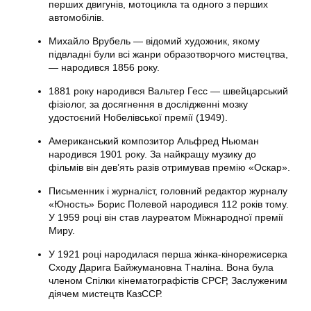
перших двигунів, мотоцикла та одного з перших
автомобілів.
Михайло Врубель — відомий художник, якому
підвладні були всі жанри образотворчого мистецтва,
— народився 1856 року.
1881 року народився Вальтер Гесс — швейцарський
фізіолог, за досягнення в дослідженні мозку
удостоєний Нобелівської премії (1949).
Американський композитор Альфред Ньюман
народився 1901 року. За найкращу музику до
фільмів він дев’ять разів отримував премію «Оскар».
Письменник і журналіст, головний редактор журналу
«Юность» Борис Полевой народився 112 років тому.
У 1959 році він став лауреатом Міжнародної премії
Миру.
У 1921 році народилася перша жінка-кінорежисерка
Сходу Дарига Байжумановна Тналіна. Вона була
членом Спілки кінематографістів СРСР, Заслуженим
діячем мистецтв КазССР.