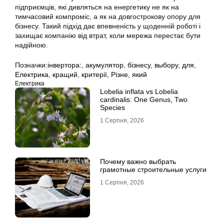
підприємців, які дивляться на енергетику не як на
тимчасовий компроміс, а як на довгострокову опору для
бізнесу. Такий підхід дає впевненість у щоденній роботі і
захищає компанію від втрат, коли мережа перестає бути
надійною.
Позначки:
інвертора:
,
акумулятор
,
бізнесу
,
выбору
,
для
,
Електрика
,
кращий
,
критерії
,
Різне
,
який
Електрика
Lobelia inflata vs Lobelia
cardinalis: One Genus, Two
Species
1 Серпня, 2026
Почему важно выбрать
грамотные строительные услуги
1 Серпня, 2026