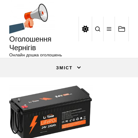
Оголошення
Перейти
Чернігів
до
вмісту
Оголошення
Чернігів
Онлайн дошка оголошень
ЗМІСТ