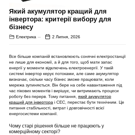
Який акумулятор кращий для
інвертора: критерії вибору для
бізнесу
Електрика
2 Липня, 2026
Все більше компаній встановлюють сонячні електростанції
не лише для економії, а й для того, щоб мати запас
енергії у моменти відключень електроенергії. У такій
системі інвертор керує потоками, але саме акумулятор
визначає, скільки часу бізнес зможе працювати, коли
мережа зупиняється. Він бере на себе навантаження під
час пікових моментів і вирішує, чи витримають процеси
роботу без перерв. Тому питання,
який акумулятор
кращий для інвертора
і СЕС, перестає бути технічним. Це
питання стабільності, витрат і довговічності всієї
енергосистеми компанії.
Чому старі рішення більше не працюють у
комерційному секторі?