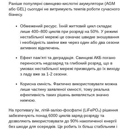
Раніше популярні свинцево-кислотні акумулятори (AGM
або GEL) сьогодні не витримують темпів роботи сучасного
бізнесу.
Обмежений ресурс. Їхній життєвий цикл складає
лише 400–800 циклів при розряді на 50%. У режимі
нестабільної мережі це означає швидке зношування
і необхідність заміни вже через один або два сезони
активних відключень.
Ефект пам’яті та деградація. Свинцеві АКБ погано
переносять недозаряд та глибокий розряд, що в
умовах нестабільної мережі призводить до їх виходу
з ладу вже за 1-2 сезони.
Корисна ємність. Фактично використовувати можна
лише частину заявленої ємності, тому реальна
ефективність таких рішень виявляється значно
нижчою.
На противагу їм, літій-залізо-фосфатні (LiFePO₄) рішення
забезпечують понад 6000 циклів заряд-розряду та
дозволяють використовувати до 90% накопиченої енергії
без шкоди для осередків. Це робить їх більш стабільним і