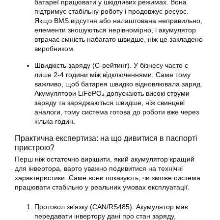
батареї працювати у шкідливих режимах. Вона
підтримує стабільну роботу і продовжує ресурс.
Якщо BMS відсутня або налаштована неправильно,
елементи зношуються нерівномірно, і акумулятор
втрачає ємність набагато швидше, ніж це закладено
виробником.
Швидкість заряду (С-рейтинг). У бізнесу часто є
лише 2-4 години між відключеннями. Саме тому
важливо, щоб батарея швидко відновлювала заряд.
Акумулятори LiFePO₄ допускають високі струми
заряду та заряджаються швидше, ніж свинцеві
аналоги, тому система готова до роботи вже через
кілька годин.
Практична експертиза: на що дивитися в паспорті
пристрою?
Перш ніж остаточно вирішити, який акумулятор кращий
для інвертора, варто уважно подивитися на технічні
характеристики. Саме вони показують, чи зможе система
працювати стабільно у реальних умовах експлуатації.
Протокол зв’язку (CAN/RS485). Акумулятор має
передавати інвертору дані про стан заряду,