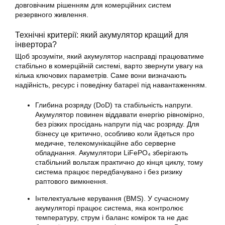
довговічним рішенням для комерційних систем
резервного живлення.
Технічні критерії: який акумулятор кращий для
інвертора?
Щоб зрозуміти, який акумулятор насправді працюватиме
стабільно в комерційній системі, варто звернути увагу на
кілька ключових параметрів. Саме вони визначають
надійність, ресурс і поведінку батареї під навантаженням.
Глибина розряду (DoD) та стабільність напруги.
Акумулятор повинен віддавати енергію рівномірно,
без різких просідань напруги під час розряду. Для
бізнесу це критично, особливо коли йдеться про
медичне, телекомунікаційне або серверне
обладнання. Акумулятори LiFePO₄ зберігають
стабільний вольтаж практично до кінця циклу, тому
система працює передбачувано і без ризику
раптового вимкнення.
Інтелектуальне керування (BMS). У сучасному
акумуляторі працює система, яка контролює
температуру, струм і баланс комірок та не дає