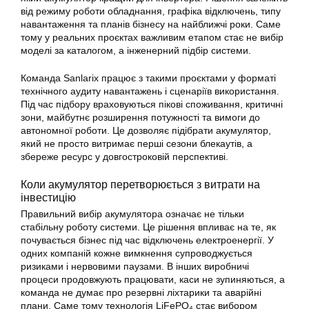
від режиму роботи обладнання, графіка відключень, типу
навантаження та планів бізнесу на найближчі роки. Саме
тому у реальних проєктах важливим етапом стає не вибір
моделі за каталогом, а інженерний підбір системи.
Команда Sanlarix працює з такими проєктами у форматі
технічного аудиту навантажень і сценаріїв використання.
Під час підбору враховуються пікові споживання, критичні
зони, майбутнє розширення потужності та вимоги до
автономної роботи. Це дозволяє підібрати акумулятор,
який не просто витримає перші сезони блекаутів, а
збереже ресурс у довгостроковій перспективі.
Коли акумулятор перетворюється з витрати на
інвестицію
Правильний вибір акумулятора означає не тільки
стабільну роботу системи. Це рішення впливає на те, як
почувається бізнес під час відключень електроенергії. У
одних компаній кожне вимкнення супроводжується
ризиками і нервовими паузами. В інших виробничі
процеси продовжують працювати, каси не зупиняються, а
команда не думає про резервні ліхтарики та аварійні
плани. Саме тому технологія LiFePO₄ стає вибором