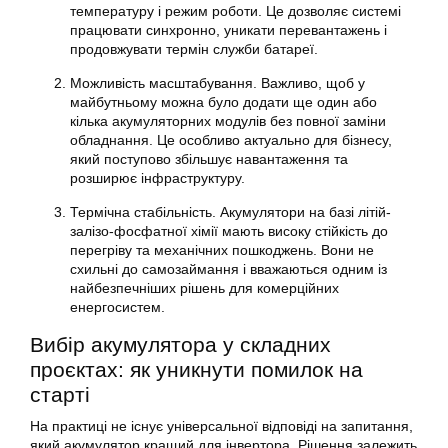
температуру і режим роботи. Це дозволяє системі
працювати синхронно, уникати перевантажень і
продовжувати термін служби батареї.
Можливість масштабування. Важливо, щоб у
майбутньому можна було додати ще один або
кілька акумуляторних модулів без повної заміни
обладнання. Це особливо актуально для бізнесу,
який поступово збільшує навантаження та
розширює інфраструктуру.
Термічна стабільність. Акумулятори на базі літій-
залізо-фосфатної хімії мають високу стійкість до
перегріву та механічних пошкоджень. Вони не
схильні до самозаймання і вважаються одним із
найбезпечніших рішень для комерційних
енергосистем.
Вибір акумулятора у складних
проєктах: як уникнути помилок на
старті
На практиці не існує універсальної відповіді на запитання,
який акумулятор кращий для інвертора. Рішення залежить