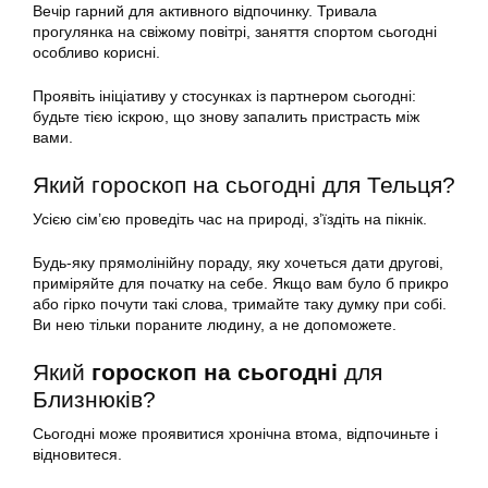
Вечір гарний для активного відпочинку. Тривала
прогулянка на свіжому повітрі, заняття спортом сьогодні
особливо корисні.
Проявіть ініціативу у стосунках із партнером сьогодні:
будьте тією іскрою, що знову запалить пристрасть між
вами.
Який гороскоп на сьогодні для Тельця?
Усією сім’єю проведіть час на природі, з’їздіть на пікнік.
Будь-яку прямолінійну пораду, яку хочеться дати другові,
приміряйте для початку на себе. Якщо вам було б прикро
або гірко почути такі слова, тримайте таку думку при собі.
Ви нею тільки пораните людину, а не допоможете.
Який
гороскоп на сьогодні
для
Близнюків?
Сьогодні може проявитися хронічна втома, відпочиньте і
відновитеся.