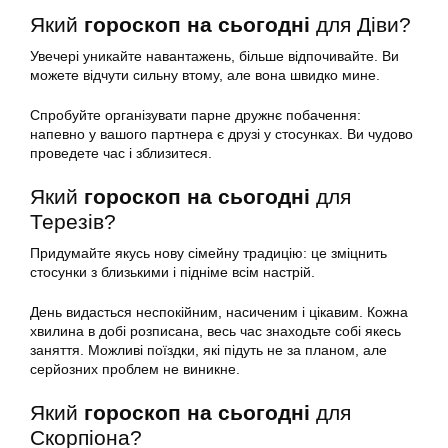
Який
гороскоп на сьогодні
для Діви?
Увечері уникайте навантажень, більше відпочивайте. Ви
можете відчути сильну втому, але вона швидко мине.
Спробуйте організувати парне дружнє побачення:
напевно у вашого партнера є друзі у стосунках. Ви чудово
проведете час і зблизитеся.
Який
гороскоп на сьогодні
для
Терезів?
Придумайте якусь нову сімейну традицію: це зміцнить
стосунки з близькими і підніме всім настрій.
День видасться неспокійним, насиченим і цікавим. Кожна
хвилина в добі розписана, весь час знаходьте собі якесь
заняття. Можливі поїздки, які підуть не за планом, але
серйозних проблем не виникне.
Який
гороскоп на сьогодні
для
Скорпіона?