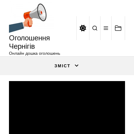
Оголошення
Перейти
Чернігів
до
вмісту
Оголошення
Чернігів
Онлайн дошка оголошень
ЗМІСТ