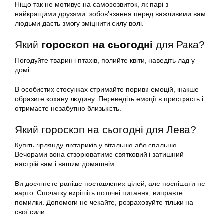
Ніщо так не мотивує на саморозвиток, як парі з
найкращими друзями: зобов’язання перед важливими вам
людьми дасть змогу зміцнити силу волі.
Який
гороскоп на сьогодні
для Рака?
Погодуйте тварин і птахів, полийте квіти, наведіть лад у
домі.
В особистих стосунках стримайте пориви емоцій, інакше
образите кохану людину. Переведіть емоції в пристрасть і
отримаєте незабутню близькість.
Який гороскоп на сьогодні для Лева?
Купіть гірлянду ліхтариків у вітальню або спальню.
Вечорами вона створюватиме святковий і затишний
настрій вам і вашим домашнім.
Ви досягнете раніше поставлених цілей, але поспішати не
варто. Спочатку вирішіть поточні питання, виправте
помилки. Допомоги не чекайте, розраховуйте тільки на
свої сили.