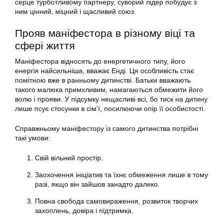
серце турботливому партнеру, суворий лідер побудує з
ним цінний, міцний і щасливий союз.
Прояв маніфестора в різному віці та
сфері життя
Маніфестора відносять до енергетичного типу, його
енергія найсильніша, вважає Енді. Ця особливість стає
помітною вже в ранньому дитинстві. Батьки вважають
такого малюка примхливим, намагаються обмежити його
волю і прояви. У підсумку нещасливі всі, бо тиск на дитину
лише псує стосунки в сім’ї, посилюючи опір її особистості.
Справжньому маніфестору із самого дитинства потрібні
такі умови:
Свій вільний простір.
Заохочення ініціатив та їхнє обмеження лише в тому
разі, якщо він зайшов занадто далеко.
Повна свобода самовираження, розвиток творчих
захоплень, довіра і підтримка.