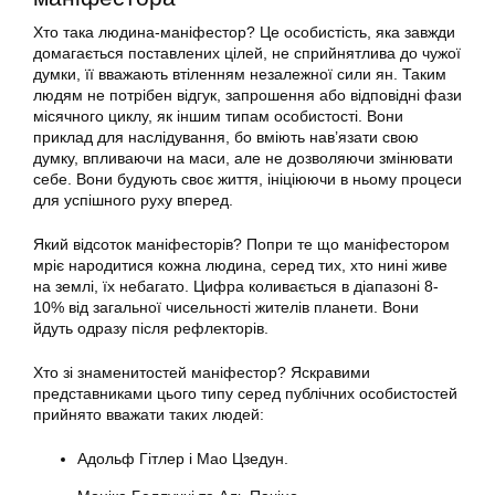
Хто така людина-маніфестор? Це особистість, яка завжди
домагається поставлених цілей, не сприйнятлива до чужої
думки, її вважають втіленням незалежної сили ян. Таким
людям не потрібен відгук, запрошення або відповідні фази
місячного циклу, як іншим типам особистості. Вони
приклад для наслідування, бо вміють нав’язати свою
думку, впливаючи на маси, але не дозволяючи змінювати
себе. Вони будують своє життя, ініціюючи в ньому процеси
для успішного руху вперед.
Який відсоток маніфесторів? Попри те що маніфестором
мріє народитися кожна людина, серед тих, хто нині живе
на землі, їх небагато. Цифра коливається в діапазоні 8-
10% від загальної чисельності жителів планети. Вони
йдуть одразу після рефлекторів.
Хто зі знаменитостей маніфестор? Яскравими
представниками цього типу серед публічних особистостей
прийнято вважати таких людей:
Адольф Гітлер і Мао Цзедун.