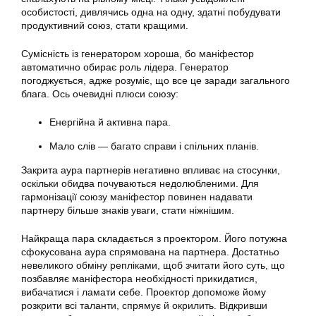
особистості, дивлячись одна на одну, здатні побудувати
продуктивний союз, стати кращими.
Сумісність із генератором хороша, бо маніфестор
автоматично обирає роль лідера. Генератор
погоджується, адже розуміє, що все це заради загального
блага. Ось очевидні плюси союзу:
Енергійна й активна пара.
Мало слів — багато справи і спільних планів.
Закрита аура партнерів негативно впливає на стосунки,
оскільки обидва почуваються недолюбленими. Для
гармонізації союзу маніфестор повинен надавати
партнеру більше знаків уваги, стати ніжнішим.
Найкраща пара складається з проектором. Його потужна
сфокусована аура спрямована на партнера. Достатньо
невеликого обміну репліками, щоб зчитати його суть, що
позбавляє маніфестора необхідності прикидатися,
вибачатися і ламати себе. Проектор допоможе йому
розкрити всі таланти, спрямує й окрилить. Відкривши