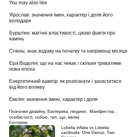
You may also like
Ярослав: значення імен, характер і доля його
володаря
Бурштин: магічні властивості, цікаві факти про
камінь
Січень: знак зодіаку на початку та наприкінці місяця
Ера Водолія: що на нас чекає і скільки триватиме
нова епоха
Енергетичний вампір: як розпізнати і захиститися
від його впливу
Емілія: значення імені, характер і доля
Позначки:
дизайну
,
Езотерика
,
людини:
,
Маніфестор:
,
особистості
,
собою
,
тип
,
що
,
являє
Езотерика
Lobelia inflata vs Lobelia
cardinalis: One Genus, Two