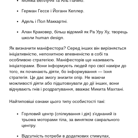
Моніка Беллуччі та Аль Пачіно.
Герман Гессе і Йоганн Кеплер.
Адель і Пол Маккартні.
Алан Краковер, більш відомий як Ра Уру Ху, творець
школи human design.
Як визначити маніфестора? Серед інших він вирізняється
ініціативністю, непохитною впевненістю в собі та
особливою стратегією. Маніфесторів ще називають
ініціаторами. Вони інформують людей про свої наміри до
того, як починають діяти, бо інформування — їхня
стратегія. Це дає змогу знизити опір. Не маючи
можливості діяти або підштовхувати до дії інших, вони
відчувають гнів і роздратування, вважає Микита Махтані.
Найтиповіші ознаки цього типу особистості такі:
Горловий центр (спілкування і дія) з’єднаний із
трьома моторами тіла, за винятком сакрального
центру.
Відсутність потреби в додаткових стимулах,