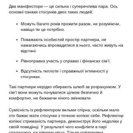
Два маніфестори — це сильна і суперечлива пара. Ось
основні ознаки стосунків двох таких людей:
Можуть багато років прожити разом, не розуміючи,
навіщо їм це потрібно.
Поважають особистий простір партнера, не
намагаючись впровадитися в нього, часто живуть на
відстані.
Рівноправна участь у справах і фінансах сім’ї.
Відсутність теплоти і справжньої інтимності у
стосунках.
Такі партнери нерідко обирають шлюб за розрахунком. У
сім’ї вони можуть почуватися цілком безпечно й
комфортно, не бажаючи нічого змінювати.
Сумісність із рефлектором вельми спірна, оскільки мало
хто бажає мати стосунки з точною копією себе. Рефлектор
копіює стриманість партнера, демонструє його недоліки у
своїй поведінці. У результаті чого конфлікти в парі
спалахують на рівному місці. Тільки усвідомлені