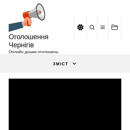
Оголошення
Перейти
Чернігів
до
вмісту
Оголошення
Чернігів
Онлайн дошка оголошень
ЗМІСТ