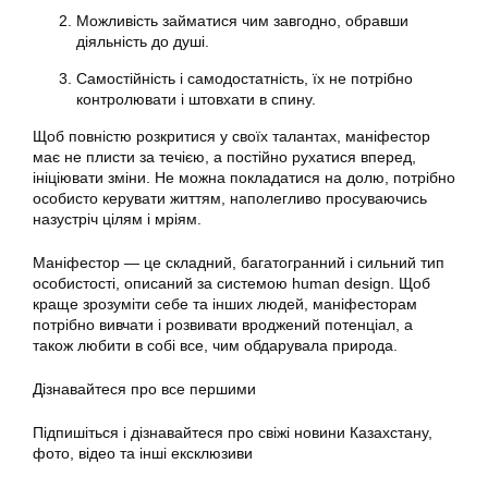
Можливість займатися чим завгодно, обравши
діяльність до душі.
Самостійність і самодостатність, їх не потрібно
контролювати і штовхати в спину.
Щоб повністю розкритися у своїх талантах, маніфестор
має не плисти за течією, а постійно рухатися вперед,
ініціювати зміни. Не можна покладатися на долю, потрібно
особисто керувати життям, наполегливо просуваючись
назустріч цілям і мріям.
Маніфестор — це складний, багатогранний і сильний тип
особистості, описаний за системою human design. Щоб
краще зрозуміти себе та інших людей, маніфесторам
потрібно вивчати і розвивати вроджений потенціал, а
також любити в собі все, чим обдарувала природа.
Дізнавайтеся про все першими
Підпишіться і дізнавайтеся про свіжі новини Казахстану,
фото, відео та інші ексклюзиви