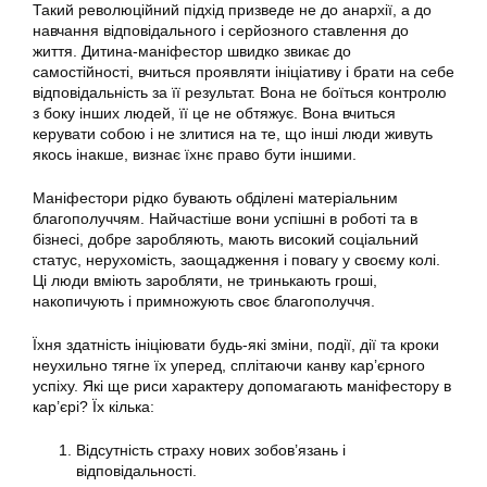
Такий революційний підхід призведе не до анархії, а до
навчання відповідального і серйозного ставлення до
життя. Дитина-маніфестор швидко звикає до
самостійності, вчиться проявляти ініціативу і брати на себе
відповідальність за її результат. Вона не боїться контролю
з боку інших людей, її це не обтяжує. Вона вчиться
керувати собою і не злитися на те, що інші люди живуть
якось інакше, визнає їхнє право бути іншими.
Маніфестори рідко бувають обділені матеріальним
благополуччям. Найчастіше вони успішні в роботі та в
бізнесі, добре заробляють, мають високий соціальний
статус, нерухомість, заощадження і повагу у своєму колі.
Ці люди вміють заробляти, не тринькають гроші,
накопичують і примножують своє благополуччя.
Їхня здатність ініціювати будь-які зміни, події, дії та кроки
неухильно тягне їх уперед, сплітаючи канву кар’єрного
успіху. Які ще риси характеру допомагають маніфестору в
кар’єрі? Їх кілька:
Відсутність страху нових зобов’язань і
відповідальності.