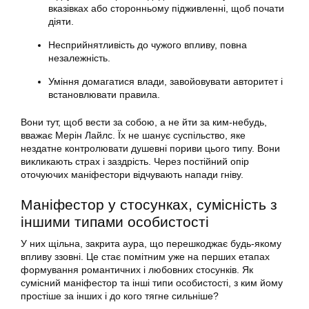
вказівках або сторонньому підживленні, щоб почати
діяти.
Несприйнятливість до чужого впливу, повна
незалежність.
Уміння домагатися влади, завойовувати авторитет і
встановлювати правила.
Вони тут, щоб вести за собою, а не йти за ким-небудь,
вважає Мерін Лайлс. Їх не шанує суспільство, яке
нездатне контролювати душевні пориви цього типу. Вони
викликають страх і заздрість. Через постійний опір
оточуючих маніфестори відчувають напади гніву.
Маніфестор у стосунках, сумісність з
іншими типами особистості
У них щільна, закрита аура, що перешкоджає будь-якому
впливу ззовні. Це стає помітним уже на перших етапах
формування романтичних і любовних стосунків. Як
сумісний маніфестор та інші типи особистості, з ким йому
простіше за інших і до кого тягне сильніше?