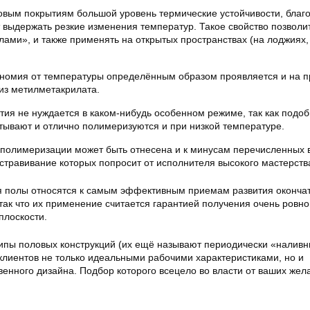
овым покрытиям большой уровень термические устойчивости, благ
 выдержать резкие изменения температур. Такое свойство позволит
лами», и также применять на открытых пространствах (на лоджиях,
ономия от температуры определённым образом проявляется и на 
из метилметакрилата.
тия не нуждается в каком-нибудь особенном режиме, так как подо
тывают и отлично полимеризуются и при низкой температуре.
 полимеризации может быть отнесена и к минусам перечисленных 
стравивание которых попросит от исполнителя высокого мастерств
полы относятся к самым эффективным приемам развития оконча
так что их применение считается гарантией получения очень ровно
плоскости.
пы половых конструкций (их ещё называют периодически «налив
 клиентов не только идеальными рабочими характеристиками, но и
енного дизайна. Подбор которого всецело во власти от ваших жел