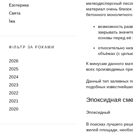
мелкодисперсный песок
Езотерика
материал очень близок
Свята
бетонного монолитного 
Їжа
возможность разви
закрывать значи
основы перед её 
ФІЛЬТР ЗА РОКАМИ
относительно низ
объёмах (с целью
2026
К минусам данного мат
2025
всех производимых при
2024
Данный тип заливных п
2023
подобных известнейших
2022
Эпоксидная см
2021
2020
Эпоксидный
В поисках лучшего реш
жилой площади, необхо