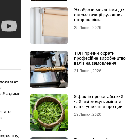
Як обрати механізми для
автоматизації рулонних
штор на вікна
25 Липня, 2026
ТОП причин обрати
професійне виробництво
валів на замовлення
21 Липня, 2026
полагает
ве
еобходимо
9 фактів про китайський
чай, які можуть змінити
ваше уявлення про цей
знится
напій
19 Липня, 2026
и.
ь
варианту,