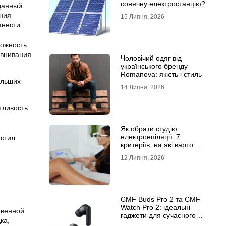
сонячну електростанцію?
данный
ания
15 Липня, 2026
тнести:
можность
авнивания
Чоловічий одяг від
українського бренду
Romanova: якість і стиль
ольших
14 Липня, 2026
тливость
Як обрати студію
електроепіляції: 7
астил
критеріїв, на які варто
звернути увагу
12 Липня, 2026
CMF Buds Pro 2 та CMF
Watch Pro 2: ідеальні
твенной
гаджети для сучасного
ка,
користувача