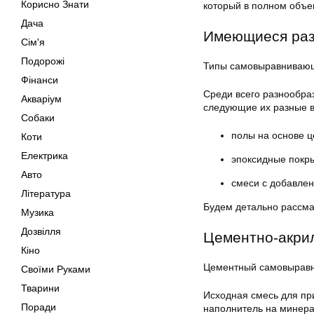
Корисно Знати
который в полном объ
Дача
Имеющиеся раз
Сім'я
Подорожі
Типы самовыравнивающ
Фінанси
Среди всего разнообра
Акваріум
следующие их разные 
Собаки
полы на основе ц
Коти
Електрика
эпоксидные покр
Авто
смеси с добавле
Література
Будем детально рассма
Музика
Дозвілля
Цементно-акри
Кіно
Цементный самовырав
Своїми Руками
Тварини
Исходная смесь для пр
Поради
наполнитель на минера