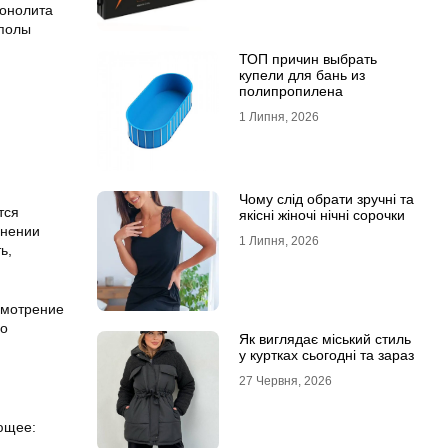
монолита
 полы
ТОП причин выбрать
купели для бань из
полипропилена
1 Липня, 2026
Чому слід обрати зручні та
тся
якісні жіночі нічні сорочки
енении
1 Липня, 2026
ь,
усмотрение
го
Як виглядає міський стиль
у куртках сьогодні та зараз
27 Червня, 2026
ющее: