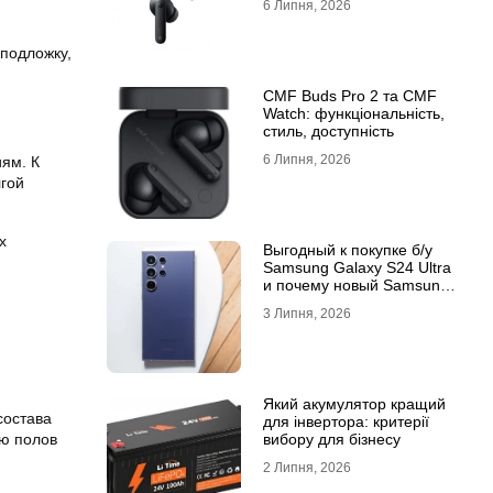
6 Липня, 2026
 подложку,
CMF Buds Pro 2 та CMF
Watch: функціональність,
стиль, доступність
6 Липня, 2026
ям. К
лгой
х
Выгодный к покупке б/у
Samsung Galaxy S24 Ultra
и почему новый Samsung
Galaxy S25 Ultra признан
3 Липня, 2026
лучшим
Який акумулятор кращий
состава
для інвертора: критерії
ю полов
вибору для бізнесу
2 Липня, 2026