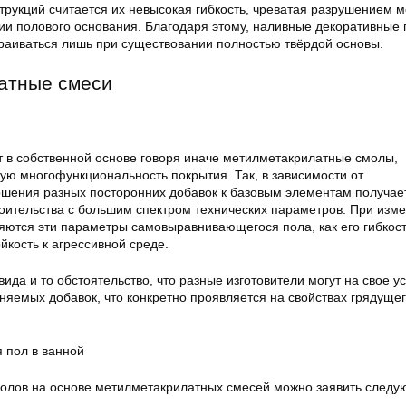
трукций считается их невысокая гибкость, чреватая разрушением 
 полового основания. Благодаря этому, наливные декоративные
траиваться лишь при существовании полностью твёрдой основы.
атные смеси
т в собственной основе говоря иначе метилметакрилатные смолы,
ю многофункциональность покрытия. Так, в зависимости от
ошения разных посторонних добавок к базовым элементам получае
роительства с большим спектром технических параметров. При изм
яются эти параметры самовыравнивающегося пола, как его гибкост
ойкость к агрессивной среде.
 вида и то обстоятельство, что разные изготовители могут на свое 
няемых добавок, что конкретно проявляется на свойствах грядуще
пол в ванной
олов на основе метилметакрилатных смесей можно заявить следу