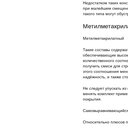
Недостатком таких конс
при малейшем смещении
такого типа могут обус
Метилметакрил
Метилметакрилатный
Такие составы содержа
обеспечивающие высоку
количественного соотн
получить смеси для ст
этого соотношения мен
надёжность, и также ст
Не следует упускать из
менять комплект приме
покрытия.
Самовыравнивающийся 
Относительно плюсов п