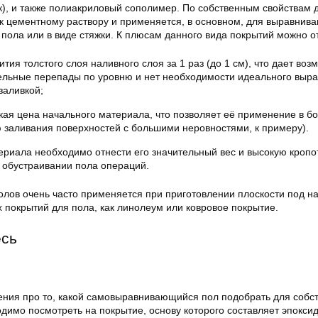
), и также полиакриловый сополимер. По собственным свойствам 
 к цементному раствору и применяется, в основном, для выравнив
пола или в виде стяжки. К плюсам данного вида покрытий можно о
тия толстого слоя наливного слоя за 1 раз (до 1 см), что дает воз
тельные перепады по уровню и нет необходимости идеального выр
заливкой;
кая цена начального материала, что позволяет её применение в б
 заливания поверхностей с большими неровностями, к примеру).
ериала необходимо отнести его значительный вес и высокую кропо
 обустраивании пола операций.
олов очень часто применяется при приготовлении плоскости под н
 покрытий для пола, как линолеум или ковровое покрытие.
есь
ения про то, какой самовыравнивающийся пол подобрать для собс
димо посмотреть на покрытие, основу которого составляет эпоксид