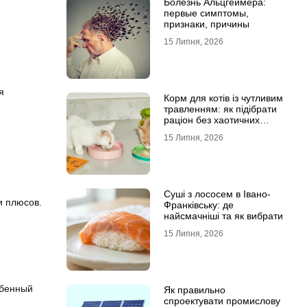
Болезнь Альцгеймера:
первые симптомы,
признаки, причины
15 Липня, 2026
я
Корм для котів із чутливим
травленням: як підібрати
раціон без хаотичних
експериментів
15 Липня, 2026
Суші з лососем в Івано-
и плюсов.
Франківську: де
найсмачніші та як вибрати
15 Липня, 2026
обенный
Як правильно
спроектувати промислову