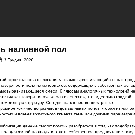
ть наливной пол
3 Грудня, 2020
гий строительства с названием «самовыравнивающийся пол» пред
 поверхности пола из материалов, содержащих в собственной осно
амовыравнивающиеся смеси. К плюсам аналогичных технологий н
вития как говорят иначе «пола из стекла», т. е. идеально гладкой
гомогенную структуру. Сегодня на отечественном рынке
ромное количество разных видов заливных полов, любая из них ра
ностью и влечет возможного клиента теми или другими параметрам
убликации данные смогут помочь разобраться в том, как подобрат
ол для жилой площади и отдать собственное предпочтение тому 