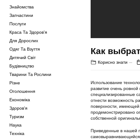
Знайомства
Запчастини
Послуги
Краса Та Здоров'я
Для Дорослих
Как выбра
Одяг Та Взуття
Дитячий Світ
Корисно знати
Будівництво
Тварини Та Рослини
Использование техноло
Різне
развитие очень ровной
Оголошення
специализированные с
Економіка
отнести возможность раз
поверхности, имеющей 
Здоров'я
продемонстрировано ог
Туризм
собственной оригиналь
Наука
Приведенные в нашей п
Техніка
самовыравнивающийся п