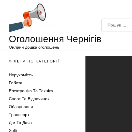
Оголошення
Перейти
Чернігів
до
вмісту
Оголошення Чернігів
Онлайн дошка оголошень
ФІЛЬТР ПО КАТЕГОРІЇ
Нерухомість
Робота
Електроніка Та Техніка
Спорт Та Відпочинок
Обладнання
Транспорт
Дім Та Дача
Хобі