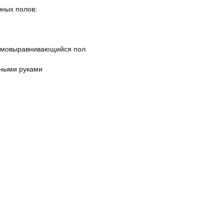
вных полов:
самовыравнивающийся пол
ными руками