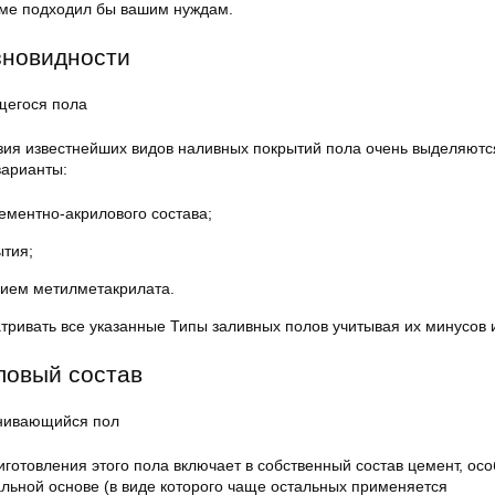
еме подходил бы вашим нуждам.
новидности
егося пола
зия известнейших видов наливных покрытий пола очень выделяютс
варианты:
ементно-акрилового состава;
ытия;
нием метилметакрилата.
тривать все указанные Типы заливных полов учитывая их минусов 
ловый состав
нивающийся пол
иготовления этого пола включает в собственный состав цемент, ос
льной основе (в виде которого чаще остальных применяется