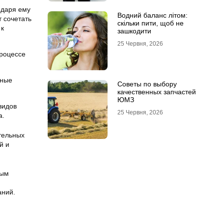
одаря ему
Водний баланс літом:
 сочетать
скільки пити, щоб не
 к
зашкодити
25 Червня, 2026
процессе
бные
Советы по выбору
качественных запчастей
ЮМЗ
видов
25 Червня, 2026
а.
тельных
й и
ным
аний.