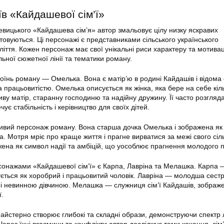
в «Кайдашевої сім’ї»
евицького «Кайдашева сім’я» автор змальовує цілу низку яскравих
товуються. Ці персонажі є представниками сільського українського
оліття. Кожен персонаж має свої унікальні риси характеру та мотиваці
ьної сюжетної лінії та тематики роману.
оїнь роману — Омелька. Вона є матір’ю в родині Кайдашів і відома
 працьовитістю. Омелька описується як жінка, яка бере на себе кіл
ливу матір, старанну господиню та надійну дружину. Її часто розгляд
чує стабільність і керівництво для своїх дітей.
вий персонаж роману. Вона старша дочка Омелька і зображена як
. Мотря мріє про краще життя і прагне вирватися за межі свого сіл
ена як символ надії та амбіцій, що уособлює прагнення молодого п
онажами «Кайдашевої сім’ї» є Карпа, Лавріна та Мелашка. Карпа 
ується як хоробрий і працьовитий чоловік. Лавріна — молодша сестр
і невинною дівчиною. Мелашка — служниця сім’ї Кайдашів, зображ
ї.
айстерно створює глибокі та складні образи, демонструючи спектр