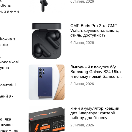
ї,
6 Липня, 2026
ьбу та
и, з якими
CMF Buds Pro 2 та CMF
Watch: функціональність,
стиль, доступність
 Кожна з
6 Липня, 2026
орію.
а
чоловікові
Выгодный к покупке б/у
тупна
Samsung Galaxy S24 Ultra
и почему новый Samsung
Galaxy S25 Ultra признан
3 Липня, 2026
овитий і
лучшим
аний як
Який акумулятор кращий
для інвертора: критерії
вибору для бізнесу
ю, яка
 шукає
2 Липня, 2026
яціям, як