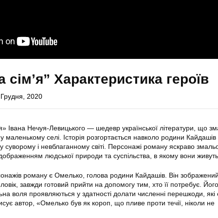
 сім’я” Характеристика героїв
 Грудня, 2020
» Івана Нечуя-Левицького — шедевр української літератури, що з
у маленькому селі. Історія розгортається навколо родини Кайдашів 
у суворому і невблаганному світі. Персонажі роману яскраво змальо
відображенням людської природи та суспільства, в якому вони живуть
онажів роману є Омелько, голова родини Кайдашів. Він зображений
ловік, завжди готовий прийти на допомогу тим, хто її потребує. Йог
льна воля проявляються у здатності долати численні перешкоди, які 
сує автор, «Омелько був як короп, що пливе проти течії, ніколи не