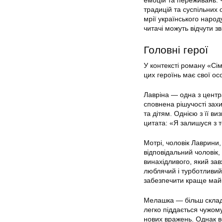
емоцій та переживань. Ч
традицій та суспільних
мрії українського народ
читачі можуть відчути зв
Головні герої
У контексті роману «Сі
цих героїнь має свої осо
Лавріна — одна з центра
сповнена рішучості захи
та дітям. Однією з її в
цитата: «Я залишуся з 
Мотрі, чоловік Лаврини
відповідальний чоловік,
винахідливого, який зав
люблячий і турботливий
забезпечити краще майб
Мелашка — більш склад
легко піддається чужом
нових вражень. Однак в