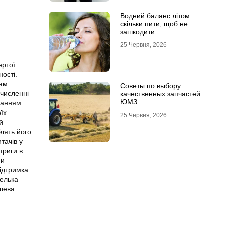
Водний баланс літом:
скільки пити, щоб не
зашкодити
25 Червня, 2026
ертої
ості.
ам.
Советы по выбору
 численні
качественных запчастей
ЮМЗ
ванням.
їх
25 Червня, 2026
й
лять його
тачів у
триги в
ми
підтримка
мелька
ашева