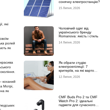
сонячну електростанцію?
15 Липня, 2026
ї, які
Чоловічий одяг від
українського бренду
Romanova: якість і стиль
 своїм
14 Липня, 2026
ька ролей
ають як
 красива
Як обрати студію
електроепіляції: 7
ьського
критеріїв, на які варто
окоління.
звернути увагу
12 Липня, 2026
— коханий
а Мотрі,
ена як
CMF Buds Pro 2 та CMF
Watch Pro 2: ідеальні
гаджети для сучасного
 людських
користувача