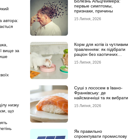
Болезнь Альцгеймера:
первые симптомы,
 який
признаки, причины
15 Липня, 2026
а автора:
мається
Корм для котів із чутливим
шка,
травленням: як підібрати
’ї вище за
раціон без хаотичних
пише
експериментів
15 Липня, 2026
воїх
Суші з лососем в Івано-
Франківську: де
найсмачніші та як вибрати
ілу низку
15 Липня, 2026
ази, що
лять
летінь
Як правильно
спроектувати промислову