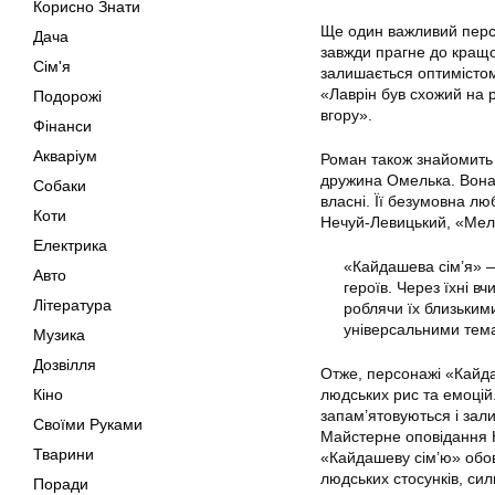
Корисно Знати
Ще один важливий персо
Дача
завжди прагне до кращо
Сім'я
залишається оптимістом
«Лаврін був схожий на 
Подорожі
вгору».
Фінанси
Акваріум
Роман також знайомить
дружина Омелька. Вона 
Собаки
власні. Її безумовна лю
Коти
Нечуй-Левицький, «Мела
Електрика
«Кайдашева сім’я» —
Авто
героїв. Через їхні в
Література
роблячи їх близькими 
універсальними темам
Музика
Дозвілля
Отже, персонажі «Кайда
Кіно
людських рис та емоцій
запам’ятовуються і зали
Своїми Руками
Майстерне оповідання Н
Тварини
«Кайдашеву сім’ю» обов
людських стосунків, сили
Поради