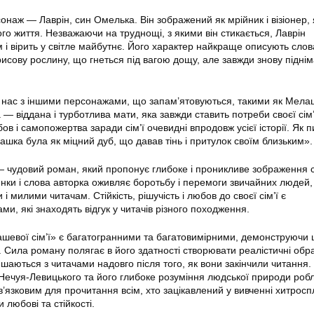
наж — Лаврін, син Омелька. Він зображений як мрійник і візіонер,
го життя. Незважаючи на труднощі, з якими він стикається, Лаврін
 і вірить у світле майбутнє. Його характер найкраще описують слов
рисову рослину, що гнеться під вагою дощу, але завжди знову підні
 нас з іншими персонажами, що запам’ятовуються, такими як Мела
— віддана і турботлива мати, яка завжди ставить потреби своєї сім
бов і самопожертва заради сім’ї очевидні впродовж усієї історії. Як 
шка була як міцний дуб, що давав тінь і притулок своїм близьким».
 чудовий роман, який пропонує глибоке і проникливе зображення с
чинки і слова авторка оживляє боротьбу і перемоги звичайних людей,
і милими читачам. Стійкість, рішучість і любов до своєї сім’ї є
и, які знаходять відгук у читачів різного походження.
шевої сім’ї» є багатогранними та багатовимірними, демонструючи ц
. Сила роману полягає в його здатності створювати реалістичні обр
шаються з читачами надовго після того, як вони закінчили читання.
ечуя-Левицького та його глибоке розуміння людської природи роб
’язковим для прочитання всім, хто зацікавлений у вивченні хитросп
 любові та стійкості.