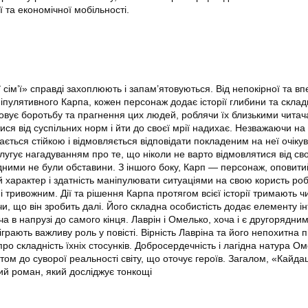
 та економічної мобільності.
ім’ї» справді захоплюють і запам’ятовуються. Від непокірної та вп
іпулятивного Карпа, кожен персонаж додає історії глибини та складн
вує боротьбу та прагнення цих людей, роблячи їх близькими читач
тися від суспільних норм і йти до своєї мрії надихає. Незважаючи на
ється стійкою і відмовляється відповідати покладеним на неї очіку
лугує нагадуванням про те, що ніколи не варто відмовлятися від сво
дними не були обставини. З іншого боку, Карп — персонаж, оповити
 характер і здатність маніпулювати ситуаціями на свою користь роб
 тривожним. Дії та рішення Карпа протягом всієї історії тримають чи
чи, що він зробить далі. Його складна особистість додає елементу ін
а в напрузі до самого кінця. Лаврін і Омелько, хоча і є другорядни
грають важливу роль у повісті. Вірність Лавріна та його непохитна 
о складність їхніх стосунків. Добросердечність і лагідна натура О
том до суворої реальності світу, що оточує героїв. Загалом, «Кайд
й роман, який досліджує тонкощі