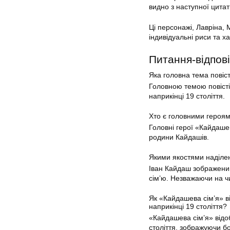
видно з наступної цита
Ці персонажі, Лавріна, 
індивідуальні риси та 
Питання-відпові
Яка головна тема повіс
Головною темою повісті 
наприкінці 19 століття.
Хто є головними героям
Головні герої «Кайдашев
родини Кайдашів.
Якими якостями наділе
Іван Кайдаш зображений
сім’ю. Незважаючи на чи
Як «Кайдашева сім’я» в
наприкінці 19 століття?
«Кайдашева сім’я» відоб
століття, зображуючи б