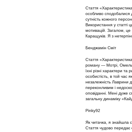
Стаття «Характеристик
особливо сподобалися д
сутність кожного персон
Використання у статті 
мотивацій. Загалом, це
Каращуків. Я з нетерпін
Бенджамін Сміт
Стаття «Характеристика
роману — Мотрі, Омельк
їхні різні характери та 
особистість, в той час 
незалежність Лаврини до
переконливим і недоскон
оповіданні. Мені дуже с
загальну динаміку «Кайд
Pinky92
Як читачка, я знайшла 
Стаття чудово передає 