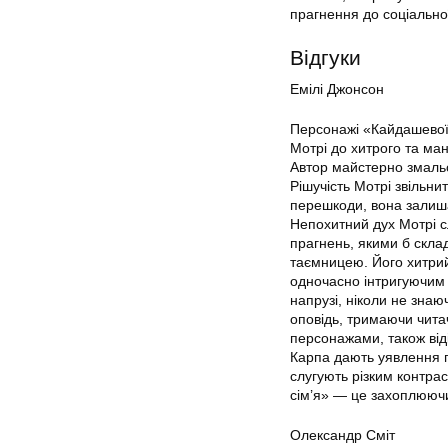
прагнення до соціальної
Відгуки
Емілі Джонсон
Персонажі «Кайдашевої с
Мотрі до хитрого та ман
Автор майстерно змальо
Рішучість Мотрі звільни
перешкоди, вона залиша
Непохитний дух Мотрі с
прагнень, якими б скла
таємницею. Його хитрий
одночасно інтригуючим і
напрузі, ніколи не знаю
оповідь, тримаючи читач
персонажами, також віді
Карпа дають уявлення пр
слугують різким контрас
сім’я» — це захоплюючи
Олександр Сміт