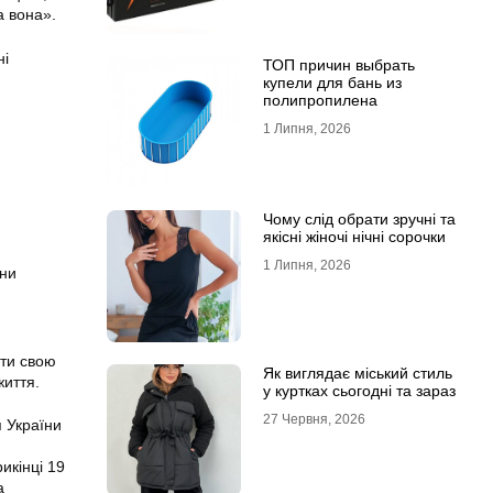
а вона».
ні
ТОП причин выбрать
купели для бань из
полипропилена
1 Липня, 2026
Чому слід обрати зручні та
якісні жіночі нічні сорочки
1 Липня, 2026
ени
ити свою
Як виглядає міський стиль
життя.
у куртках сьогодні та зараз
27 Червня, 2026
я України
икінці 19
а