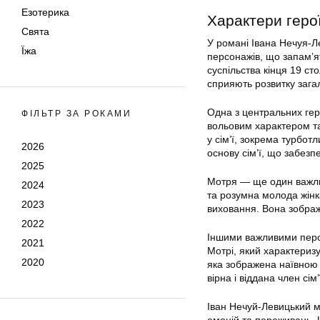
Езотерика
Характери герої
Свята
У романі Івана Нечуя-Л
Їжа
персонажів, що запам’я
суспільства кінця 19 ст
сприяють розвитку загал
Одна з центральних гер
ФІЛЬТР ЗА РОКАМИ
вольовим характером та
у сім’ї, зокрема турбот
2026
основу сім’ї, що забезпе
2025
Мотря — ще один важли
2024
та розумна молода жінка
2023
виховання. Вона зображ
2022
Іншими важливими перс
2021
Мотрі, який характериз
2020
яка зображена наївною 
вірна і віддана член сім’
Іван Нечуй-Левицький м