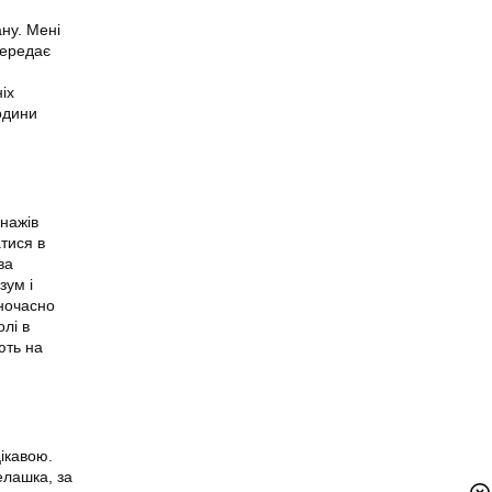
ну. Мені
передає
іх
одини
онажів
тися в
ва
зум і
дночасно
лі в
ють на
ікавою.
елашка, за