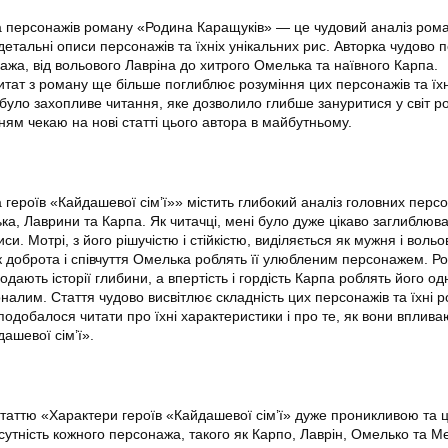
а персонажів роману «Родина Каращуків» — це чудовий аналіз рома
етальні описи персонажів та їхніх унікальних рис. Авторка чудово 
ажа, від вольового Лавріна до хитрого Омелька та наївного Карпа.
цитат з роману ще більше поглиблює розуміння цих персонажів та їхн
 було захопливе читання, яке дозволило глибше зануритися у світ р
ням чекаю на нові статті цього автора в майбутньому.
 героїв «Кайдашевої сім’ї»» містить глибокий аналіз головних перс
а, Лаврини та Карпа. Як читачці, мені було дуже цікаво заглиблюва
риси. Мотрі, з його рішучістю і стійкістю, виділяється як мужня і вольо
як доброта і співчуття Омелька роблять її улюбленим персонажем. Ро
дають історії глибини, а впертість і гордість Карпа роблять його о
алим. Стаття чудово висвітлює складність цих персонажів та їхні ро
подобалося читати про їхні характеристики і про те, як вони вплива
ашевої сім’ї».
статтю «Характери героїв «Кайдашевої сім’ї» дуже проникливою та ц
сутність кожного персонажа, такого як Карпо, Лаврін, Омелько та М