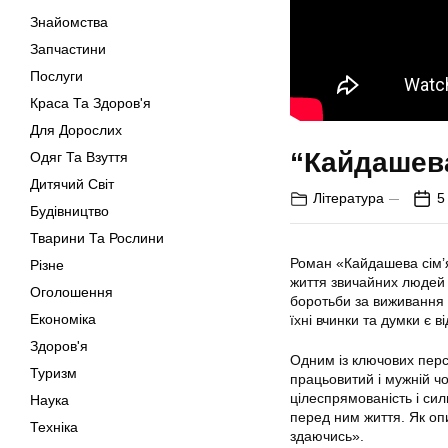
Знайомства
Запчастини
Послуги
Краса Та Здоров'я
Для Дорослих
“Кайдашева
Одяг Та Взуття
Дитячий Світ
Література
5
Будівництво
Тварини Та Рослини
Роман «Кайдашева сім’я
Різне
життя звичайних людей 
Оголошення
боротьби за виживання 
Економіка
їхні вчинки та думки є 
Здоров'я
Одним із ключових перс
Туризм
працьовитий і мужній чо
цілеспрямованість і си
Наука
перед ним життя. Як опи
Техніка
здаючись».