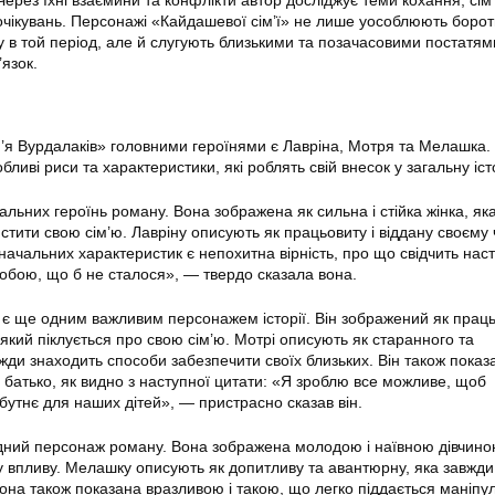
ерез їхні взаємини та конфлікти автор досліджує теми кохання, сім’
 очікувань. Персонажі «Кайдашевої сім’ї» не лише уособлюють борот
у в той період, але й слугують близькими та позачасовими постатям
’язок.
м’я Вурдалаків» головними героїнями є Лавріна, Мотря та Мелашка.
бливі риси та характеристики, які роблять свій внесок у загальну іст
льних героїнь роману. Вона зображена як сильна і стійка жінка, як
стити свою сім’ю. Лавріну описують як працьовиту і віддану своєму 
изначальних характеристик є непохитна вірність, про що свідчить нас
тобою, що б не сталося», — твердо сказала вона.
, є ще одним важливим персонажем історії. Він зображений як праць
 який піклується про свою сім’ю. Мотрі описують як старанного та
жди знаходить способи забезпечити своїх близьких. Він також показ
 батько, як видно з наступної цитати: «Я зроблю все можливе, щоб
утнє для наших дітей», — пристрасно сказав він.
ний персонаж роману. Вона зображена молодою і наївною дівчино
у впливу. Мелашку описують як допитливу та авантюрну, яка завжди
она також показана вразливою і такою, що легко піддається маніпул