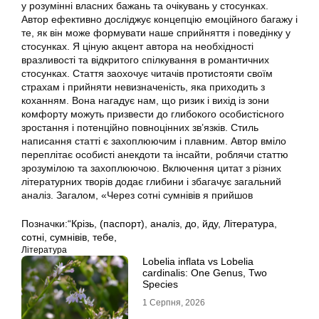
у розумінні власних бажань та очікувань у стосунках.
Автор ефективно досліджує концепцію емоційного багажу і
те, як він може формувати наше сприйняття і поведінку у
стосунках. Я ціную акцент автора на необхідності
вразливості та відкритого спілкування в романтичних
стосунках. Стаття заохочує читачів протистояти своїм
страхам і прийняти невизначеність, яка приходить з
коханням. Вона нагадує нам, що ризик і вихід із зони
комфорту можуть призвести до глибокого особистісного
зростання і потенційно повноцінних зв’язків. Стиль
написання статті є захоплюючим і плавним. Автор вміло
переплітає особисті анекдоти та інсайти, роблячи статтю
зрозумілою та захоплюючою. Включення цитат з різних
літературних творів додає глибини і збагачує загальний
аналіз. Загалом, «Через сотні сумнівів я прийшов
Позначки:
“Крізь
,
(паспорт)
,
аналіз
,
до
,
йду
,
Література
,
сотні
,
сумнівів
,
тебе,
Література
Lobelia inflata vs Lobelia
cardinalis: One Genus, Two
Species
1 Серпня, 2026