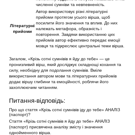
численні сумніви та невпевненість.
Автор використовує різні літературні
прийоми протягом усього вірша, щоб
посилити його значення та вплив. До них
Літературні
належать метафора, образність і
прийоми
повторення. Завдяки використанню цих
прийомів автор ефективно передає емоції
мовця та підкреслює центральні теми вірша.
Загалом, «Крізь сотні сумнівів я йду до тебе» — це
пронизливий вірш, який досліджує складнощі кохання та
силу, необхідну для подолання сумнівів. Вміле
використання автором мови та літературних прийомів
додає віршу глибини та емоційності, роблячи його
захоплюючим читанням.
Питання-відповідь:
Про що стаття «Крізь сотні сумнівів іду до тебе» АНАЛІЗ
(паспорт)?
Стаття «Крізь сотні сумнівів я йду до тебе» АНАЛІЗ
(паспорт) присвячена аналізу змісту і значення
однойменного вірша.