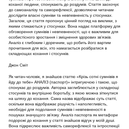
коханої людини, спонукають до роздумів. Стаття заохочує
до самоаналізу та саморефлексії, дозволяючи читачам
дослідити власні сумніви та невпевненість у стосунках.
Загалом, ця стаття пропонує цінний погляд на виклики, з
якими стикаються у стосунках. Вона надає платформу для
обговорення сумнівів і невпевненості, що є важливим для
особистісного зростання і зміцнення здорових зв’язків.
Аналіз є глибоким і доречним, що робить його вартим
прочитання для всіх, хто намагається розібратися в
складнощах кохання і стосунків.
Джон Сміт
Як читач-чоловік, я знайшов статтю «Крізь сотні сумнівів я
йду до тебе» АНАЛІЗ (паспорт)» інтригуючою і такою, що
спонукає до роздумів. Авторка заглиблюється у складнощі
стосунків та внутрішню боротьбу, з якою можна зіткнутися
на шляху до кохання. Сама назва відображає суть статті,
оскільки вона відображає рішучість і наполегливість,
необхідні для подолання сумнівів і невпевненості в
пошуках значущого зв’язку. Аналіз паспорта як метафори
подорожі до кохання у статті знайшов відгук у моїй душі.
Вона підкреслює важливість саморефлексії та інтроспекції