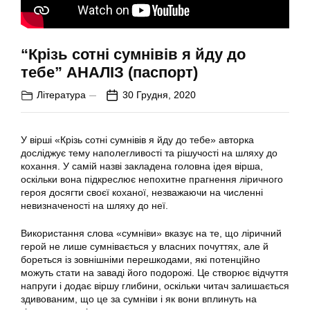
“Крізь сотні сумнівів я йду до
тебе” АНАЛІЗ (паспорт)
Література
30 Грудня, 2020
У вірші «Крізь сотні сумнівів я йду до тебе» авторка
досліджує тему наполегливості та рішучості на шляху до
кохання. У самій назві закладена головна ідея вірша,
оскільки вона підкреслює непохитне прагнення ліричного
героя досягти своєї коханої, незважаючи на численні
невизначеності на шляху до неї.
Використання слова «сумніви» вказує на те, що ліричний
герой не лише сумнівається у власних почуттях, але й
бореться із зовнішніми перешкодами, які потенційно
можуть стати на заваді його подорожі. Це створює відчуття
напруги і додає віршу глибини, оскільки читач залишається
здивованим, що це за сумніви і як вони вплинуть на