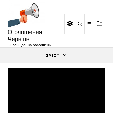
Оголошення
Перейти
Чернігів
до
вмісту
Оголошення
Чернігів
Онлайн дошка оголошень
ЗМІСТ