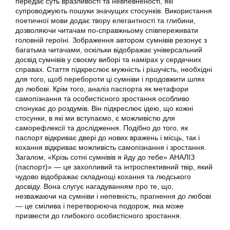
передає суть вразливості та невпевненості, які
супроводжують пошуки значущих стосунків. Використання
поетичної мови додає твору елегантності та глибини,
дозволяючи читачам по-справжньому співпереживати
головній героїні. Зображення автором сумнівів резонує з
багатьма читачами, оскільки відображає універсальний
досвід сумнівів у своєму виборі та намірах у сердечних
справах. Стаття підкреслює мужність і рішучість, необхідні
для того, щоб перебороти ці сумніви і продовжити шлях
до любові. Крім того, аналіз паспорта як метафори
самопізнання та особистісного зростання особливо
спонукає до роздумів. Він підкреслює ідею, що кожні
стосунки, в які ми вступаємо, є можливістю для
саморефлексії та дослідження. Подібно до того, як
паспорт відкриває двері до нових вражень і місць, так і
кохання відкриває можливість самопізнання і зростання.
Загалом, «Крізь сотні сумнівів я йду до тебе» АНАЛІЗ
(паспорт)» — це захопливий та інтроспективний твір, який
чудово відображає складнощі кохання та людського
досвіду. Вона слугує нагадуванням про те, що,
незважаючи на сумніви і непевність, прагнення до любові
— це смілива і перетворююча подорож, яка може
призвести до глибокого особистісного зростання.