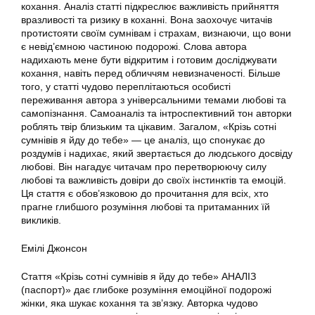
кохання. Аналіз статті підкреслює важливість прийняття
вразливості та ризику в коханні. Вона заохочує читачів
протистояти своїм сумнівам і страхам, визнаючи, що вони
є невід’ємною частиною подорожі. Слова автора
надихають мене бути відкритим і готовим досліджувати
кохання, навіть перед обличчям невизначеності. Більше
того, у статті чудово переплітаються особисті
переживання автора з універсальними темами любові та
самопізнання. Самоаналіз та інтроспективний тон авторки
роблять твір близьким та цікавим. Загалом, «Крізь сотні
сумнівів я йду до тебе» — це аналіз, що спонукає до
роздумів і надихає, який звертається до людського досвіду
любові. Він нагадує читачам про перетворюючу силу
любові та важливість довіри до своїх інстинктів та емоцій.
Ця стаття є обов’язковою до прочитання для всіх, хто
прагне глибшого розуміння любові та притаманних їй
викликів.
Емілі Джонсон
Стаття «Крізь сотні сумнівів я йду до тебе» АНАЛІЗ
(паспорт)» дає глибоке розуміння емоційної подорожі
жінки, яка шукає кохання та зв’язку. Авторка чудово