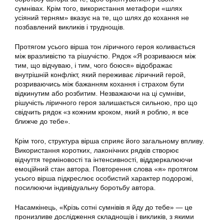
сумнівах. Крім того, використання метафори «шлях
усіяний терням» вказує на те, що шлях до кохання не
позбавлений викликів і труднощів.
Протягом усього вірша тон ліричного героя коливається
між вразливістю та рішучістю. Рядок «Я розриваюся між
тим, що відчуваю, і тим, чого боюся» відображає
внутрішній конфлікт, який переживає ліричний герой,
розриваючись між бажанням кохання і страхом бути
відкинутим або розбитим. Незважаючи на ці сумніви,
рішучість ліричного героя залишається сильною, про що
свідчить рядок «з кожним кроком, який я роблю, я все
ближче до тебе».
Крім того, структура вірша сприяє його загальному впливу.
Використання коротких, лаконічних рядків створює
відчуття терміновості та інтенсивності, віддзеркалюючи
емоційний стан автора. Повторення слова «я» протягом
усього вірша підкреслює особистий характер подорожі,
посилюючи індивідуальну боротьбу автора.
Насамкінець, «Крізь сотні сумнівів я йду до тебе» — це
пронизливе дослідження складнощів і викликів, з якими