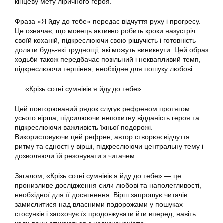
кінцеву мету ліричного героя.
Фраза «Я йду до тебе» передає відчуття руху і прогресу.
Це означає, що мовець активно робить кроки назустріч
своїй коханій, підкреслюючи свою рішучість і готовність
долати будь-які труднощі, які можуть виникнути. Цей образ
ходьби також передбачає повільний і неквапливий темп,
підкреслюючи терпіння, необхідне для пошуку любові.
«Крізь сотні сумнівів я йду до тебе»
Цей повторюваний рядок слугує рефреном протягом
усього вірша, підсилюючи непохитну відданість героя та
підкреслюючи важливість їхньої подорожі.
Використовуючи цей рефрен, автор створює відчуття
ритму та єдності у вірші, підкреслюючи центральну тему і
дозволяючи їй резонувати з читачем.
Загалом, «Крізь сотні сумнівів я йду до тебе» — це
пронизливе дослідження сили любові та наполегливості,
необхідної для її досягнення. Вірш запрошує читачів
замислитися над власними подорожами у пошуках
стосунків і заохочує їх продовжувати йти вперед, навіть