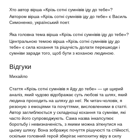
Хто автор вірша «Крізь сотні сумнівів іду до тебе»?
Автором вірша «Крізь сотні сумнівів іду до тебе» є Василь
Симоненко, український поет.
Яка головна тема вірша «Крізь сотні сумнівів іду до тебе»?
Центральною темою вірша «Крізь сотні сумнівів іду до
тебе» є сила кохання та рішучість долати перешкоди і
сумніви заради того, щоб бути з коханою людиною.
Відгуки
Михайло
Стаття «Крізь сотні сумнівів я йду до тебе» — це щирий
аналіз, який чудово відображає суть любові та шлях, який
людина проходить на шляху до неї. Як читач-чоловік, я
резоную з емоціями та почуттями, висловленими в статті.
Автор заглиблюється у складнощі кохання та сумніви, які
часто його супроводжують. Сама назва інкапсулює
боротьбу і невизначеність, з якими можна зіткнутися на
цьому шляху. Вона зображує почуття рішучості та стійкості,
оскільки головний герой зберігає непохитну віру в силу