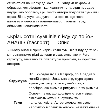
стикаються на шляху до кохання. Завдяки яскравим
образам, метафорам і коливанням тону, вірш передає
внутрішню боротьбу і рішучість автора подолати сумніви і
страх. Він слугує нагадуванням про те, що кохання
вимагає мужності та наполегливості, навіть перед
обличчям невизначеності.
«Крізь сотні сумнівів я йду до тебе»
АНАЛІЗ (паспорт) — Опис
У цьому аналізі вірша «Крізь сотні сумнівів я йду до тебе»
ми розглянемо різні аспекти вірша, включаючи його
структуру, тематику та літературні прийоми, використані
автором.
Вірш складається з Х строф, по Х рядків у
кожній строфі. Загальна структура вірша
Структура
відповідає регулярному шаблону, з
послідовною схемою римування та ритмом.
Основні теми, що досліджуються у вірші,
включають кохання, сумніви та
Теми
наполегливість. Автор висловлює свою
непохитну відданість комусь, незважаючи на