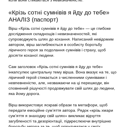
коли вони стикаються з невизначеністю.
«Крізь сотні сумнівів я йду до тебе»
АНАЛІЗ (паспорт)
Вірш «Крізь сотні сумнівів я йду до тебе» — це глибоке
дослідження складнощів і невизначеностей, які
супроводжують шлях до кохання. Написаний невідомим
автором, вірш заглиблюється в особисту боротьбу
ліричного героя за подолання сумнівів і страху, щоб
досягти коханої людини.
Сам заголовок «Крізь сотні сумнівів я йду до тебе»
інкапсулює центральну тему вірша. Вона вказує на те, що
ліричний герой стикається з численними сумнівами і
невпевненістю, але, незважаючи на ці перешкоди, він
сповнений рішучості продовжувати свій шлях до людини,
яка йому дорога.
Вірш використовує яскраві образи та метафори, щоб
передати емоційне сум’яття автора. Рядок «крізь хмари
сум’яття я знаходжу свій шлях» викликає відчуття
загубленості та дезорієнтації, підкреслюючи внутрішню
боротьбу автора за те, щоб орієнтуватися у своїх