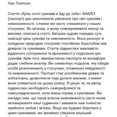
Ітан Томпсон
Стаття «Крізь сотні сумнівів я йду до тебе» АНАЛІЗ
(паспорт) дає захоплююче уявлення про світ сумнівів і
невизначеності, з якими ми часто стикаємося у наших
стосунках. Як читачка, я можу співпереживати емоції та
виклики, описані в статті. Авторка чудово передає суть
навігації крізь сумніви та невпевненість. Вона резонує зі
складною природою стосунків і постійною боротьбою між
довірою та сумнівами. Стаття підкреслює важливість
відкритого спілкування та вразливості у подоланні цих
сумнівів. Крім того, використання паспорта як метафори
додає глибини аналізу. Він символізує подорож, яку обидві
особи розпочинають у стосунках, сповнених невідомості
та невизначеності. Паспорт стає уособленням довіри та
зобов’язань, дозволяючи парі долати виклики, з якими
вони стикаються на цьому шляху. Я ціную те, як автор
підкреслює необхідність саморефлексії та
самоусвідомлення, коли маєш справу з сумнівами. Він
нагадує нам, що наша власна невпевненість часто може
затьмарювати наші судження і заважати нам повністю
прийняти любов і зв’язок. Якщо ми будемо боротися з
цими сумнівами, ми зможемо створити міцніший