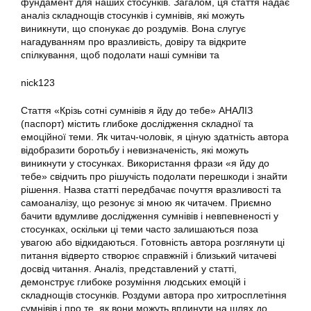
фундамент для наших стосунків. Загалом, ця стаття надає
аналіз складнощів стосунків і сумнівів, які можуть
виникнути, що спонукає до роздумів. Вона слугує
нагадуванням про вразливість, довіру та відкрите
спілкування, щоб подолати наші сумніви та
nick123
Стаття «Крізь сотні сумнівів я йду до тебе» АНАЛІЗ
(паспорт) містить глибоке дослідження складної та
емоційної теми. Як читач-чоловік, я ціную здатність автора
відобразити боротьбу і невизначеність, які можуть
виникнути у стосунках. Використання фрази «я йду до
тебе» свідчить про рішучість подолати перешкоди і знайти
рішення. Назва статті передбачає почуття вразливості та
самоаналізу, що резонує зі мною як читачем. Приємно
бачити вдумливе дослідження сумнівів і невпевненості у
стосунках, оскільки ці теми часто залишаються поза
увагою або відкидаються. Готовність автора розглянути ці
питання відверто створює справжній і близький читачеві
досвід читання. Аналіз, представлений у статті,
демонструє глибоке розуміння людських емоцій і
складнощів стосунків. Роздуми автора про хитросплетіння
сумнівів і про те, як вони можуть вплинути на шлях до