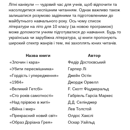
Літні канікули — чудовий час для учнів, щоб відпочити та
насолодитися неспішним читанням. Однак важливо також
залишатися розумово задіяними та підготовленими до
майбутнього навчального року. Ось чому список
літератури на літо для 10 класу (за новою програмою)
може допомогти учням підготуватися до навчання. Будь то
українська чи зарубіжна література, ці книги пропонують
широкий спектр жанрів і тем, які захоплять юних читачів.
Назва книги
Автор
«Злочин і кара»
Федір Достоєвський
«Убити пересмішника»
Гарпер Лі
«Гордість і упередження»
Джейн Остін
«1984»
Джордж Орвелл
«Великий Гетсбі»
F. Скотт Фіцджеральд
«Сто років самотності»
Габріель Гарсіа Маркес
«Над прірвою в житі»
Д.Д. Селінджер
«Війна і мир»
Лев Толстой
«Прекрасний новий світ»
Олдос Хакслі
«Образ Доріана Грея»
Оскар Уайльд