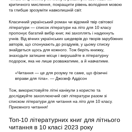
критичного мислення, покращити рівень володіння мовою
та глибше зрозуміти навколишній світ.
Класичний український роман чи відомий твір світової
літератури — список літератури на літо для 10 класу
пропонує багатий вибір книг, які захоплять і надихнуть
учнів. Від вічних українських шедеврів до творів зарубіжних
авторів, що спонукають до роздумів, у цьому списку
знайдеться щось для кожного. Тож беріть книжку,
знаходьте затишне місце і вирушайте в літературну
подорож, яка не лише розважатиме, а й навчатиме.
«Читання — це для розуму те саме, що фізичні
вправи для тіла». — Джозеф Аддісон
Тож, використовуйте літні канікули з користю та
досліджуйте захоплюючий світ літератури разом зі
списком літератури для читання на літо для 10 класу.
Приємного читання!
Топ-10 літературних книг для літнього
читання в 10 класі 2023 року