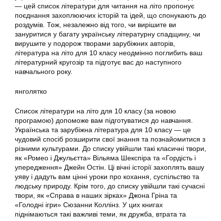
— цей список літератури для читання на літо пропонує
поєднання захоплюючих історій та ідей, що спонукають до
роздумів. Тож, незалежно від того, чи вирішите ви
зануритися у багату українську літературну спадщину, чи
вирушите у подорож творами зарубіжних авторів,
література на літо для 10 класу неодмінно поглибить ваш
літературний кругозір та підготує вас до наступного
навчального року.
янголятко
Список літератури на літо для 10 класу (за новою
програмою) допоможе вам підготуватися до навчання.
Українська та зарубіжна література для 10 класу — це
чудовий спосіб розширити свої знання та познайомитися з
різними культурами. До списку увійшли такі класичні твори,
як «Ромео і Джульєтта» Вільяма Шекспіра та «Гордість і
упередження» Джейн Остін. Ці вічні історії захоплять вашу
уяву і дадуть вам цінні уроки про кохання, суспільство та
людську природу. Крім того, до списку увійшли такі сучасні
твори, як «Справа в наших зірках» Джона Гріна та
«Голодні ігри» Сюзанни Коллінз. У цих книгах
піднімаються такі важливі теми, як дружба, втрата та