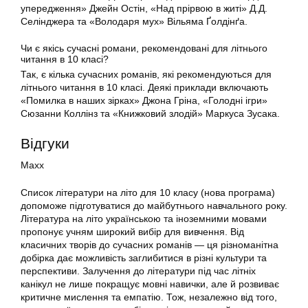
упередження» Джейн Остін, «Над прірвою в житі» Д.Д.
Селінджера та «Володаря мух» Вільяма Ґолдінґа.
Чи є якісь сучасні романи, рекомендовані для літнього
читання в 10 класі?
Так, є кілька сучасних романів, які рекомендуються для
літнього читання в 10 класі. Деякі приклади включають
«Помилка в наших зірках» Джона Гріна, «Голодні ігри»
Сюзанни Коллінз та «Книжковий злодій» Маркуса Зусака.
Відгуки
Maxx
Список літератури на літо для 10 класу (нова програма)
допоможе підготуватися до майбутнього навчального року.
Література на літо українською та іноземними мовами
пропонує учням широкий вибір для вивчення. Від
класичних творів до сучасних романів — ця різноманітна
добірка дає можливість заглибитися в різні культури та
перспективи. Залучення до літератури під час літніх
канікул не лише покращує мовні навички, але й розвиває
критичне мислення та емпатію. Тож, незалежно від того,