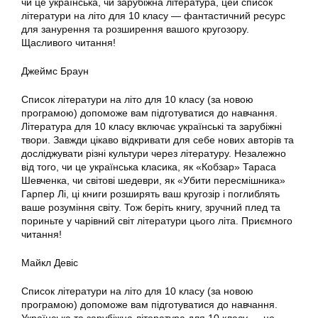
чи це українська, чи зарубіжна література, цей список
літератури на літо для 10 класу — фантастичний ресурс
для занурення та розширення вашого кругозору.
Щасливого читання!
Джеймс Браун
Список літератури на літо для 10 класу (за новою
програмою) допоможе вам підготуватися до навчання.
Література для 10 класу включає українські та зарубіжні
твори. Завжди цікаво відкривати для себе нових авторів та
досліджувати різні культури через літературу. Незалежно
від того, чи це українська класика, як «Кобзар» Тараса
Шевченка, чи світові шедеври, як «Убити пересмішника»
Гарпер Лі, ці книги розширять ваш кругозір і поглиблять
ваше розуміння світу. Тож беріть книгу, зручний плед та
пориньте у чарівний світ літератури цього літа. Приємного
читання!
Майкл Девіс
Список літератури на літо для 10 класу (за новою
програмою) допоможе вам підготуватися до навчання.