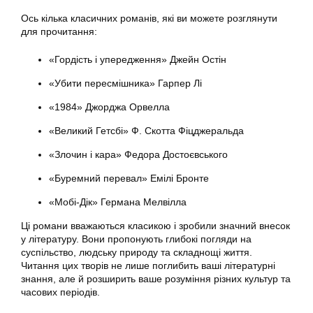
Ось кілька класичних романів, які ви можете розглянути
для прочитання:
«Гордість і упередження» Джейн Остін
«Убити пересмішника» Гарпер Лі
«1984» Джорджа Орвелла
«Великий Гетсбі» Ф. Скотта Фіцджеральда
«Злочин і кара» Федора Достоєвського
«Буремний перевал» Емілі Бронте
«Мобі-Дік» Германа Мелвілла
Ці романи вважаються класикою і зробили значний внесок
у літературу. Вони пропонують глибокі погляди на
суспільство, людську природу та складнощі життя.
Читання цих творів не лише поглибить ваші літературні
знання, але й розширить ваше розуміння різних культур та
часових періодів.