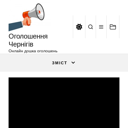
Оголошення
Перейти
Чернігів
до
вмісту
Оголошення
Чернігів
Онлайн дошка оголошень
ЗМІСТ