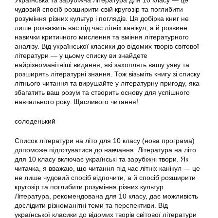
Українська та зарубіжна література для 10 класу — це
чудовий спосіб розширити свій кругозір та поглибити
розуміння різних культур і поглядів. Ця добірка книг не
лише розважить вас під час літніх канікул, а й розвине
навички критичного мислення та вміння літературного
аналізу. Від української класики до відомих творів світової
літератури — у цьому списку ви знайдете
найрізноманітніші видання, які захоплять вашу уяву та
розширять літературні знання. Тож візьміть книгу зі списку
літнього читання та вирушайте у літературну пригоду, яка
збагатить ваш розум та створить основу для успішного
навчального року. Щасливого читання!
солоденький
Список літератури на літо для 10 класу (нова програма)
допоможе підготуватися до навчання. Література на літо
для 10 класу включає українські та зарубіжні твори. Як
читачка, я вважаю, що читання під час літніх канікул — це
не лише чудовий спосіб відпочити, а й спосіб розширити
кругозір та поглибити розуміння різних культур.
Література, рекомендована для 10 класу, дає можливість
дослідити різноманітні теми та перспективи. Від
української класики до відомих творів світової літератури