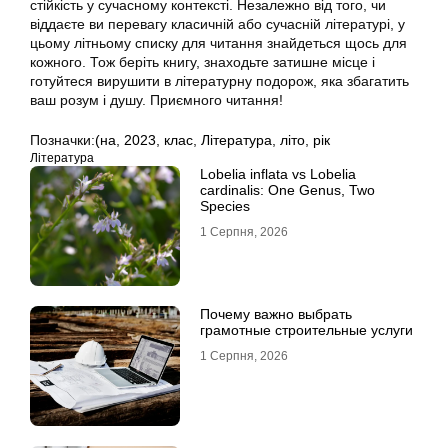
стійкість у сучасному контексті. Незалежно від того, чи
віддаєте ви перевагу класичній або сучасній літературі, у
цьому літньому списку для читання знайдеться щось для
кожного. Тож беріть книгу, знаходьте затишне місце і
готуйтеся вирушити в літературну подорож, яка збагатить
ваш розум і душу. Приємного читання!
Позначки:
(на
,
2023
,
клас
,
Література
,
літо
,
рік
Література
Lobelia inflata vs Lobelia
cardinalis: One Genus, Two
Species
1 Серпня, 2026
Почему важно выбрать
грамотные строительные услуги
1 Серпня, 2026