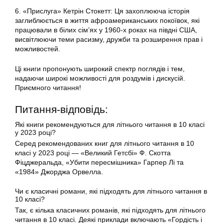
6. «Прислуга» Кетрін Стокетт: Ця захоплююча історія
заглиблюється в життя афроамериканських покоївок, які
працювали в білих сім’ях у 1960-х роках на півдні США,
висвітлюючи теми расизму, дружби та розширення прав і
можливостей.
Ці книги пропонують широкий спектр поглядів і тем,
надаючи широкі можливості для роздумів і дискусій.
Приємного читання!
Питання-відповідь:
Які книги рекомендуються для літнього читання в 10 класі
у 2023 році?
Серед рекомендованих книг для літнього читання в 10
класі у 2023 році — «Великий Гетсбі» Ф. Скотта
Фіцджеральда, «Убити пересмішника» Гарпер Лі та
«1984» Джорджа Орвелла.
Чи є класичні романи, які підходять для літнього читання в
10 класі?
Так, є кілька класичних романів, які підходять для літнього
читання в 10 класі. Деякі приклади включають «Гордість і