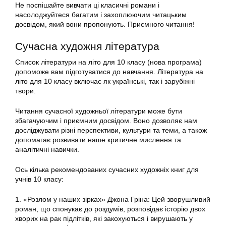
Не поспішайте вивчати ці класичні романи і
насолоджуйтеся багатим і захоплюючим читацьким
досвідом, який вони пропонують. Приємного читання!
Сучасна художня література
Список літератури на літо для 10 класу (нова програма)
допоможе вам підготуватися до навчання. Література на
літо для 10 класу включає як українські, так і зарубіжні
твори.
Читання сучасної художньої літератури може бути
збагачуючим і приємним досвідом. Воно дозволяє нам
досліджувати різні перспективи, культури та теми, а також
допомагає розвивати наше критичне мислення та
аналітичні навички.
Ось кілька рекомендованих сучасних художніх книг для
учнів 10 класу:
1. «Розлом у наших зірках» Джона Гріна: Цей зворушливий
роман, що спонукає до роздумів, розповідає історію двох
хворих на рак підлітків, які закохуються і вирушають у