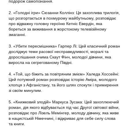
подорож самопізнання.
2. «Голодні ігри» Сюзанни Коллінз: Ця захоплива трилогія,
що розгортається в похмурому майбутньому, розповідає
про відважну головну героїню Кетніс Евердін, яка
бореться за виживання в жорстокому телевізійному
змаганні.
3. «Убити пересмішника» Гарпер Лі: Цей класичний роман
досліджує теми расової несправедливості, моралі та
дорослішання очима Скаут Фінч, молодої дівчини, яка
виросла на сегрегованому Півдні.
4. «Той, що біжить за повітряним змієм» Халеда Хоссейні:
Цей потужний роман розповідає історію Аміра, молодого
хлопця з Афганістану, та його шлях спокути і примирення
зі своїм минулим.
5. «Книжковий злодій» Маркуса Зусака: Цей захоплюючий
роман, дія якого відбувається під час Другої світової війни,
розповідає про Лізель Мемінгер, молоду дівчину, яка живе
в нацистській Німеччині, і відкриває для себе силу слова
та книги.