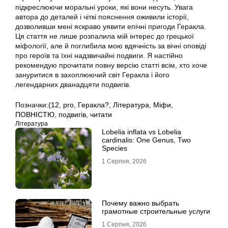
підкреслюючи моральні уроки, які вони несуть. Увага
автора до деталей і чіткі пояснення оживили історії,
дозволивши мені яскраво уявити епічні пригоди Геракла.
Ця стаття не лише розпалила мій інтерес до грецької
міфології, але й поглибила мою вдячність за вічні оповіді
про героїв та їхні надзвичайні подвиги. Я настійно
рекомендую прочитати повну версію статті всім, хто хоче
зануритися в захоплюючий світ Геракла і його
легендарних дванадцяти подвигів.
Позначки:
(12
,
pro
,
Геракла?
,
Література
,
Міфи
,
ПОВНІСТЮ
,
подвигів
,
читати
Література
Lobelia inflata vs Lobelia
cardinalis: One Genus, Two
Species
1 Серпня, 2026
Почему важно выбрать
грамотные строительные услуги
1 Серпня, 2026