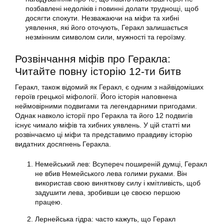
позбавлені недоліків і повинні долати труднощі, щоб
досягти спокути. Незважаючи на міфи та хибні
уявлення, які його оточують, Геракл залишається
незмінним символом сили, мужності та героїзму.
Розвінчання міфів про Геракла:
Читайте повну історію 12-ти битв
Геракл, також відомий як Геракл, є одним з найвідоміших
героїв грецької міфології. Його історія наповнена
неймовірними подвигами та легендарними пригодами.
Однак навколо історії про Геракла та його 12 подвигів
існує чимало міфів та хибних уявлень. У цій статті ми
розвінчаємо ці міфи та представимо правдиву історію
видатних досягнень Геракла.
Немейський лев: Всупереч поширеній думці, Геракл
не вбив Немейського лева голими руками. Він
використав свою виняткову силу і кмітливість, щоб
задушити лева, зробивши це своєю першою
працею.
Лернейська гідра: часто кажуть, що Геракл