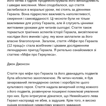
його битва з гідрою продемонструвала його винахідливість
і швидке мислення. Мені сподобалося, що стаття
заглибилася в моральні уроки, які стоять за діяннями
Геракла. Вона підкреслює важливість наполегливості,
смирення і самовідданості. Ці чесноти були не тільки
важливими для успіху Геракла, але й слугують цінними
життєвими уроками для читачів сьогодні. Стаття також
торкається трагічних аспектів історії Геракла, висвітлюючи
наслідки його вчинків і ціну, яку вони заплатили за його
власне благополуччя. Загалом, стаття «Міфи про Геракла
(12 праць)» стала всебічним і цікавим дослідженням
легендарних пригод Геракла. Я ретельно ознайомився зі
статтею «Міфи про Геркулеса».
Джон Джонсон
Стаття про міфи про Геракла та його дванадцять подвигів
була абсолютно захоплюючою. Як читач-чоловік, я був
зачарований легендарною силою і хоробрістю цього
культового героя. Стаття надала вичерпний огляд кожного
з його подвигів, розвінчуючи поширені помилкові уявлення
про них. Було інтригуюче дізнатися, що Немейського лева
Геракл насправді не вбив, а задушив. Крім того, я високо
оцінив розуміння символізму кожного завдання,