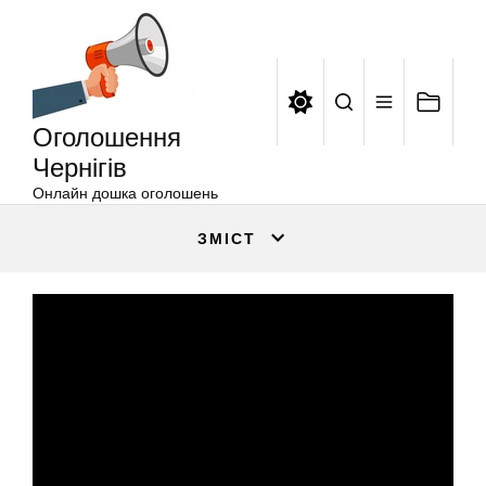
Оголошення
Перейти
Чернігів
до
вмісту
Оголошення
Чернігів
Онлайн дошка оголошень
ЗМІСТ