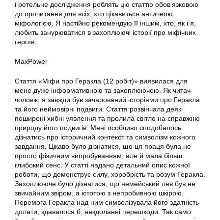
і ретельне дослідження роблять цю статтю обов’язковою
до прочитання для всіх, хто цікавиться античною
міфологією. Я настійно рекомендую її іншим, хто, як і я,
любить занурюватися в захоплюючі історії про міфічних
героїв.
MaxPower
Стаття «Міфи про Геракла (12 робіт)» виявилася для
мене дуже інформативною та захоплюючою. Як читач-
чоловік, я завжди був зачарований історіями про Геракла
та його неймовірні подвиги. Стаття розвінчала деякі
поширені хибні уявлення та пролила світло на справжню
природу його подвигів. Мені особливо сподобалось
дізнатись про історичний контекст та символізм кожного
завдання. Цікаво було дізнатися, що ця праця була не
просто фізичним випробуванням, але й мала більш
глибокий сенс. У статті надано детальний опис кожної
роботи, що демонструє силу, хоробрість та розум Геракла.
Захоплююче було дізнатися, що немейський лев був не
звичайним звіром, а істотою з непробивною шкірою.
Перемога Геракла над ним символізувала його здатність
долати, здавалося б, нездоланні перешкоди. Так само