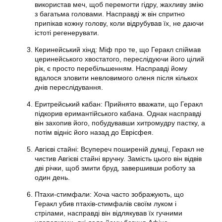
використав меч, щоб перемогти гідру, жахливу змію
з багатьма головами. Насправді ж він спритно
припікав кожну голову, коли відрубував їх, не даючи
істоті регенерувати.
Керинейський хінд: Міф про те, що Геракл спіймав
церинейського хвостатого, переслідуючи його цілий
рік, є просто перебільшенням. Насправді йому
вдалося зловити невловимого оленя після кількох
днів переслідування.
Еритрейський кабан: Прийнято вважати, що Геракл
підкорив еримантійського кабана. Однак насправді
він захопив його, побудувавши хитромудру пастку, а
потім відніс його назад до Еврісфея.
Авгієві стайні: Всупереч поширеній думці, Геракл не
чистив Авгієві стайні вручну. Замість цього він відвів
дві річки, щоб змити бруд, завершивши роботу за
один день.
Птахи-стимфали: Хоча часто зображують, що
Геракл убив птахів-стимфалів своїм луком і
стрілами, насправді він відлякував їх гучними