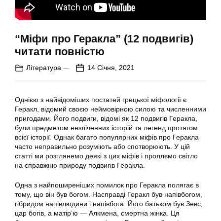
“Міфи про Геракла” (12 подвигів)
читати повністю
Література
14 Січня, 2021
Однією з найвідоміших постатей грецької міфології є
Геракл, відомий своєю неймовірною силою та численними
пригодами. Його подвиги, відомі як 12 подвигів Геракла,
були предметом незліченних історій та легенд протягом
всієї історії. Однак багато популярних міфів про Геракла
часто неправильно розуміють або спотворюють. У цій
статті ми розглянемо деякі з цих міфів і проллємо світло
на справжню природу подвигів Геракла.
Одна з найпоширеніших помилок про Геракла полягає в
тому, що він був богом. Насправді Геракл був напівбогом,
гібридом напівлюдини і напівбога. Його батьком був Зевс,
цар богів, а матір’ю — Алкмена, смертна жінка. Ця