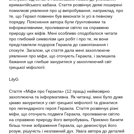
еримантійського кабана. Стаття розвінчує деякі поширені
помилкові уявлення про ці випробування, наприклад, про
те, що Геракл повинен був виконати їх усі в певному
порядку. Пояснення автора були ґрунтовними та
інформативними, проливаючи світло на справжню
природу цих міфів. Мені особливо сподобалося читати
про глибокий символізм цих робіт і про те, як вони
представляли подорож Геракла до самопізнання і
спокути. Загалом, ця стаття дала мені захоплююче
уявлення про міфи, що оточують Геракла, і залишила
бажання ще глибше зануритися у захоплюючий світ
грецької міфології.
LilyG
Стаття «Міфи про Геракла» (12 праць) неймовірно
захоплююча та інформативна. Як читачці, мені було дуже
цікаво зануритися у світ грецької міфології та дізнатися
про легендарного героя Геракла. Стаття розвінчує різні
міфи, що оточують подвиги Геракла, проливаючи світло
на справжню природу його випробувань. Приємно бачити
більш точне зображення Геракла, що демонструє його
розум, рішучість і незламний дух. Увага автора до деталей