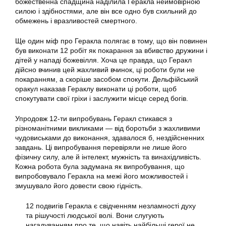
божественна спадщина наділила Геракла неймовірною
силою і здібностями, але він все одно був схильний до
обмежень і вразливостей смертного.
Ще один міф про Геракла полягає в тому, що він повинен
був виконати 12 робіт як покарання за вбивство дружини і
дітей у нападі божевілля. Хоча це правда, що Геракл
дійсно вчинив цей жахливий вчинок, ці роботи були не
покаранням, а скоріше засобом спокути. Дельфійський
оракул наказав Гераклу виконати ці роботи, щоб
спокутувати свої гріхи і заслужити місце серед богів.
Упродовж 12-ти випробувань Геракл стикався з
різноманітними викликами — від боротьби з жахливими
чудовиськами до виконання, здавалося б, нездійсненних
завдань. Ці випробування перевіряли не лише його
фізичну силу, але й інтелект, мужність та винахідливість.
Кожна робота була задумана як випробування, що
випробовувало Геракла на межі його можливостей і
змушувало його довести свою гідність.
12 подвигів Геракла є свідченням незламності духу
та рішучості людської волі. Вони слугують
нагадуванням про те, що навіть найбільші герої не