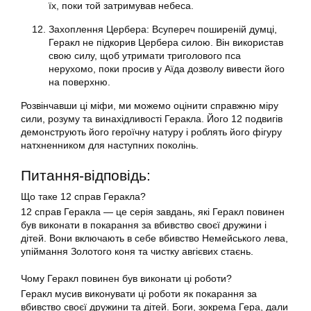
їх, поки той затримував небеса.
Захоплення Цербера: Всупереч поширеній думці,
Геракл не підкорив Цербера силою. Він використав
свою силу, щоб утримати триголового пса
нерухомо, поки просив у Аїда дозволу вивести його
на поверхню.
Розвінчавши ці міфи, ми можемо оцінити справжню міру
сили, розуму та винахідливості Геракла. Його 12 подвигів
демонструють його героїчну натуру і роблять його фігуру
натхненником для наступних поколінь.
Питання-відповідь:
Що таке 12 справ Геракла?
12 справ Геракла — це серія завдань, які Геракл повинен
був виконати в покарання за вбивство своєї дружини і
дітей. Вони включають в себе вбивство Немейського лева,
упіймання Золотого коня та чистку авгієвих стаєнь.
Чому Геракл повинен був виконати ці роботи?
Геракл мусив виконувати ці роботи як покарання за
вбивство своєї дружини та дітей. Боги, зокрема Гера, дали