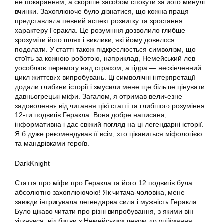
не покаранням, а скоріше засобом спокути за його минулі
вчинки. Захоплююче було дізнатися, що кожна праця
представляла певний аспект розвитку та зростання
характеру Геракла. Це розуміння дозволило глибше
зрозуміти його шлях і виклики, які йому довелося
подолати. У статті також підкреслюється символізм, що
стоїть за кожною роботою, наприклад, Немейський лев
уособлює перемогу над страхом, а гідра — нескінченний
цикл життєвих випробувань. Ці символічні інтерпретації
додали глибини історії і змусили мене ще більше цінувати
давньогрецькі міфи. Загалом, я отримав величезне
задоволення від читання цієї статті та глибшого розуміння
12-ти подвигів Геракла. Вона добре написана,
інформативна і дає свіжий погляд на ці легендарні історії.
Я б дуже рекомендував її всім, хто цікавиться міфологією
та мандрівками героїв.
DarkKnight
Стаття про міфи про Геракла та його 12 подвигів була
абсолютно захоплюючою! Як читача-чоловіка, мене
завжди інтригувала легендарна сила і мужність Геракла.
Було цікаво читати про різні випробування, з якими він
зіткнувся, від битви з Немейським левом до упіймання