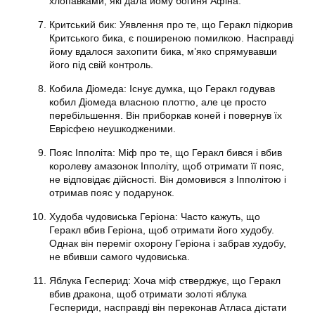
хлопавками, які дала йому богиня Афіна.
Критський бик: Уявлення про те, що Геракл підкорив
Критського бика, є поширеною помилкою. Насправді
йому вдалося захопити бика, м’яко спрямувавши
його під свій контроль.
Кобила Діомеда: Існує думка, що Геракл годував
кобил Діомеда власною плоттю, але це просто
перебільшення. Він приборкав коней і повернув їх
Еврісфею неушкодженими.
Пояс Іпполіта: Міф про те, що Геракл бився і вбив
королеву амазонок Іпполіту, щоб отримати її пояс,
не відповідає дійсності. Він домовився з Іпполітою і
отримав пояс у подарунок.
Худоба чудовиська Геріона: Часто кажуть, що
Геракл вбив Геріона, щоб отримати його худобу.
Однак він переміг охорону Геріона і забрав худобу,
не вбивши самого чудовиська.
Яблука Гесперид: Хоча міф стверджує, що Геракл
вбив дракона, щоб отримати золоті яблука
Геспериди, насправді він переконав Атласа дістати