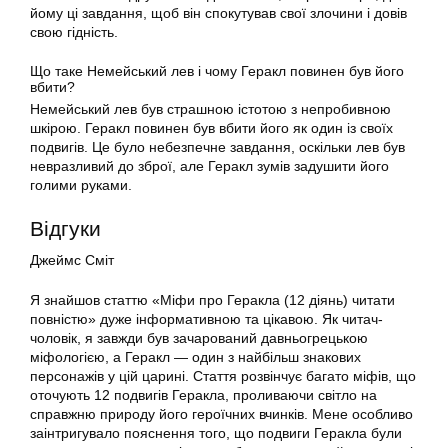
йому ці завдання, щоб він спокутував свої злочини і довів
свою гідність.
Що таке Немейський лев і чому Геракл повинен був його
вбити?
Немейський лев був страшною істотою з непробивною
шкірою. Геракл повинен був вбити його як один із своїх
подвигів. Це було небезпечне завдання, оскільки лев був
невразливий до зброї, але Геракл зумів задушити його
голими руками.
Відгуки
Джеймс Сміт
Я знайшов статтю «Міфи про Геракла (12 діянь) читати
повністю» дуже інформативною та цікавою. Як читач-
чоловік, я завжди був зачарований давньогрецькою
міфологією, а Геракл — один з найбільш знакових
персонажів у цій царині. Стаття розвінчує багато міфів, що
оточують 12 подвигів Геракла, проливаючи світло на
справжню природу його героїчних вчинків. Мене особливо
заінтригувало пояснення того, що подвиги Геракла були