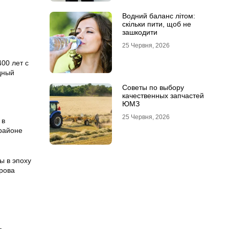
Водний баланс літом:
скільки пити, щоб не
зашкодити
и
25 Червня, 2026
00 лет с
дный
Советы по выбору
качественных запчастей
ЮМЗ
25 Червня, 2026
 в
 районе
ы в эпоху
рова