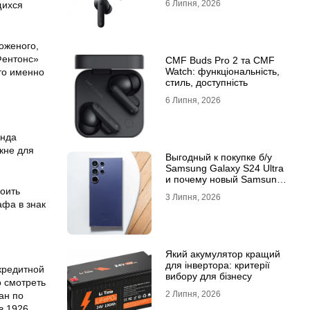
6 Липня, 2026
щихся
оженого,
Фентонс»
CMF Buds Pro 2 та CMF
Watch: функціональність,
что именно
стиль, доступність
6 Липня, 2026
анда
кне для
Выгодный к покупке б/у
Samsung Galaxy S24 Ultra
и почему новый Samsung
Galaxy S25 Ultra признан
роить
3 Липня, 2026
лучшим
афа в знак
Який акумулятор кращий
для інвертора: критерії
кредитной
вибору для бізнесу
о смотреть
2 Липня, 2026
ан по
в 1926