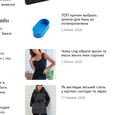
 вывеска
ТОП причин выбрать
купели для бань из
тайн
полипропилена
го
1 Липня, 2026
. Замок
Чому слід обрати зручні та
сто
якісні жіночі нічні сорочки
и с тех
1 Липня, 2026
и и
Як виглядає міський стиль
быть
у куртках сьогодні та зараз
мов
27 Червня, 2026
студия
ыто.