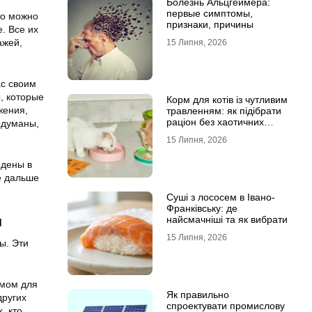
Болезнь Альцгеймера:
первые симптомы,
то можно
признаки, причины
. Все их
ажей,
15 Липня, 2026
с своим
, которые
Корм для котів із чутливим
жения,
травленням: як підібрати
раціон без хаотичних
ыдуманы,
експериментів
15 Липня, 2026
едены в
е дальше
Суші з лососем в Івано-
Франківську: де
ы
найсмачніші та як вибрати
15 Липня, 2026
ы. Эти
омом для
Як правильно
других
спроектувати промислову
, кто