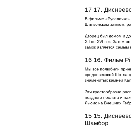
17 17. Диснеев
В фильме «Русалочка» 
Шильонским замком, ра
Дворец был домом и до
XII по XVI век. Затем 
замок является самым
16 16. Фильм P
Мы все полюбили принц
средневековой Шотланд
знаменитых камней Ка
Эти крестообразно рас
позднего неолита и на
Льюис на Внешних Гебр
15 15. Диснеев
Шамбор