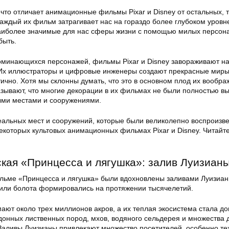
 что отличает анимационные фильмы Pixar и Disney от остальных, 
 каждый их фильм затрагивает нас на гораздо более глубоком уровне
аиболее значимые для нас сферы жизни с помощью милых персон
быть.
минающихся персонажей, фильмы Pixar и Disney завораживают на
Их иллюстраторы и цифровые инженеры создают прекрасные миры
ично. Хотя мы склонны думать, что это в основном плод их вообра
зывают, что многие декорации в их фильмах не были полностью в
ыми местами и сооружениями.
еальных мест и сооружений, которые были великолепно воспроизв
которых культовых анимационных фильмах Pixar и Disney. Читайт
ская «Принцесса и лягушка»: залив Луизиан
льме «Принцесса и лягушка» были вдохновлены заливами Луизиан
или болота формировались на протяжении тысячелетий.
ают около трех миллионов акров, а их теплая экосистема стала д
донных лиственных пород, мхов, водяного сельдерея и множества 
Заливы Луизианы привлекают множество посетителей, особенно тех