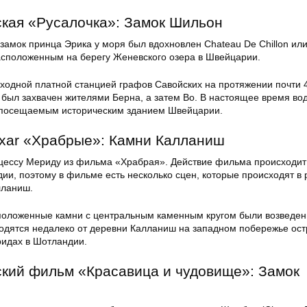
ская «Русалочка»: Замок Шильон
замок принца Эрика у моря был вдохновлен Chateau De Chillon ил
сположенным на берегу Женевского озера в Швейцарии.
ходной платной станцией графов Савойских на протяжении почти 4
он был захвачен жителями Берна, а затем Во. В настоящее время во
 посещаемым историческим зданием Швейцарии.
ixar «Храбрые»: Камни Калланиш
ессу Мериду из фильма «Храбрая». Действие фильма происходит
ии, поэтому в фильме есть несколько сцен, которые происходят в
лланиш.
положенные камни с центральным каменным кругом были возведен
ходятся недалеко от деревни Калланиш на западном побережье ост
идах в Шотландии.
ский фильм «Красавица и чудовище»: Замок