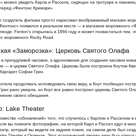
» можно увидеть Карла и Рассела, сидящих на тротуаре и лакомя
перед «Фентонс Кримэри».
то создатель фильма просто нарисовал воображаемый магазин мор
Фентонс» появился в реальном месте — в магазине мороженого «
енде. Fenton’s открылась в 1894 году и может похвастаться тем, 
ус мороженого Rocky Road.
ская «Заморозка»: Церковь Святого Олафа
 в причудливой часовне, а вдохновение для создания часовни ком
ии — в церкви Святого Олафа. Церковь была построена Кнутом Кви
 Маргарет Софии Грин.
хотела продолжать исповедовать свою веру, и Кнут пообещал пост
Грин рано умерла, но Кнут все равно построил церковь Святого Ол
лнение своего обещания.
p: Lake Theater
ожество «обновлений» того, что случилось с Карлом и Расселом в 
сли вы помните фотографию, на которой Карл и Рассел идут в кин
еатр, который вы видите на заднем плане, на самом деле был созд
ake Theater в Окленде. Этот исторический дворец кино был открыт 