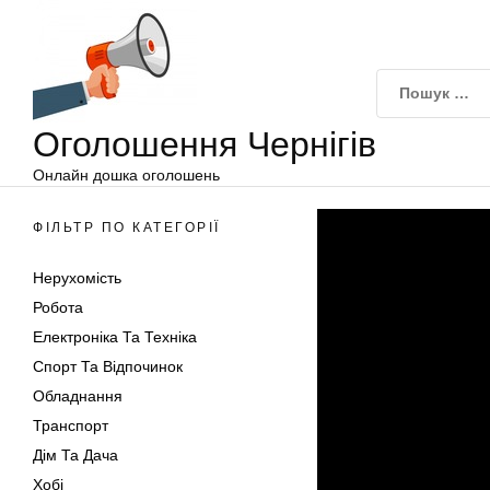
Оголошення
Перейти
Чернігів
до
вмісту
Оголошення Чернігів
Онлайн дошка оголошень
ФІЛЬТР ПО КАТЕГОРІЇ
Нерухомість
Робота
Електроніка Та Техніка
Спорт Та Відпочинок
Обладнання
Транспорт
Дім Та Дача
Хобі