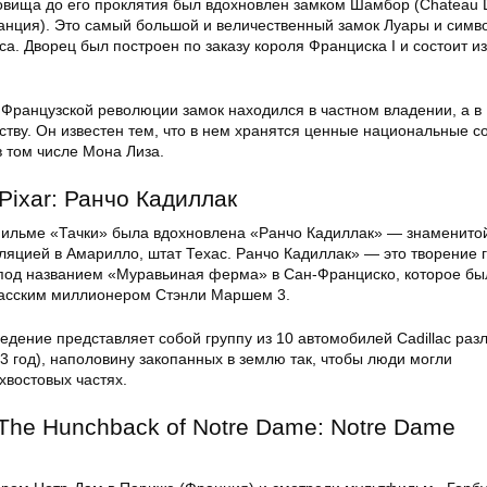
вища до его проклятия был вдохновлен замком Шамбор (Chateau 
анция). Это самый большой и величественный замок Луары и симв
а. Дворец был построен по заказу короля Франциска I и состоит из
Французской революции замок находился в частном владении, а в 1
ству. Он известен тем, что в нем хранятся ценные национальные 
в том числе Мона Лиза.
 Pixar: Ранчо Кадиллак
фильме «Тачки» была вдохновлена «Ранчо Кадиллак» — знаменито
ляцией в Амарилло, штат Техас. Ранчо Кадиллак» — это творение 
 под названием «Муравьиная ферма» в Сан-Франциско, которое бы
асским миллионером Стэнли Маршем 3.
едение представляет собой группу из 10 автомобилей Cadillac раз
3 год), наполовину закопанных в землю так, чтобы люди могли
хвостовых частях.
 The Hunchback of Notre Dame: Notre Dame