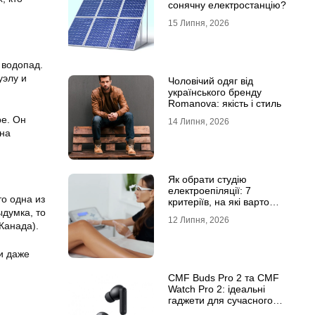
сонячну електростанцію?
15 Липня, 2026
 водопад.
уэлу и
Чоловічий одяг від
українського бренду
Romanova: якість і стиль
е. Он
14 Липня, 2026
 на
Як обрати студію
електроепіляції: 7
то одна из
критеріїв, на які варто
думка, то
звернути увагу
12 Липня, 2026
Канада).
ли даже
CMF Buds Pro 2 та CMF
Watch Pro 2: ідеальні
гаджети для сучасного
користувача