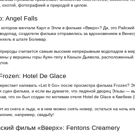
, охотой, фотографией и природой в целом.
p: Angel Falls
 котором мечтали Карл и Элли в фильме «Вверх»? Да, это Райский
 водопад, создатели фильма отправились за вдохновением в Венес
нхель в штате Боливар.
 природы считается самым высоким непрерывным водопадом в мир
лины у вершины горы Ауян-тепу в Каньон Дьявола, расположенный
утов.
 Frozen: Hotel De Glace
 перестает напевать «Let It Go» после просмотра фильма Frozen? Э
сцен фильма, и если вы думаете, что ледяной дворец Эльзы — вы
нав, что он был создан по мотивам отеля Hotel de Glace в Квебеке (
т из снега и льда, и в нем можно снять номер, остаться на ночь и
монию, например, свадьбу!
вский фильм «Вверх»: Fentons Creamery