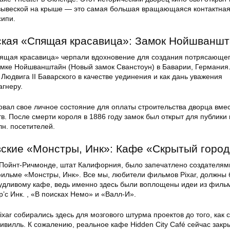
 вывеской на крыше — это самая большая вращающаяся контактная
сипи.
ская «Спящая красавица»: Замок Нойшванш
ящая красавица» черпали вдохновение для создания потрясающе
замке Нойшванштайн (Новый замок Сванстоун) в Баварии, Германия
 Людвига II Баварского в качестве уединения и как дань уважения
агнеру.
овал свое личное состояние для оплаты строительства дворца вме
в. После смерти короля в 1886 году замок был открыт для публики 
н. посетителей.
вские «Монстры, Инк»: Кафе «Скрытый город
Пойнт-Ричмонде, штат Калифорния, было запечатлено создателям
фильме «Монстры, Инк». Все мы, любители фильмов Pixar, должны 
удливому кафе, ведь именно здесь были воплощены идеи из филь
’с Инк. , «В поисках Немо» и «Валл-И».
xar собирались здесь для мозгового штурма проектов до того, как 
ивилль. К сожалению, реальное кафе Hidden City Café сейчас закр