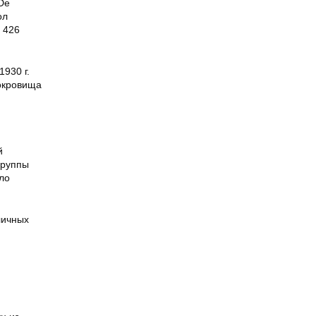
De
ол
 426
930 г.
сокровища
й
группы
ло
личных