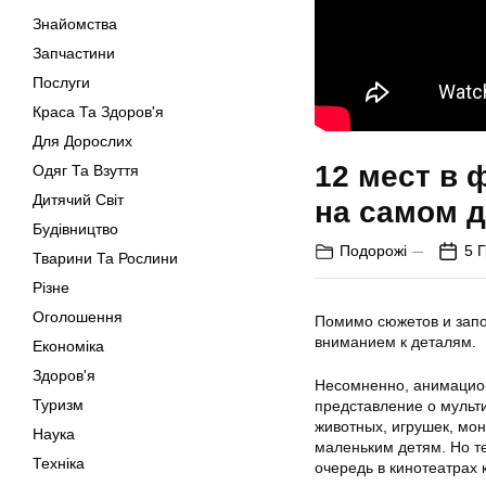
Знайомства
Запчастини
Послуги
Краса Та Здоров'я
Для Дорослих
12 мест в 
Одяг Та Взуття
Дитячий Світ
на самом д
Будівництво
Подорожі
5 
Тварини Та Рослини
Різне
Оголошення
Помимо сюжетов и запо
вниманием к деталям.
Економіка
Здоров'я
Несомненно, анимацион
Туризм
представление о мульт
животных, игрушек, мон
Наука
маленьким детям. Но те
Техніка
очередь в кинотеатрах 