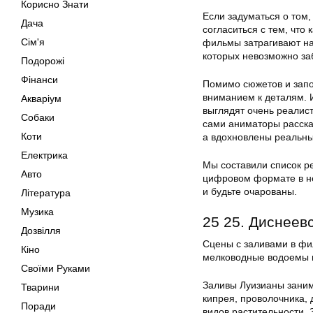
Корисно Знати
Если задуматься о том,
Дача
согласиться с тем, что
Сім'я
фильмы затрагивают н
которых невозможно за
Подорожі
Фінанси
Помимо сюжетов и запо
вниманием к деталям. 
Акваріум
выглядят очень реалист
Собаки
сами аниматоры расска
Коти
а вдохновлены реальн
Електрика
Мы составили список р
Авто
цифровом формате в не
и будьте очарованы.
Література
Музика
25 25. Диснеев
Дозвілля
Сцены с заливами в фи
Кіно
мелководные водоемы 
Своїми Руками
Заливы Луизианы заним
Тварини
кипрея, проволочника, 
Поради
видов растительности. 