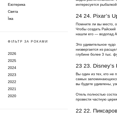
Езотерика
интересуется рыбалкой
Свята
24 24. Pixar’s U
Їжа
Помните ли вы место, о
Чтобы создать Райский
нашли его — водопад А
ФІЛЬТР ЗА РОКАМИ
Это удивительное чудо
низвергается из расще
2026
глубине более 3 тыс. ф
2025
23 23. Disney’s
2024
Вы один из тех, кто не
2023
самых запоминающихся 
2022
вы будете удивлены, уз
2021
Отель полностью состои
2020
провести частную цере
22 22. Пиксаро