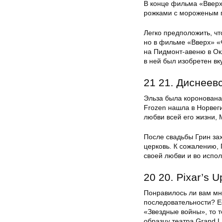
В конце фильма «Вверх
рожками с мороженым 
Легко предположить, ч
но в фильме «Вверх» «
на Пидмонт-авеню в Окл
в ней был изобретен вк
21 21. Диснеев
Эльза была коронована
Frozen нашла в Норвег
любви всей его жизни,
После свадьбы Грин за
церковь. К сожалению, 
своей любви и во испо
20 20. Pixar’s U
Понравилось ли вам мн
последовательности? Е
«Звездные войны», то т
образцу театра Grand L