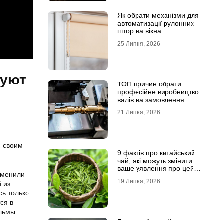
Як обрати механізми для
автоматизації рулонних
штор на вікна
25 Липня, 2026
вуют
ТОП причин обрати
професійне виробництво
валів на замовлення
21 Липня, 2026
с своим
9 фактів про китайський
чай, які можуть змінити
ваше уявлення про цей
зменили
напій
19 Липня, 2026
 из
сь только
ся в
льмы.