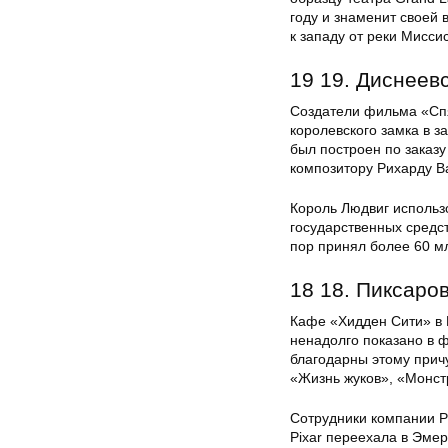
году и знаменит своей
к западу от реки Мисси
19 19. Диснеев
Создатели фильма «Сп
королевского замка в 
был построен по заказу
композитору Рихарду В
Король Людвиг использ
государственных средст
пор принял более 60 мл
18 18. Пиксаро
Кафе «Хидден Сити» в 
ненадолго показано в 
благодарны этому прич
«Жизнь жуков», «Монстр
Сотрудники компании Pi
Pixar переехала в Эмер