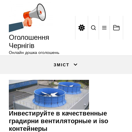
Оголошення
Перейти
Чернігів
до
вмісту
Оголошення
Чернігів
Онлайн дошка оголошень
ЗМІСТ
Инвестируйте в качественные
градирни вентиляторные и iso
контейнеры