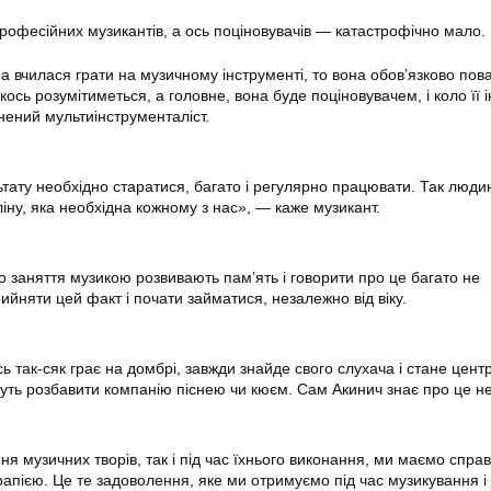
професійних музикантів, а ось поціновувачів — катастрофічно мало.
а вчилася грати на музичному інструменті, то вона обов’язково по
кось розумітиметься, а головне, вона буде поціновувачем, і коло її і
ений мультиінструменталіст.
тату необхідно старатися, багато і регулярно працювати. Так люди
іну, яка необхідна кожному з нас», — каже музикант.
 заняття музикою розвивають пам’ять і говорити про це багато не
ийняти цей факт і почати займатися, незалежно від віку.
ь так-сяк грає на домбрі, завжди знайде свого слухача і стане цент
уть розбавити компанію піснею чи кюєм. Сам Акинич знає про це не 
ня музичних творів, так і під час їхнього виконання, ми маємо справ
рапією. Це те задоволення, яке ми отримуємо під час музикування і