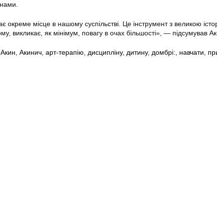
нами.
є окреме місце в нашому суспільстві. Це інструмент з великою істор
му, викликає, як мінімум, повагу в очах більшості», — підсумував А
,
Акин
,
Акинич
,
арт-терапію
,
дисципліну
,
дитину
,
домбрі:
,
навчати
,
пр