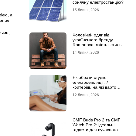
сонячну електростанцію?
15 Липня, 2026
ією, а
кинич.
ичин
,
Чоловічий одяг від
українського бренду
Romanova: якість і стиль
14 Липня, 2026
Як обрати студію
електроепіляції: 7
критеріїв, на які варто
звернути увагу
12 Липня, 2026
CMF Buds Pro 2 та CMF
Watch Pro 2: ідеальні
гаджети для сучасного
користувача