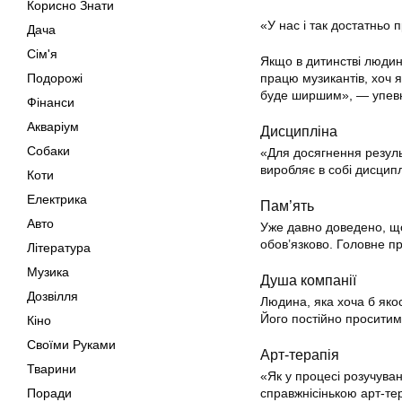
Корисно Знати
«У нас і так достатньо 
Дача
Сім'я
Якщо в дитинстві людин
Подорожі
працю музикантів, хоч я
буде ширшим», — упевн
Фінанси
Акваріум
Дисципліна
Собаки
«Для досягнення резуль
виробляє в собі дисципл
Коти
Електрика
Пам’ять
Авто
Уже давно доведено, що
обов’язково. Головне пр
Література
Музика
Душа компанії
Дозвілля
Людина, яка хоча б якос
Його постійно проситим
Кіно
Своїми Руками
Арт-терапія
Тварини
«Як у процесі розучуван
Поради
справжнісінькою арт-те