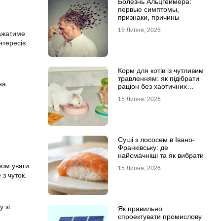
Болезнь Альцгеймера:
первые симптомы,
признаки, причины
15 Липня, 2026
важатиме
нтересів
Корм для котів із чутливим
травленням: як підібрати
на
раціон без хаотичних
експериментів
15 Липня, 2026
Суші з лососем в Івано-
Франківську: де
найсмачніші та як вибрати
ром уваги.
15 Липня, 2026
з чуток.
у зі
Як правильно
спроектувати промислову