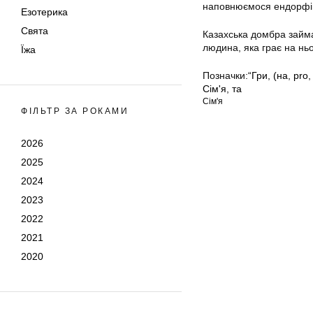
наповнюємося ендорфі
Езотерика
Свята
Казахська домбра займа
людина, яка грає на ньо
Їжа
Позначки:
“Гри
,
(на
,
pro
Сім'я
,
та
Сім'я
ФІЛЬТР ЗА РОКАМИ
2026
2025
2024
2023
2022
2021
2020