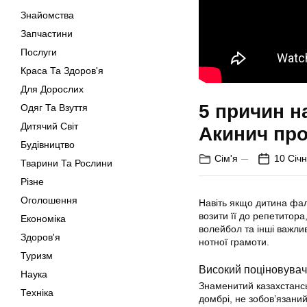
Знайомства
Запчастини
Послуги
Краса Та Здоров'я
Для Дорослих
5 причин н
Одяг Та Взуття
Дитячий Світ
Акинич про
Будівництво
Сім'я
10 Січн
Тварини Та Рослини
Різне
Оголошення
Навіть якщо дитина фал
возити її до репетитора,
Економіка
волейбол та інші важли
Здоров'я
нотної грамоти.
Туризм
Високий поціновувач
Наука
Знаменитий казахстансь
Техніка
домбрі, не зобов’язаний