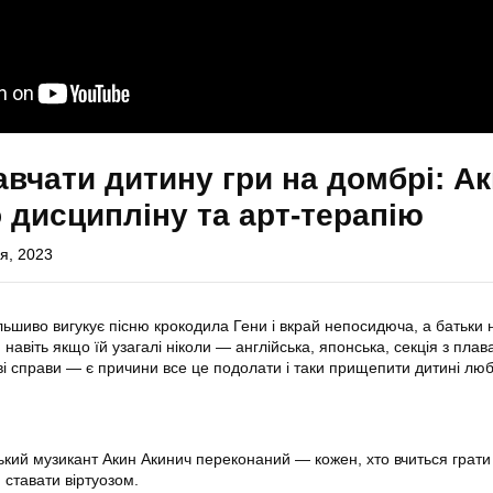
авчати дитину гри на домбрі: А
 дисципліну та арт-терапію
я, 2023
ьшиво вигукує пісню крокодила Гени і вкрай непосидюча, а батьки 
 навіть якщо їй узагалі ніколи — англійська, японська, секція з плав
ві справи — є причини все це подолати і таки прищепити дитині лю
кий музикант Акин Акинич переконаний — кожен, хто вчиться грати
 ставати віртуозом.