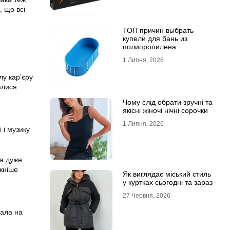
, що всі
ТОП причин выбрать
купели для бань из
полипропилена
1 Липня, 2026
лу кар’єру
алися
Чому слід обрати зручні та
якісні жіночі нічні сорочки
1 Липня, 2026
 і музику
ла дуже
жніше
Як виглядає міський стиль
у куртках сьогодні та зараз
27 Червня, 2026
чала на