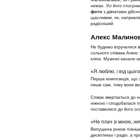
немає. Усі його стосун
фото
з дівчатами дійсн
щасливим, як, наприклад
радісніший.
Алекс Малинов
Не будемо втручатися в
сольного співака Алекс
кліпи. Музичні канали з
«Я люблю, і від цьог
Перша композиція, що з
пише сам, тому вони ви
Співак звертається до н
ніжною і сподобалася п
поставилися до його ос
«Не плач зі мною, н
Випущена роком пізніше
дискотеках і радіо, а п