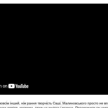
зовсім інший, ніж рання творчість Саші. Малиновського просто не вп
очка замість костюма, стильна зачіска і подача. Простежуються нот