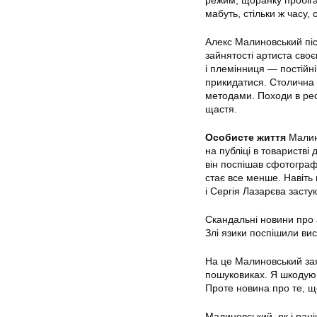
режим, щоранку пробігає
мабуть, стільки ж часу, с
Алекс Малиновський пісн
зайнятості артиста своє
і племінниця — постійні
прикидатися. Столична 
методами. Походи в рес
щастя.
Особисте життя
Малино
на публіці в товаристві
він поспішав сфотограф
стає все менше. Навіть 
і Сергія Лазарєва засту
Скандальні новини про 
Злі язики поспішили ви
На це Малиновський зая
пошуковиках. Я шкодую т
Проте новина про те, щ
Малиновський, як і рані