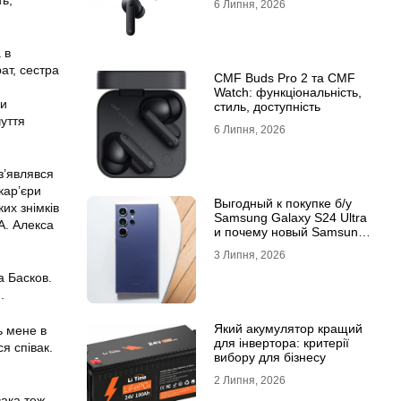
ть,
6 Липня, 2026
 в
ат, сестра
CMF Buds Pro 2 та CMF
Watch: функціональність,
ми
стиль, доступність
чуття
6 Липня, 2026
з’являвся
кар’єри
Выгодный к покупке б/у
их знімків
Samsung Galaxy S24 Ultra
А. Алекса
и почему новый Samsung
Galaxy S25 Ultra признан
3 Липня, 2026
лучшим
а Басков.
.
Який акумулятор кращий
ь мене в
для інвертора: критерії
я співак.
вибору для бізнесу
2 Липня, 2026
вака теж