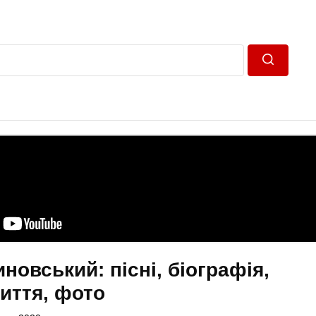
Пошук
новський: пісні, біографія,
иття, фото