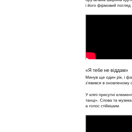
і його фірмовий погляд 
«Я тебе не віддам»
Минув ще один рік, і ф
з’явився в оновленому 
У кліпі присутні елемен
танці». Слова та музика
а голос стійкішим.