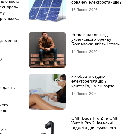
стало мало
сонячну електростанцію?
«Песняров»
15 Липня, 2026
ому
і співака.
Чоловічий одяг від
українського бренду
 домисли
Romanova: якість і стиль
14 Липня, 2026
 у
Як обрати студію
електроепіляції: 7
критеріїв, на які варто
глядають
звернути увагу
12 Липня, 2026
його
лила
CMF Buds Pro 2 та CMF
Watch Pro 2: ідеальні
гаджети для сучасного
шує
користувача