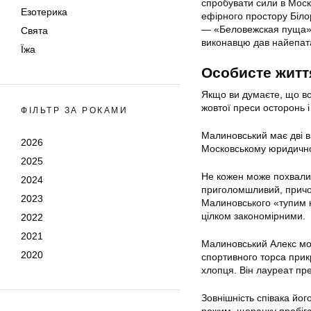
спробувати сили в Моск
Езотерика
ефірного простору Білор
— «Беловежская пуща».
Свята
виконавцю дав найепата
Їжа
Особисте житт
Якщо ви думаєте, що в
жовтої преси осторонь і
ФІЛЬТР ЗА РОКАМИ
Малиновський має дві в
2026
Московському юридичному
2025
Не кожен може похвали
2024
приголомшливий, причом
2023
Малиновського «тупим к
цілком закономірними.
2022
2021
Малиновський Алекс мож
2020
спортивного торса прик
хлопця. Він лауреат пр
Зовнішність співака йог