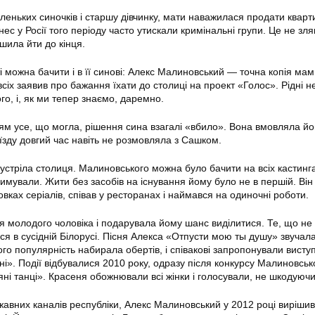
еньких синочків і старшу дівчинку, мати наважилася продати кварти
нес у Росії того періоду часто утискали кримінальні групи. Це не зл
ішила йти до кінця.
і можна бачити і в її синові: Алекс Малиновський — точна копія мам
сіх заявив про бажання їхати до столиці на проект «Голос». Рідні н
о, і, як ми тепер знаємо, даремно.
тям усе, що могла, рішення сина взагалі «вбило». Вона вмовляла йо
’їзду довгий час навіть не розмовляла з Сашком.
зустріла столиця. Малиновського можна було бачити на всіх кастинг
имували. Жити без засобів на існування йому було не в першій. Він
овках серіалів, співав у ресторанах і наймався на одиночні роботи.
 молодого чоловіка і подарувала йому шанс виділитися. Те, що не
ся в сусідній Білорусі. Пісня Алекса «Отпусти мою ты душу» звучала
ого популярність набирала обертів, і співакові запропонували виступ
і». Події відбувалися 2010 року, одразу після конкурсу Малиновськ
ні танці». Красеня обожнювали всі жінки і голосували, не шкодуюч
авних каналів республіки, Алекс Малиновський у 2012 році вирішив