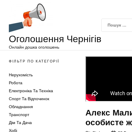
Оголошення
Перейти
Чернігів
до
вмісту
Оголошення Чернігів
Онлайн дошка оголошень
ФІЛЬТР ПО КАТЕГОРІЇ
Нерухомість
Робота
Електроніка Та Техніка
Спорт Та Відпочинок
Обладнання
Алекс Мали
Транспорт
особисте ж
Дім Та Дача
Хобі