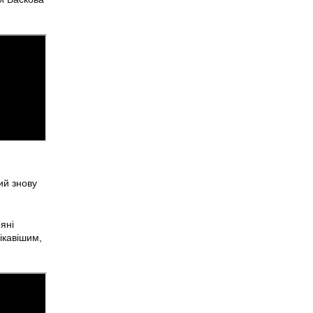
ий знову
ряні
ікавішим,