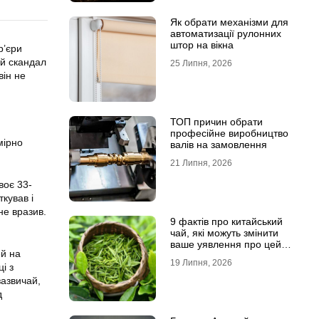
Як обрати механізми для
автоматизації рулонних
штор на вікна
р’єри
ій скандал
25 Липня, 2026
він не
ТОП причин обрати
професійне виробництво
мірно
валів на замовлення
21 Липня, 2026
воє 33-
кував і
не вразив.
9 фактів про китайський
чай, які можуть змінити
ваше уявлення про цей
й на
напій
19 Липня, 2026
і з
зазвичай,
д