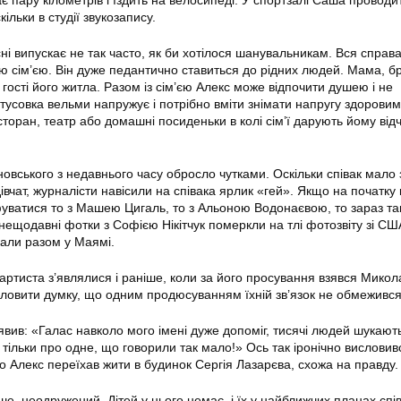
 пару кілометрів і їздить на велосипеді. У спортзалі Саша проводи
кільки в студії звукозапису.
і випускає не так часто, як би хотілося шанувальникам. Вся справа
ю сім’єю. Він дуже педантично ставиться до рідних людей. Мама, бр
 гості його житла. Разом із сім’єю Алекс може відпочити душею і не
тусовка вельми напружує і потрібно вміти знімати напругу здорови
торан, театр або домашні посиденьки в колі сім’ї дарують йому від
вського з недавнього часу обросло чутками. Оскільки співак мало 
 дівчат, журналісти навісили на співака ярлик «гей». Якщо на початку 
уватися то з Машею Цигаль, то з Альоною Водонаєвою, то зараз так
нещодавні фотки з Софією Нікітчук померкли на тлі фотозвіту зі СШ
кали разом у Маямі.
артиста з’являлися і раніше, коли за його просування взявся Микол
словити думку, що одним продюсуванням їхній зв’язок не обмежився
вив: «Галас навколо мого імені дуже допоміг, тисячі людей шукают
ільки про одне, що говорили так мало!» Ось так іронічно висловивс
о Алекс переїхав жити в будинок Сергія Лазарєва, схожа на правду.
ше, неодружений. Дітей у нього немає, і їх у найближчих планах спі