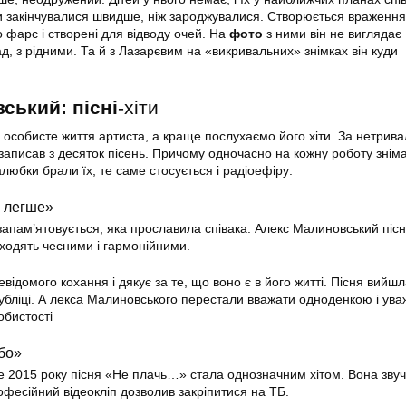
ки закінчувалися швидше, ніж зароджувалися. Створюється враження
о фарс і створені для відводу очей. На
фото
з ними він не виглядає
, з рідними. Та й з Лазарєвим на «викривальних» знімках він куди
ський: пісні
-хіти
 особисте життя артиста, а краще послухаємо його хіти. За нетрива
 записав з десяток пісень. Причому одночасно на кожну роботу знім
алюбки брали їх, те саме стосується і радіоефіру:
о легше»
апам’ятовується, яка прославила співака. Алекс Малиновський пісні
ходять чесними і гармонійними.
евідомого кохання і дякує за те, що воно є в його житті. Пісня вийш
убліці. А лекса Малиновського перестали вважати одноденкою і ува
обистості
ебо»
 2015 року пісня «Не плачь…» стала однозначним хітом. Вона зву
рофесійний відеокліп дозволив закріпитися на ТБ.