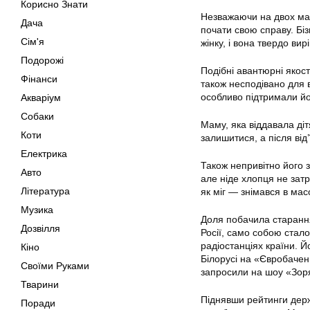
Корисно Знати
Незважаючи на двох мал
Дача
почати свою справу. Біз
Сім'я
жінку, і вона твердо вир
Подорожі
Подібні авантюрні якост
Фінанси
також несподівано для в
особливо підтримали йог
Акваріум
Собаки
Маму, яка віддавала ді
Коти
залишитися, а після від
Електрика
Також непривітно його 
Авто
але ніде хлопця не затр
Література
як міг — знімався в мас
Музика
Доля побачила старання
Дозвілля
Росії, само собою стало
радіостанціях країни. Й
Кіно
Білорусі на «Євробаченн
Своїми Руками
запросили на шоу «Зоря
Тварини
Піднявши рейтинги держ
Поради