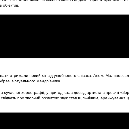
в об’єктив.
анати отримали новий хіт від улюбленого співака. Алекс Малиновськ
образі віртуального мандрівника.
ти сучасної хореографії, у пригоді став досвід артиста в проєкті «Зо
 свідчать про творчий розвиток: звук став щільнішим, аранжування ц