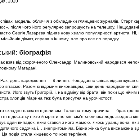
дня, 2020
півак, модель, обличчя з обкладинки глянцевих журналів. Старт ка
лос», після чого його регулярно запрошують на телешоу. Нещодавн
астю Сергія Лазарєва підняв нову хвилю популярності артиста. Ні, 
ільйонів дівчат, справа в іншому, але про все по порядку.
ський:
біографія
івак взяв від скороченого Олександр. Малиновський народився непо
олодному Магадані.
 Рак, день народження — 9 липня. Нещодавно співак відсвяткував с
ро вітаємо. Разом із відомим виконавцем, свій день народження свят
ста. Його звуть Григорій, і, на відміну від брата, він поки що нічим 
стра хлопців Марина теж була присутня на урочистості.
го складно назвати щасливим. Головна тому причина — брак гроше
ття в достатку ніхто й мріяти не міг: сім’я хлопчика ледь зводила кінц
ує один випадок, який стався з його мамою. Якось уранці вона, як 
 дитячого садочка і… знепритомніла. Бідна жінка була виснажена ві
. Ця подія стала кінцевою точкою терпіння.