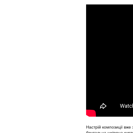
Настрій композиції вже 
брутальна шкіряна курт