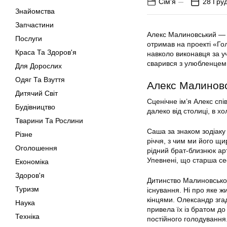
Сім'я
28 Гру
Знайомства
Запчастини
Алекс Малиновський — с
Послуги
отримав на проекті «Го
Краса Та Здоров'я
навколо виконавця за уч
сварився з улюбленцем м
Для Дорослих
Одяг Та Взуття
Алекс Малинов
Дитячий Світ
Сценічне ім’я Алекс сп
Будівництво
далеко від столиці, в х
Тварини Та Рослини
Саша за знаком зодіаку
Різне
річчя, з чим ми його щи
Оголошення
рідний брат-близнюк арти
Упевнені, що старша се
Економіка
Здоров'я
Дитинство Малиновсько
Туризм
існування. Ні про яке жи
кінцями. Олександр згад
Наука
привела їх із братом до
Техніка
постійного голодування