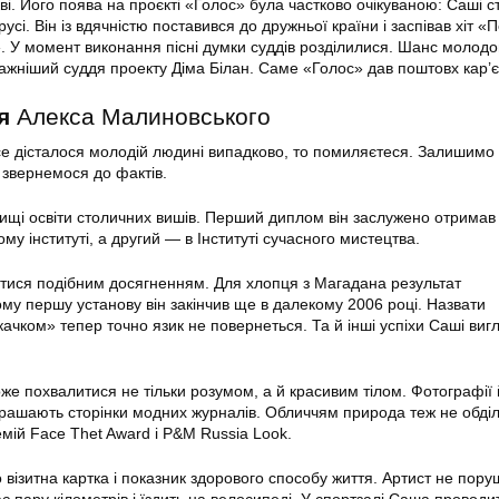
ві. Його поява на проєкті «Голос» була частково очікуваною: Саші 
усі. Він із вдячністю поставився до дружньої країни і заспівав хіт 
 У момент виконання пісні думки суддів розділилися. Шанс молод
жніший суддя проекту Діма Білан. Саме «Голос» дав поштовх кар’єр
я
Алекса Малиновського
се дісталося молодій людині випадково, то помиляєтеся. Залишимо
 звернемося до фактів.
ищі освіти столичних вишів. Перший диплом він заслужено отримав
 інституті, а другий — в Інституті сучасного мистецтва.
тися подібним досягненням. Для хлопця з Магадана результат
у першу установу він закінчив ще в далекому 2006 році. Назвати
ачком» тепер точно язик не повернеться. Та й інші успіхи Саші ви
е похвалитися не тільки розумом, а й красивим тілом. Фотографії 
рашають сторінки модних журналів. Обличчям природа теж не обді
емій Face Thet Award і P&M Russia Look.
о візитна картка і показник здорового способу життя. Артист не пору