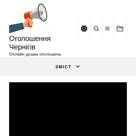
Оголошення
Перейти
Чернігів
до
вмісту
Оголошення
Чернігів
Онлайн дошка оголошень
ЗМІСТ