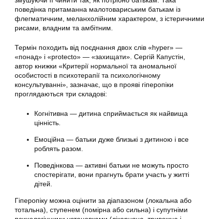
змушуючи її чинити так, як потрібно батькам. Така
поведінка притаманна малотовариським батькам із
флегматичним, меланхолійним характером, з істеричними
рисами, владним та амбітним.
Термін походить від поєднання двох слів «hyper» —
«понад» і «protecto» — «захищати». Сергій Капустін,
автор книжки «Критерії нормальної та аномальної
особистості в психотерапії та психологічному
консультуванні», зазначає, що в прояві гіперопіки
проглядаються три складові:
Когнітивна — дитина сприймається як найвища
цінність.
Емоційна — батьки дуже близькі з дитиною і все
роблять разом.
Поведінкова — активні батьки не можуть просто
спостерігати, вони прагнуть брати участь у житті
дітей.
Гіперопіку можна оцінити за діапазоном (локальна або
тотальна), ступенем (помірна або сильна) і супутніми