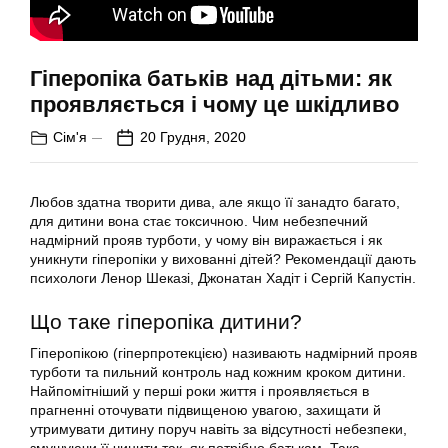
Гіперопіка батьків над дітьми: як
проявляється і чому це шкідливо
Сім'я
20 Грудня, 2020
Любов здатна творити дива, але якщо її занадто багато,
для дитини вона стає токсичною. Чим небезпечний
надмірний прояв турботи, у чому він виражається і як
уникнути гіперопіки у вихованні дітей? Рекомендації дають
психологи Ленор Шеказі, Джонатан Хадіт і Сергій Капустін.
Що таке гіперопіка дитини?
Гіперопікою (гіперпротекцією) називають надмірний прояв
турботи та пильний контроль над кожним кроком дитини.
Найпомітніший у перші роки життя і проявляється в
прагненні оточувати підвищеною увагою, захищати й
утримувати дитину поруч навіть за відсутності небезпеки,