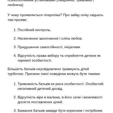
психологічними установками (лікарняна, тривожна і
любляча).
У чому проявляється гіперопіка? Про зайву опіку свідчать
такі прояви:
Постійний контроль.
Нескінченне захоплення і сліпа любов.
Придушення самостійності, ініціативи.
Відсутність права вибору та сприйняття дитини як
окремої особистості.
Більшість батьків неусвідомлено травмують дітей
турботою. Причини такої поведінки можуть бути такими:
Тривожність батьків як риса особистості. Особистий
негативний дитячий досвід.
Відсутність віри в малюка, в його сили і можливості
досягти поставлених цілей.
Бажання батьків завжди бути корисним і потрібним.