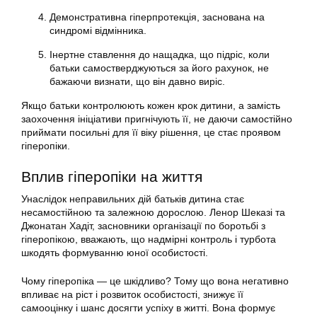
Демонстративна гіперпротекція, заснована на
синдромі відмінника.
Інертне ставлення до нащадка, що підріс, коли
батьки самостверджуються за його рахунок, не
бажаючи визнати, що він давно виріс.
Якщо батьки контролюють кожен крок дитини, а замість
заохочення ініціативи пригнічують її, не даючи самостійно
приймати посильні для її віку рішення, це стає проявом
гіперопіки.
Вплив гіперопіки на життя
Унаслідок неправильних дій батьків дитина стає
несамостійною та залежною дорослою. Ленор Шеказі та
Джонатан Хадіт, засновники організації по боротьбі з
гіперопікою, вважають, що надмірні контроль і турбота
шкодять формуванню юної особистості.
Чому гіперопіка — це шкідливо? Тому що вона негативно
впливає на ріст і розвиток особистості, знижує її
самооцінку і шанс досягти успіху в житті. Вона формує