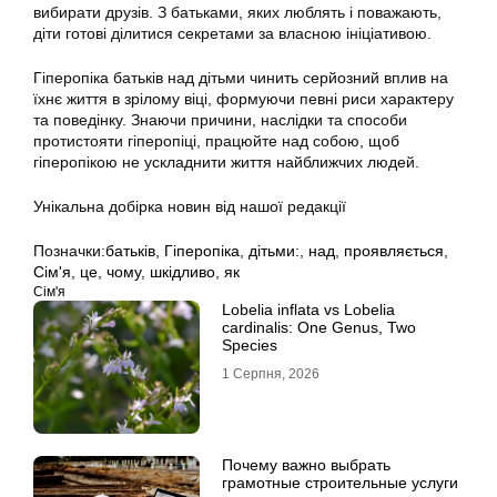
вибирати друзів. З батьками, яких люблять і поважають,
діти готові ділитися секретами за власною ініціативою.
Гіперопіка батьків над дітьми чинить серйозний вплив на
їхнє життя в зрілому віці, формуючи певні риси характеру
та поведінку. Знаючи причини, наслідки та способи
протистояти гіперопіці, працюйте над собою, щоб
гіперопікою не ускладнити життя найближчих людей.
Унікальна добірка новин від нашої редакції
Позначки:
батьків
,
Гіперопіка
,
дітьми:
,
над
,
проявляється
,
Сім'я
,
це
,
чому
,
шкідливо
,
як
Сім'я
Lobelia inflata vs Lobelia
cardinalis: One Genus, Two
Species
1 Серпня, 2026
Почему важно выбрать
грамотные строительные услуги