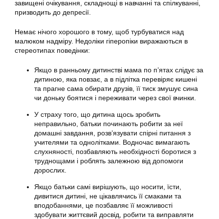
завищені очікування, складнощі в навчанні та спілкуванні,
призводить до депресії.
Немає нічого хорошого в тому, щоб турбуватися над
малюком надміру. Недоліки гіперопіки виражаються в
стереотипах поведінки:
Якщо в ранньому дитинстві мама по п’ятах слідує за
дитиною, яка повзає, а в підлітка перевіряє кишені
та прагне сама обирати друзів, її тиск змушує сина
чи доньку боятися і переживати через свої вчинки.
У страху того, що дитина щось зробить
неправильно, батьки починають робити за неї
домашні завдання, розв’язувати спірні питання з
учителями та однолітками. Водночас вимагають
слухняності, позбавляють необхідності боротися з
труднощами і роблять залежною від допомоги
дорослих.
Якщо батьки самі вирішують, що носити, їсти,
дивитися дитині, не цікавлячись її смаками та
вподобаннями, це позбавляє її можливості
здобувати життєвий досвід, робити та виправляти