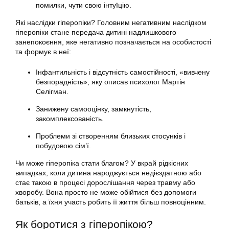
помилки, чути свою інтуїцію.
Які наслідки гіперопіки? Головним негативним наслідком
гіперопіки стане передача дитині надлишкового
занепокоєння, яке негативно позначається на особистості
та формує в неї:
Інфантильність і відсутність самостійності, «вивчену
безпорадність», яку описав психолог Мартін
Селігман.
Занижену самооцінку, замкнутість,
закомплексованість.
Проблеми зі створенням близьких стосунків і
побудовою сім’ї.
Чи може гіперопіка стати благом? У вкрай рідкісних
випадках, коли дитина народжується недієздатною або
стає такою в процесі дорослішання через травму або
хворобу. Вона просто не може обійтися без допомоги
батьків, а їхня участь робить її життя більш повноцінним.
Як боротися з гіперопікою?