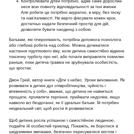
Контролювати дітей потрібно, адже саме дорослий
несе всю повноту відповідальності за їхні вчинки.
Але робити це потрібно акуратно, в міру, без тиску
та нав’язливості. Не варто фіксувати кожен крок,
достатньо надати безпечний простір для дій,
дозволити бувати наодинці з собою.
Батькам, які гіперопікають, потрібна допомога психолога
або глибока робота над собою. Можна дочекатися
настання підліткового віку, коли дитина самостійно відкине
токсичну турботу про неї, або почати виправляти помилки
раніше, поки дитяча травма не зруйнувала особистість,
що зростає.
Джон Грей, автор книги «Діти з небес. Уроки виховання. Як
розвивати в дитині дух співробітництва, чуйність і
впевненість у собі», вважає, що дитина не навчиться
прощати, проявляти терпіння, приймати недоліки, якщо
навколо всі бездоганні, як її ідеальні батьки. Їй потрібен
неідеальний світ, щоб рости й розвиватися.
Щоб дитина росла успішною і самостійною людиною,
подайте їй особистий приклад. Покажіть, як боротися зі
шкідливими звичками, безпечно пересуватися містом і