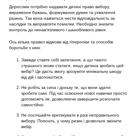
Дорослим потрібно надавати дитині право вибору,
вираження бажань, формування думки та ухвалення
рішень. Так вона навчиться нести відповідальність за
наслідки та виправляти помилки. Необхідно знизити
контроль до ненав’язливого і шанобливого рівня.
Ось кілька правил відмови від гіперопіки та способів
боротьби з нею:
Завжди ставте собі запитання, а що такого
страшного може статися, якщо дитина зробить цей
вибір? Це дасть змогу зрозуміти мінімальну шкоду
від дій і заспокоїтися.
Не робіть за сина і доньку те, що вони здатні
зробити самі. Під час освоєння нової навички просто
допоможіть їм, дозволяючи завершити розпочате
самостійно.
Не поспішайте критикувати в разі неправильного
вибору. Поясніть, у чому ризик і дозвольте змінити
вибір.