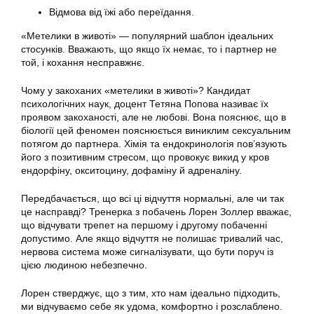
Відмова від їжі або переїдання.
«Метелики в животі» — популярний шаблон ідеальних
стосунків. Вважають, що якщо їх немає, то і партнер не
той, і кохання несправжнє.
Чому у закоханих «метелики в животі»? Кандидат
психологічних наук, доцент Тетяна Попова називає їх
проявом закоханості, але не любові. Вона пояснює, що в
біології цей феномен пояснюється виниклим сексуальним
потягом до партнера. Хімія та ендокринологія пов’язують
його з позитивним стресом, що провокує викид у кров
ендорфіну, окситоцину, дофаміну й адреналіну.
Передбачається, що всі ці відчуття нормальні, але чи так
це насправді? Тренерка з побачень Лорен Золлер вважає,
що відчувати трепет на першому і другому побаченні
допустимо. Але якщо відчуття не полишає тривалий час,
нервова система може сигналізувати, що бути поруч із
цією людиною небезпечно.
Лорен стверджує, що з тим, хто нам ідеально підходить,
ми відчуваємо себе як удома, комфортно і розслаблено.