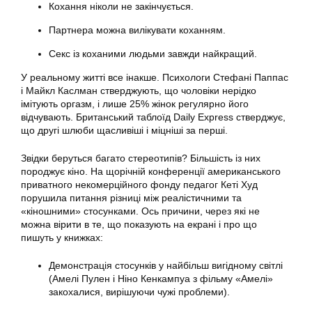
Кохання ніколи не закінчується.
Партнера можна вилікувати коханням.
Секс із коханими людьми завжди найкращий.
У реальному житті все інакше. Психологи Стефані Паппас
і Майкл Каслман стверджують, що чоловіки нерідко
імітують оргазм, і лише 25% жінок регулярно його
відчувають. Британський таблоїд Daily Express стверджує,
що другі шлюби щасливіші і міцніші за перші.
Звідки беруться багато стереотипів? Більшість із них
породжує кіно. На щорічній конференції американського
приватного некомерційного фонду педагог Кеті Худ
порушила питання різниці між реалістичними та
«кіношними» стосунками. Ось причини, через які не
можна вірити в те, що показують на екрані і про що
пишуть у книжках:
Демонстрація стосунків у найбільш вигідному світлі
(Амелі Пулен і Ніно Кенкампуа з фільму «Амелі»
закохалися, вирішуючи чужі проблеми).