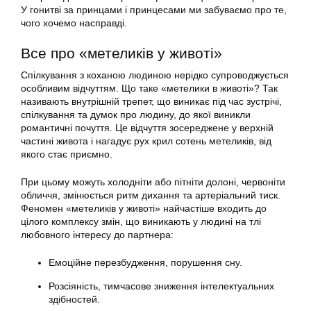
У гонитві за принцами і принцесами ми забуваємо про те,
чого хочемо насправді.
Все про «метеликів у животі»
Спілкування з коханою людиною нерідко супроводжується
особливим відчуттям. Що таке «метелики в животі»? Так
називають внутрішній трепет, що виникає під час зустрічі,
спілкування та думок про людину, до якої виникли
романтичні почуття. Це відчуття зосереджене у верхній
частині живота і нагадує рух крил сотень метеликів, від
якого стає приємно.
При цьому можуть холодніти або пітніти долоні, червоніти
обличчя, змінюється ритм дихання та артеріальний тиск.
Феномен «метеликів у животі» найчастіше входить до
цілого комплексу змін, що виникають у людині на тлі
любовного інтересу до партнера:
Емоційне перезбудження, порушення сну.
Розсіяність, тимчасове зниження інтелектуальних
здібностей.