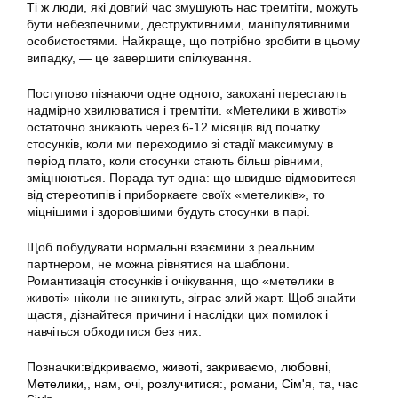
Ті ж люди, які довгий час змушують нас тремтіти, можуть
бути небезпечними, деструктивними, маніпулятивними
особистостями. Найкраще, що потрібно зробити в цьому
випадку, — це завершити спілкування.
Поступово пізнаючи одне одного, закохані перестають
надмірно хвилюватися і тремтіти. «Метелики в животі»
остаточно зникають через 6-12 місяців від початку
стосунків, коли ми переходимо зі стадії максимуму в
період плато, коли стосунки стають більш рівними,
зміцнюються. Порада тут одна: що швидше відмовитеся
від стереотипів і приборкаєте своїх «метеликів», то
міцнішими і здоровішими будуть стосунки в парі.
Щоб побудувати нормальні взаємини з реальним
партнером, не можна рівнятися на шаблони.
Романтизація стосунків і очікування, що «метелики в
животі» ніколи не зникнуть, зіграє злий жарт. Щоб знайти
щастя, дізнайтеся причини і наслідки цих помилок і
навчіться обходитися без них.
Позначки:
відкриваємо
,
животі
,
закриваємо
,
любовні
,
Метелики,
,
нам
,
очі
,
розлучитися:
,
романи
,
Сім'я
,
та
,
час