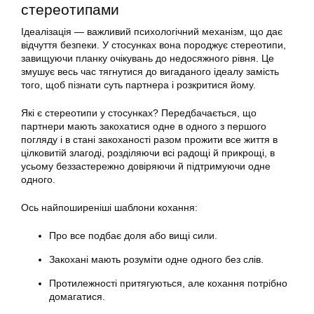
стереотипами
Ідеалізація — важливий психологічний механізм, що дає
відчуття безпеки. У стосунках вона породжує стереотипи,
завищуючи планку очікувань до недосяжного рівня. Це
змушує весь час тягнутися до вигаданого ідеалу замість
того, щоб пізнати суть партнера і розкритися йому.
Які є стереотипи у стосунках? Передбачається, що
партнери мають закохатися одне в одного з першого
погляду і в стані закоханості разом прожити все життя в
цілковитій злагоді, розділяючи всі радощі й прикрощі, в
усьому беззастережно довіряючи й підтримуючи одне
одного.
Ось найпоширеніші шаблони кохання:
Про все подбає доля або вищі сили.
Закохані мають розуміти одне одного без слів.
Протилежності притягуються, але кохання потрібно
домагатися.