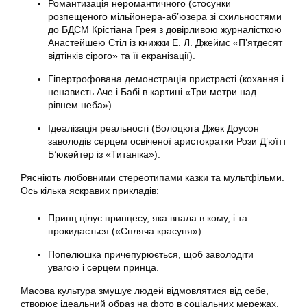
Романтизація неромантичного (стосунки
розпещеного мільйонера-аб’юзера зі схильностями
до БДСМ Крістіана Грея з довірливою журналісткою
Анастейшею Стіл із книжки Е. Л. Джеймс «П’ятдесят
відтінків сірого» та її екранізації).
Гіпертрофована демонстрація пристрасті (кохання і
ненависть Аче і Бабі в картині «Три метри над
рівнем неба»).
Ідеалізація реальності (Волоцюга Джек Доусон
заволодів серцем освіченої аристократки Рози Д’юїтт
Б’юкейтер із «Титаніка»).
Рясніють любовними стереотипами казки та мультфільми.
Ось кілька яскравих прикладів:
Принц цілує принцесу, яка впала в кому, і та
прокидається («Спляча красуня»).
Попелюшка причепурюється, щоб заволодіти
увагою і серцем принца.
Масова культура змушує людей відмовлятися від себе,
створює ідеальний образ на фото в соціальних мережах.