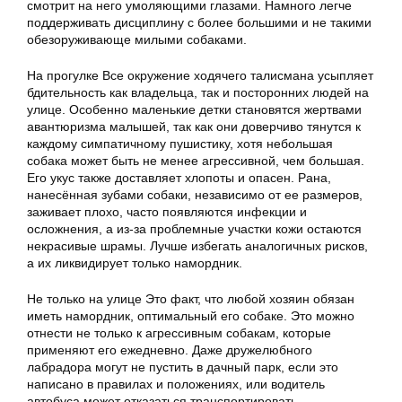
смотрит на него умоляющими глазами. Намного легче
поддерживать дисциплину с более большими и не такими
обезоруживающе милыми собаками.
На прогулке Все окружение ходячего талисмана усыпляет
бдительность как владельца, так и посторонних людей на
улице. Особенно маленькие детки становятся жертвами
авантюризма малышей, так как они доверчиво тянутся к
каждому симпатичному пушистику, хотя небольшая
собака может быть не менее агрессивной, чем большая.
Его укус также доставляет хлопоты и опасен. Рана,
нанесённая зубами собаки, независимо от ее размеров,
заживает плохо, часто появляются инфекции и
осложнения, а из-за проблемные участки кожи остаются
некрасивые шрамы. Лучше избегать аналогичных рисков,
а их ликвидирует только намордник.
Не только на улице Это факт, что любой хозяин обязан
иметь намордник, оптимальный его собаке. Это можно
отнести не только к агрессивным собакам, которые
применяют его ежедневно. Даже дружелюбного
лабрадора могут не пустить в дачный парк, если это
написано в правилах и положениях, или водитель
автобуса может отказаться транспортировать