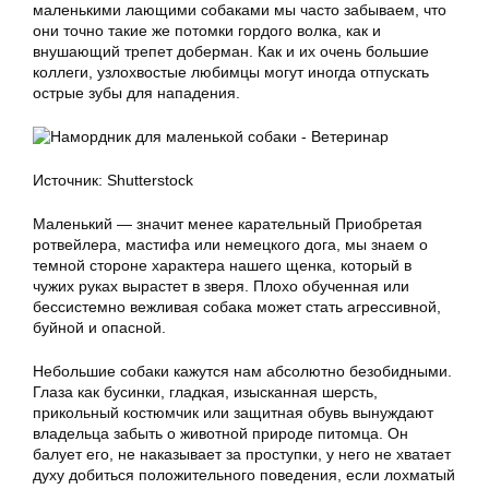
маленькими лающими собаками мы часто забываем, что
они точно такие же потомки гордого волка, как и
внушающий трепет доберман. Как и их очень большие
коллеги, узлохвостые любимцы могут иногда отпускать
острые зубы для нападения.
Источник: Shutterstock
Маленький — значит менее карательный Приобретая
ротвейлера, мастифа или немецкого дога, мы знаем о
темной стороне характера нашего щенка, который в
чужих руках вырастет в зверя. Плохо обученная или
бессистемно вежливая собака может стать агрессивной,
буйной и опасной.
Небольшие собаки кажутся нам абсолютно безобидными.
Глаза как бусинки, гладкая, изысканная шерсть,
прикольный костюмчик или защитная обувь вынуждают
владельца забыть о животной природе питомца. Он
балует его, не наказывает за проступки, у него не хватает
духу добиться положительного поведения, если лохматый