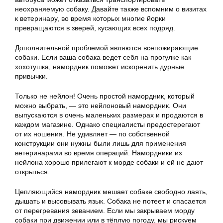
неохраняемую собаку. Давайте также вспомним о визитах
к ветеринару, во время которых многие йорки
превращаются в зверей, кусающих всех подряд.
Дополнительной проблемой являются всепожирающие
собаки. Если ваша собака ведет себя на прогулке как
хохотушка, намордник поможет искоренить дурные
привычки.
Только не нейлон! Очень простой намордник, который
можно выбрать, — это нейлоновый намордник. Они
выпускаются в очень маленьких размерах и продаются в
каждом магазине. Однако специалисты предостерегают
от их ношения. Не удивляет — по собственной
конструкции они нужны были лишь для применения
ветеринарами во время операций. Намордники из
нейлона хорошо прилегают к морде собаки и ей не дают
открыться.
Цепляющийся намордник мешает собаке свободно лаять,
дышать и высовывать язык. Собака не потеет и спасается
от перегревания зеванием. Если мы закрываем морду
собаки при движении или в тёплую погоду, мы рискуем