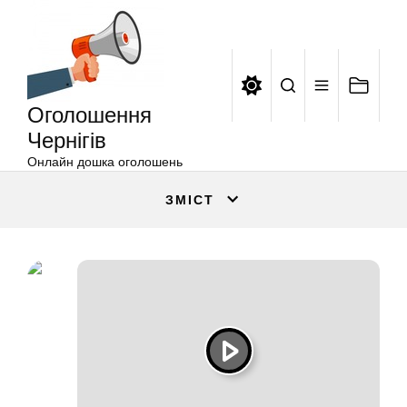
Оголошення
Перейти
Чернігів
до
вмісту
Оголошення
Чернігів
Онлайн дошка оголошень
ЗМІСТ