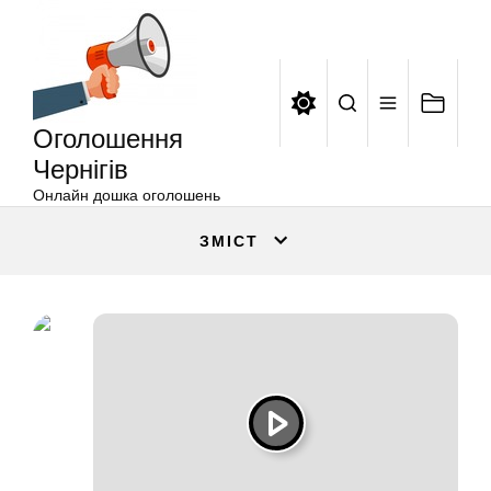
Оголошення
Перейти
Чернігів
до
вмісту
Оголошення
Чернігів
Онлайн дошка оголошень
ЗМІСТ