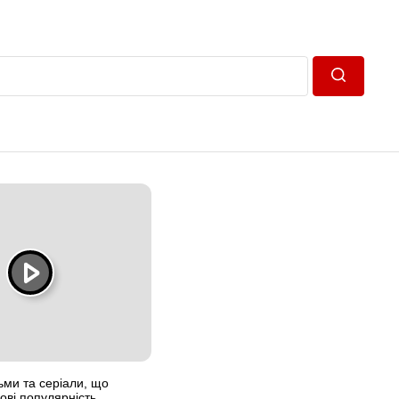
Пошук
ьми та серіали, що
ові популярність,