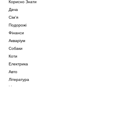
Корисно Знати
Дача
Сім'я
Подорожі
Фінанси
Акваріум
Собаки
Коти
Електрика
Авто
Література
Музика
Дозвілля
Кіно
Мапа сайту
Своїми Руками
Тварини
Авторське право © 202
Поради