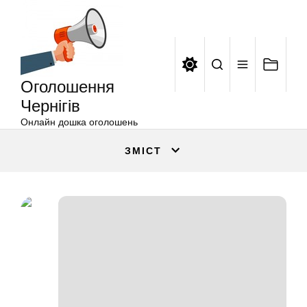
Оголошення
Перейти
Чернігів
до
вмісту
Оголошення
Чернігів
Онлайн дошка оголошень
ЗМІСТ