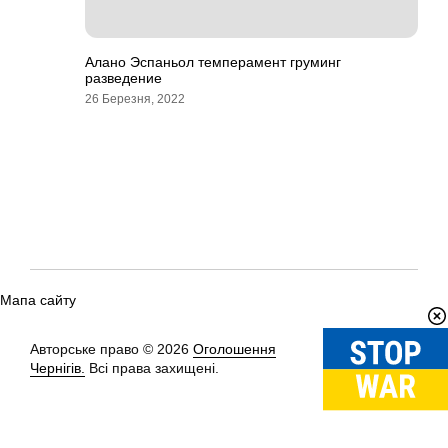
Алано Эспаньол темперамент груминг
разведение
26 Березня, 2022
Мапа сайту
Авторське право © 2026
Оголошення
Вгору
↑
Чернігів.
Всі права захищені.