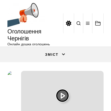
Оголошення
Перейти
Чернігів
до
вмісту
Оголошення
Чернігів
Онлайн дошка оголошень
ЗМІСТ