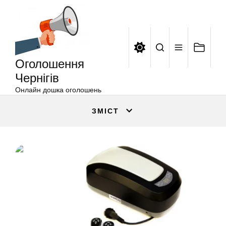
Оголошення
Перейти
Чернігів
до
вмісту
Оголошення
Чернігів
Онлайн дошка оголошень
ЗМІСТ