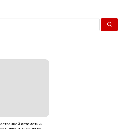
Пошук
чественной автоматики
дует учесть несколько