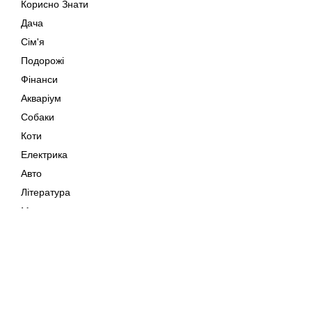
Корисно Знати
Дача
Сім'я
Подорожі
Фінанси
Акваріум
Собаки
Коти
Електрика
Авто
Література
Музика
Дозвілля
Кіно
Мапа сайту
Своїми Руками
Тварини
Авторське право © 202
Поради