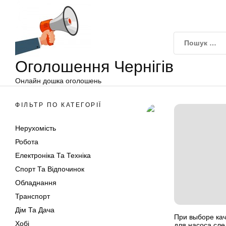
Оголошення
Перейти
Чернігів
до
вмісту
Оголошення Чернігів
Онлайн дошка оголошень
ФІЛЬТР ПО КАТЕГОРІЇ
Нерухомість
Робота
Електроніка Та Техніка
Спорт Та Відпочинок
Обладнання
Транспорт
Дім Та Дача
При выборе ка
Хобі
для насоса сле