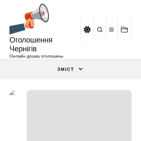
Оголошення
Перейти
Чернігів
до
вмісту
Оголошення
Чернігів
Онлайн дошка оголошень
ЗМІСТ