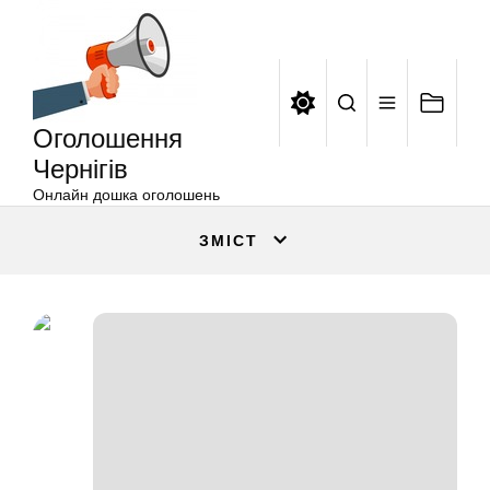
Оголошення
Перейти
Чернігів
до
вмісту
Оголошення
Чернігів
Онлайн дошка оголошень
ЗМІСТ