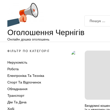
Оголошення
Перейти
Чернігів
до
вмісту
Оголошення Чернігів
Онлайн дошка оголошень
ФІЛЬТР ПО КАТЕГОРІЇ
Нерухомість
Робота
Електроніка Та Техніка
Спорт Та Відпочинок
Обладнання
Транспорт
Дім Та Дача
Бездомні кошен
Хобі
їх у квартиру 