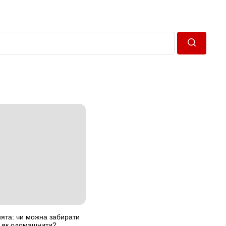
Пошук
ята: чи можна забирати
та як одомашнити?