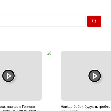
Пошук
оси: навіщо в Гонконзі
Навіщо бобри будують греблю
і з наскрізними отворами
пояснення