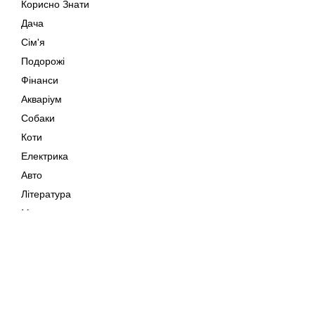
Корисно Знати
Дача
Сім'я
Подорожі
Фінанси
Акваріум
Собаки
Коти
Електрика
Авто
Література
Музика
Дозвілля
Кіно
Мапа сайту
Своїми Руками
Тварини
Авторське право © 202
Поради