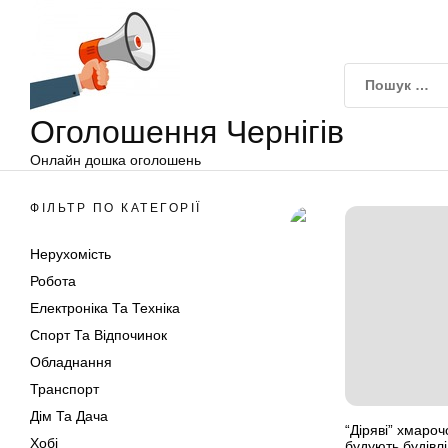
Оголошення
Перейти
Чернігів
до
вмісту
Оголошення Чернігів
Онлайн дошка оголошень
ФІЛЬТР ПО КАТЕГОРІЇ
Нерухомість
Робота
Електроніка Та Техніка
Спорт Та Відпочинок
Обладнання
Транспорт
Дім Та Дача
“Діряві” хмароч
Хобі
будують будівл