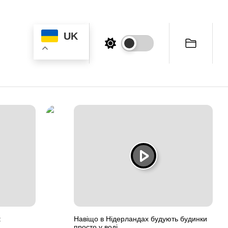
UK
:
Навіщо в Нідерландах будують будинки
просто у воді