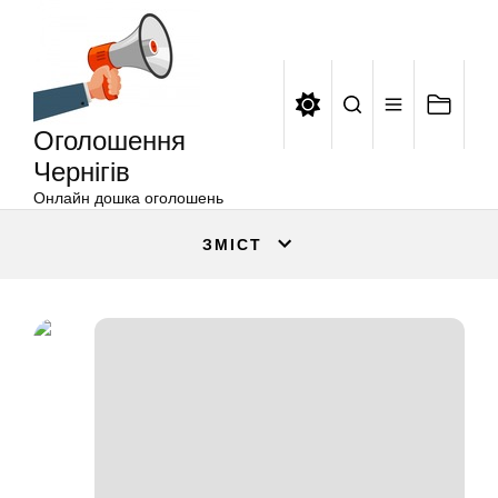
Оголошення
Перейти
Чернігів
до
вмісту
Оголошення
Чернігів
Онлайн дошка оголошень
ЗМІСТ