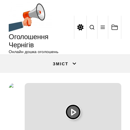
Оголошення
Перейти
Чернігів
до
вмісту
Оголошення
Чернігів
Онлайн дошка оголошень
ЗМІСТ