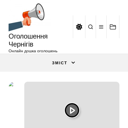
Оголошення
Перейти
Чернігів
до
вмісту
Оголошення
Чернігів
Онлайн дошка оголошень
ЗМІСТ