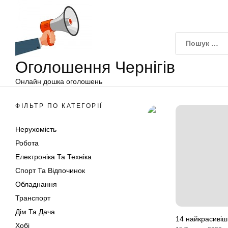
Оголошення
Перейти
Чернігів
до
вмісту
Оголошення Чернігів
Онлайн дошка оголошень
ФІЛЬТР ПО КАТЕГОРІЇ
Нерухомість
Робота
Електроніка Та Техніка
Спорт Та Відпочинок
Обладнання
Транспорт
Дім Та Дача
14 найкрасивіши
Хобі