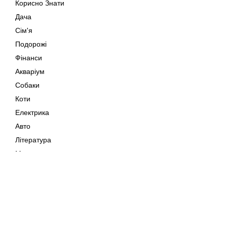
Корисно Знати
Дача
Сім'я
Подорожі
Фінанси
Акваріум
Собаки
Коти
Електрика
Авто
Література
Музика
Дозвілля
Кіно
Мапа сайту
Своїми Руками
Тварини
Авторське право © 202
Поради