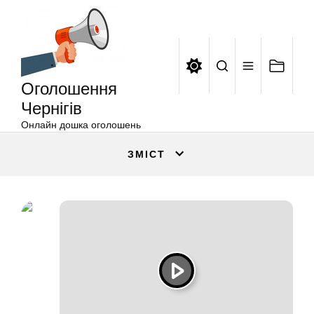
Оголошення
Перейти
Чернігів
до
вмісту
Оголошення
Чернігів
Онлайн дошка оголошень
ЗМІСТ