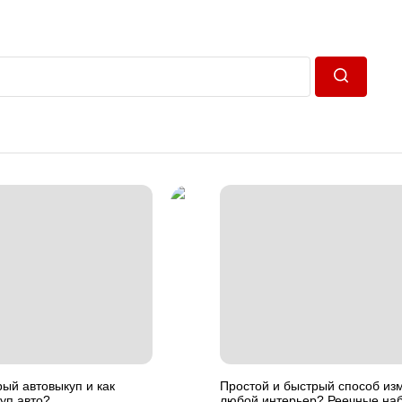
Пошук
рый автовыкуп и как
Простой и быстрый способ из
уп авто?
любой интерьер? Реечные на