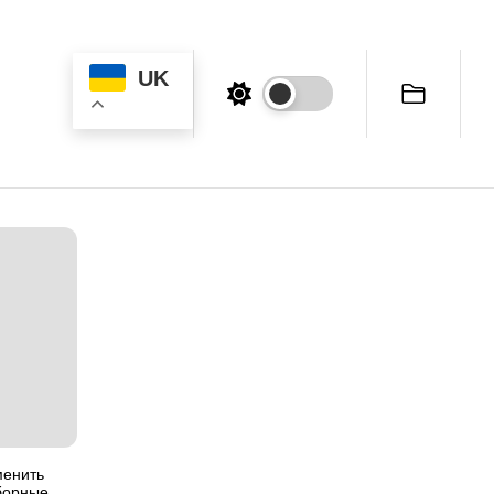
UK
менить
борные