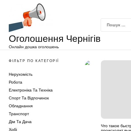
Оголошення
Перейти
Чернігів
до
вмісту
Оголошення Чернігів
Онлайн дошка оголошень
ФІЛЬТР ПО КАТЕГОРІЇ
Нерухомість
Робота
Електроніка Та Техніка
Спорт Та Відпочинок
Обладнання
Транспорт
Дім Та Дача
Что такое быст
Хобі
происходит вык