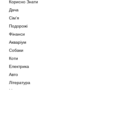
Корисно Знати
Дача
Сім'я
Подорожі
Фінанси
Акваріум
Собаки
Коти
Електрика
Авто
Література
Музика
Дозвілля
Кіно
Мапа сайту
Своїми Руками
Тварини
Авторське право © 202
Поради